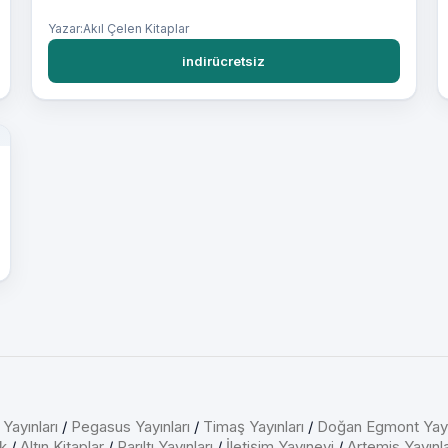
Yazar:Akıl Çelen Kitaplar
indirücretsiz
 Yayınları
/
Pegasus Yayınları
/
Timaş Yayınları
/
Doğan Egmont Yayı
k
/
Altın Kitaplar
/
Parıltı Yayınları
/
İletişim Yayınevi
/
Artemis Yayınla