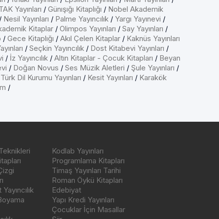
AK Yayınları
/
Günışığı Kitaplığı
/
Nobel Akademik
/
Nesil Yayınları
/
Palme Yayıncılık
/
Yargı Yayınevi
/
kademik Kitaplar
/
Olimpos Yayınları
/
Say Yayınları
/
p
/
Gece Kitaplığı
/
Akıl Çelen Kitaplar
/
Kaknüs Yayınları
ayınları
/
Seçkin Yayıncılık
/
Dost Kitabevi Yayınları
/
vi
/
İz Yayıncılık
/
Altın Kitaplar - Çocuk Kitapları
/
Beyan
evi
/
Doğan Novus
/
Ses Müzik Aletleri
/
Şule Yayınları
/
/
Türk Dil Kurumu Yayınları
/
Kesit Yayınları
/
Karakök
ım
/
Teknikleri
Kodlab Yayınları
tapları
Programlama Kitapları
Çizgi
Timaş Yayınları Tarihi
ı
Roman Öykü Kitapları
Yayıncılık
Edebiyat
 Boyama
Yapı Kredi Yayınları
Çocuklar İçin Masallar