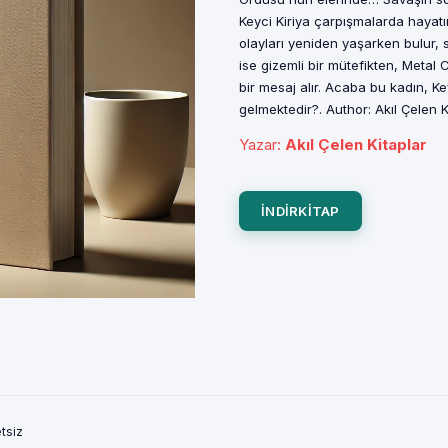
Keyci Kiriya çarpışmalarda hayat
olayları yeniden yaşarken bulur, 
ise gizemli bir mütefikten, Metal 
bir mesaj alır. Acaba bu kadın, 
gelmektedir?. Author: Akıl Çelen Ki
Yazar
:
Akıl Çelen Kitaplar
INDIRKITAP
etsiz