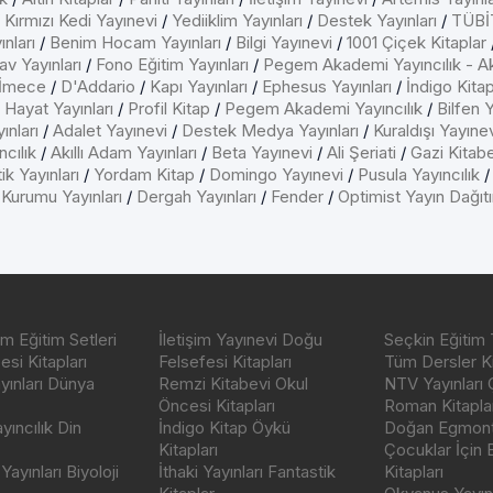
/
Kırmızı Kedi Yayınevi
/
Yediiklim Yayınları
/
Destek Yayınları
/
TÜBİT
nları
/
Benim Hocam Yayınları
/
Bilgi Yayınevi
/
1001 Çiçek Kitaplar
av Yayınları
/
Fono Eğitim Yayınları
/
Pegem Akademi Yayıncılık - A
İmece
/
D'Addario
/
Kapı Yayınları
/
Ephesus Yayınları
/
İndigo Kita
/
Hayat Yayınları
/
Profil Kitap
/
Pegem Akademi Yayıncılık
/
Bilfen Y
ınları
/
Adalet Yayınevi
/
Destek Medya Yayınları
/
Kuraldışı Yayıne
cılık
/
Akıllı Adam Yayınları
/
Beta Yayınevi
/
Ali Şeriati
/
Gazi Kitab
ik Yayınları
/
Yordam Kitap
/
Domingo Yayınevi
/
Pusula Yayıncılık
 Kurumu Yayınları
/
Dergah Yayınları
/
Fender
/
Optimist Yayın Dağıt
m Eğitim Setleri
İletişim Yayınevi Doğu
Seçkin Eğitim 
si Kitapları
Felsefesi Kitapları
Tüm Dersler Ki
ayınları Dünya
Remzi Kitabevi Okul
NTV Yayınları 
Öncesi Kitapları
Roman Kitaplar
ıncılık Din
İndigo Kitap Öykü
Doğan Egmont 
Kitapları
Çocuklar İçin
ayınları Biyoloji
İthaki Yayınları Fantastik
Kitapları