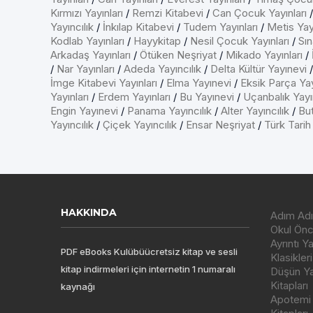
Kırmızı Yayınları
/
Remzi Kitabevi
/
Can Çocuk Yayınları
Yayıncılık
/
İnkılap Kitabevi
/
Tudem Yayınları
/
Metis Yayı
Kodlab Yayınları
/
Hayykitap
/
Nesil Çocuk Yayınları
/
Sın
Arkadaş Yayınları
/
Ötüken Neşriyat
/
Mikado Yayınları
/
/
Nar Yayınları
/
Adeda Yayıncılık
/
Delta Kültür Yayınevi
İmge Kitabevi Yayınları
/
Elma Yayınevi
/
Eksik Parça Yay
Yayınları
/
Erdem Yayınları
/
Bu Yayınevi
/
Uçanbalık Yayın
Engin Yayınevi
/
Panama Yayıncılık
/
Alter Yayıncılık
/
But
Yayıncılık
/
Çiçek Yayıncılık
/
Ensar Neşriyat
/
Türk Tarih
HAKKINDA
Adım Adı
Okul Önce
Ayrıntı Y
PDF eBooks Kulübüücretsiz kitap ve sesli
Klasikleri
kitap indirmeleri için internetin 1 numaralı
Düşün Yay
Kitapları
kaynağı
Apotemi Y