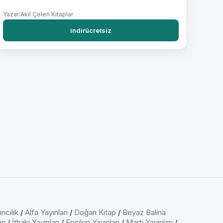
Yazar:Akıl Çelen Kitaplar
indirücretsiz
ncılık
/
Alfa Yayınları
/
Doğan Kitap
/
Beyaz Balina
rı
/
İthaki Yayınları
/
Epsilon Yayınları
/
Martı Yayınları
/