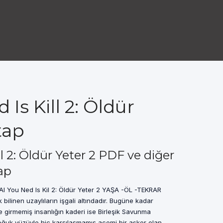
 Is Kill 2: Öldür
tap
ll 2: Öldür Yeter 2 PDF ve diğer
ap
2 Al You Ned Is Kil 2: Öldür Yeter 2 YAŞA -ÖL -TEKRAR
bilinen uzaylıların işgali altındadır. Bugüne kadar
 girmemiş insanlığın kaderi ise Birleşik Savunma
ğuk yüzüyle hiç karşılaşmamış acemi bir asker olan