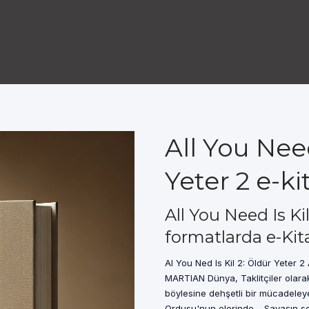
All You Need
Yeter 2 e-ki
All You Need Is Ki
formatlarda e-Kit
Al You Ned Is Kil 2: Öldür Yeter 
MARTIAN Dünya, Taklitçiler olarak 
böylesine dehşetli bir mücadeleye
Ordusu'nun elerinde… Savaşın so