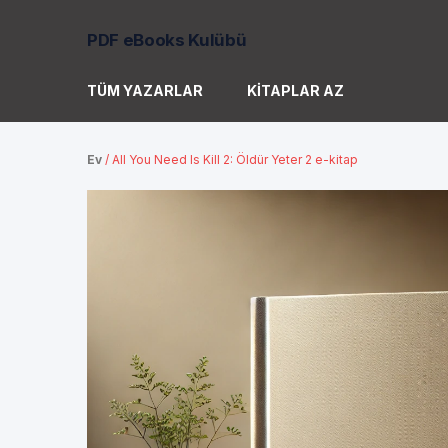
PDF eBooks Kulübü
TÜM YAZARLAR
KITAPLAR AZ
Ev
/
All You Need Is Kill 2: Öldür Yeter 2 e-kitap