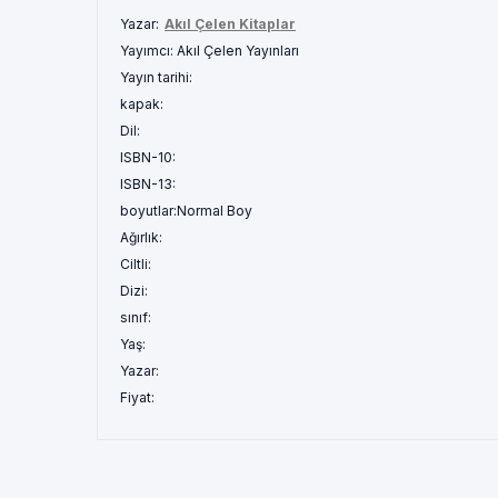
Yazar:
Akıl Çelen Kitaplar
Yayımcı:
Akıl Çelen Yayınları
Yayın tarihi:
kapak:
Dil:
ISBN-10:
ISBN-13:
boyutlar:
Normal Boy
Ağırlık:
Ciltli:
Dizi:
sınıf:
Yaş:
Yazar:
Fiyat: