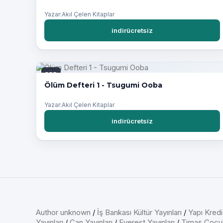
Yazar:Akıl Çelen Kitaplar
indirücretsiz
PDF
Ölüm Defteri 1 - Tsugumi Ooba
Yazar:Akıl Çelen Kitaplar
indirücretsiz
Author unknown
/
İş Bankası Kültür Yayınları
/
Yapı Kredi
Yayınları
/
Can Yayınları
/
Everest Yayınları
/
Timaş Çocu