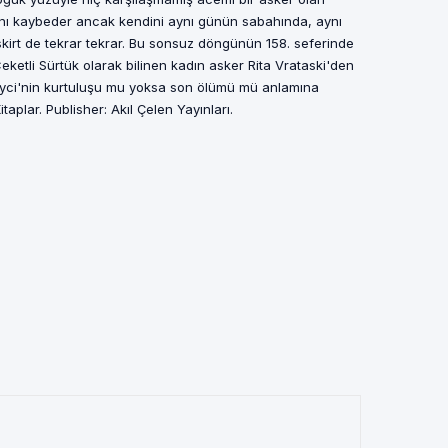
ını kaybeder ancak kendini aynı günün sabahında, aynı
skirt de tekrar tekrar. Bu sonsuz döngünün 158. seferinde
Ceketli Sürtük olarak bilinen kadın asker Rita Vrataski'den
Keyci'nin kurtuluşu mu yoksa son ölümü mü anlamına
taplar. Publisher: Akıl Çelen Yayınları.