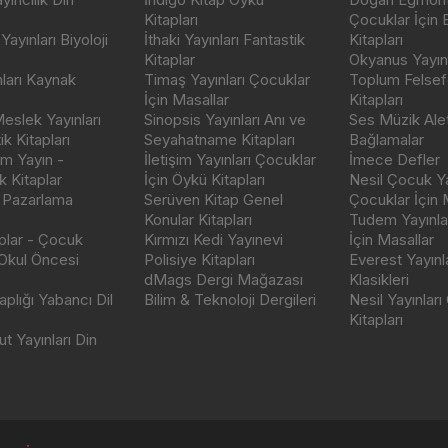
Kitapları
Çocuklar İçin
ayınları Biyoloji
İthaki Yayınları Fantastik
Kitapları
Kitaplar
Okyanus Yayınc
nları Kaynak
Timaş Yayınları Çocuklar
Toplum Felsef
İçin Masallar
Kitapları
eslek Yayınları
Sinopsis Yayınları Anı ve
Ses Müzik Alet
k Kitapları
Seyahatname Kitapları
Bağlamalar
ım Yayın -
İletişim Yayınları Çocuklar
İmece Defler
 Kitaplar
İçin Öykü Kitapları
Nesil Çocuk Ya
 Pazarlama
Serüven Kitap Genel
Çocuklar İçin 
Konular Kitapları
Tudem Yayınla
aplar - Çocuk
Kırmızı Kedi Yayınevi
İçin Masallar
 Okul Öncesi
Polisiye Kitapları
Everest Yayınl
dMags Dergi Mağazası
Klasikleri
plığı Yabancı Dil
Bilim & Teknoloji Dergileri
Nesil Yayınları
Kitapları
t Yayınları Din