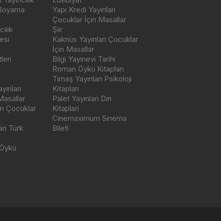
 Boyama
Yapı Kredi Yayınları
Çocuklar İçin Masallar
ılık
Şiir
esi
Kaknüs Yayınları Çocuklar
İçin Masallar
leri
Bilgi Yayınevi Tarihi
Roman Öykü Kitapları
Timaş Yayınları Psikoloji
yınları
Kitapları
Masallar
Palet Yayınları Din
rı Çocuklar
Kitapları
Cinemaximum Sinema
arı Türk
Bileti
 Öykü