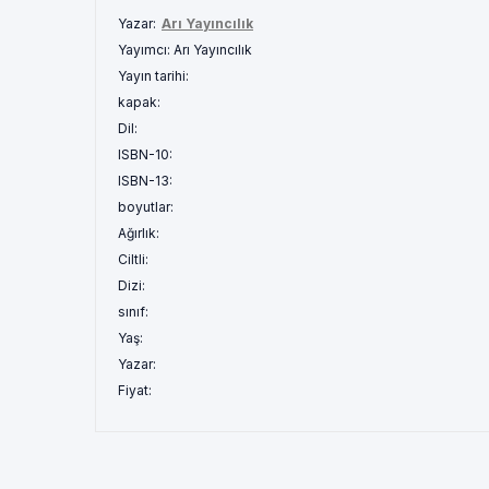
Yazar:
Arı Yayıncılık
Yayımcı:
Arı Yayıncılık
Yayın tarihi:
kapak:
Dil:
ISBN-10:
ISBN-13:
boyutlar:
Ağırlık:
Ciltli:
Dizi:
sınıf:
Yaş:
Yazar:
Fiyat: