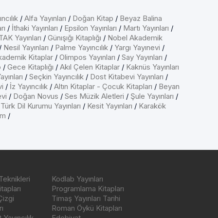
ncılık
/
Alfa Yayınları
/
Doğan Kitap
/
Beyaz Balina
rı
/
İthaki Yayınları
/
Epsilon Yayınları
/
Martı Yayınları
/
AK Yayınları
/
Günışığı Kitaplığı
/
Nobel Akademik
/
Nesil Yayınları
/
Palme Yayıncılık
/
Yargı Yayınevi
/
kademik Kitaplar
/
Olimpos Yayınları
/
Say Yayınları
/
p
/
Gece Kitaplığı
/
Akıl Çelen Kitaplar
/
Kaknüs Yayınları
ayınları
/
Seçkin Yayıncılık
/
Dost Kitabevi Yayınları
/
vi
/
İz Yayıncılık
/
Altın Kitaplar - Çocuk Kitapları
/
Beyan
evi
/
Doğan Novus
/
Ses Müzik Aletleri
/
Şule Yayınları
/
/
Türk Dil Kurumu Yayınları
/
Kesit Yayınları
/
Karakök
ım
/
Teknikleri
Kodlab Yayınları
tapları
Programlama Kitapları
Çizgi
Timaş Yayınları Tarihi
ı
Roman Öykü Kitapları
Yayıncılık
Edebiyat