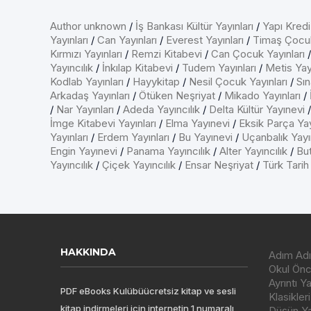
Author unknown
/
İş Bankası Kültür Yayınları
/
Yapı Kredi
Yayınları
/
Can Yayınları
/
Everest Yayınları
/
Timaş Çocu
Kırmızı Yayınları
/
Remzi Kitabevi
/
Can Çocuk Yayınları
Yayıncılık
/
İnkılap Kitabevi
/
Tudem Yayınları
/
Metis Yayı
Kodlab Yayınları
/
Hayykitap
/
Nesil Çocuk Yayınları
/
Sın
Arkadaş Yayınları
/
Ötüken Neşriyat
/
Mikado Yayınları
/
/
Nar Yayınları
/
Adeda Yayıncılık
/
Delta Kültür Yayınevi
İmge Kitabevi Yayınları
/
Elma Yayınevi
/
Eksik Parça Yay
Yayınları
/
Erdem Yayınları
/
Bu Yayınevi
/
Uçanbalık Yayın
Engin Yayınevi
/
Panama Yayıncılık
/
Alter Yayıncılık
/
But
Yayıncılık
/
Çiçek Yayıncılık
/
Ensar Neşriyat
/
Türk Tarih
HAKKINDA
Adım Adı
Okul Önce
Ayrıntı Y
PDF eBooks Kulübüücretsiz kitap ve sesli
Klasikleri
kitap indirmeleri için internetin 1 numaralı
Düşün Yay