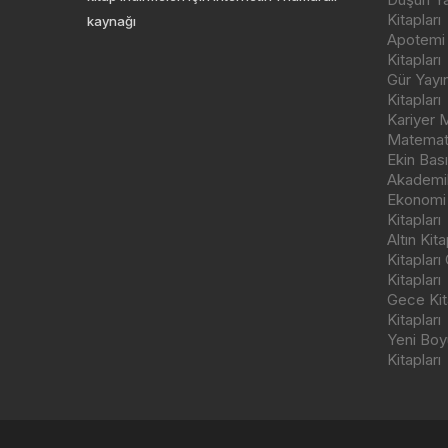
Kitapları
kaynağı
Apotemi Y
Kitapları
Gür Yayı
Kitapları
Kariyer M
Matemati
Ekin Bas
Akademik
Ekonomi
Kitapları
Altın Kit
Kitapları
Kitapları
Gece Kita
Kitapları
Yeni Boyu
Kitapları