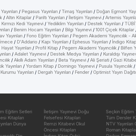
 Yayınları
/
Pegasus Yayınları
/
Timaş Yayınları
/
Doğan Egmont Yayı
k
/
Altın Kitaplar
/
Parıltı Yayınları
/
İletişim Yayınevi
/
Artemis Yayınla
/
Kırmızı Kedi Yayınevi
/
Yediiklim Yayınları
/
Destek Yayınları
/
TÜBİT
nları
/
Benim Hocam Yayınları
/
Bilgi Yayınevi
/
1001 Çiçek Kitaplar
av Yayınları
/
Fono Eğitim Yayınları
/
Pegem Akademi Yayıncılık - A
İmece
/
D'Addario
/
Kapı Yayınları
/
Ephesus Yayınları
/
İndigo Kita
/
Hayat Yayınları
/
Profil Kitap
/
Pegem Akademi Yayıncılık
/
Bilfen Y
ınları
/
Adalet Yayınevi
/
Destek Medya Yayınları
/
Kuraldışı Yayıne
cılık
/
Akıllı Adam Yayınları
/
Beta Yayınevi
/
Ali Şeriati
/
Gazi Kitab
ik Yayınları
/
Yordam Kitap
/
Domingo Yayınevi
/
Pusula Yayıncılık
 Kurumu Yayınları
/
Dergah Yayınları
/
Fender
/
Optimist Yayın Dağıt
m Eğitim Setleri
İletişim Yayınevi Doğu
Seçkin Eğitim 
si Kitapları
Felsefesi Kitapları
Tüm Dersler Ki
ayınları Dünya
Remzi Kitabevi Okul
NTV Yayınları 
Öncesi Kitapları
Roman Kitaplar
ıncılık Din
İndigo Kitap Öykü
Doğan Egmont 