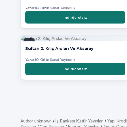
Yazar:IQ Kültür Sanat Yayıncılık
indirücretsiz
PDF
Sultan 2. Kılıç Arslan Ve Aksaray
Yazar:IQ Kültür Sanat Yayıncılık
indirücretsiz
Author unknown
/
İş Bankası Kültür Yayınları
/
Yapı Kredi
Yayınları
/
Can Yayınları
/
Everest Yayınları
/
Timaş Çocu