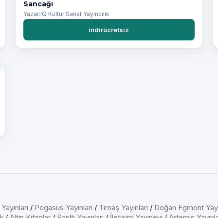
Sancağı
Yazar:IQ Kültür Sanat Yayıncılık
indirücretsiz
 Yayınları
/
Pegasus Yayınları
/
Timaş Yayınları
/
Doğan Egmont Yayı
k
/
Altın Kitaplar
/
Parıltı Yayınları
/
İletişim Yayınevi
/
Artemis Yayınla