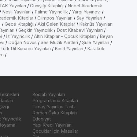
AK Yayınları
/
Günışığı Kitaplığı
/
Nobel Akademik
/
Nesil Yayınları
/
Palme Yayıncılık
/
Yargı Yayınevi
/
kademik Kitaplar
/
Olimpos Yayınları
/
Say Yayınları
/
p
/
Gece Kitaplığı
/
Akıl Çelen Kitaplar
/
Kaknüs Yayınları
ayınları
/
Seçkin Yayıncılık
/
Dost Kitabevi Yayınları
/
vi
/
İz Yayıncılık
/
Altın Kitaplar - Çocuk Kitapları
/
Beyan
evi
/
Doğan Novus
/
Ses Müzik Aletleri
/
Şule Yayınları
/
/
Türk Dil Kurumu Yayınları
/
Kesit Yayınları
/
Karakök
ım
/
Teknikleri
Kodlab Yayınları
tapları
Programlama Kitapları
Çizgi
Timaş Yayınları Tarihi
ı
Roman Öykü Kitapları
Yayıncılık
Edebiyat
 Boyama
Yapı Kredi Yayınları
Çocuklar İçin Masallar