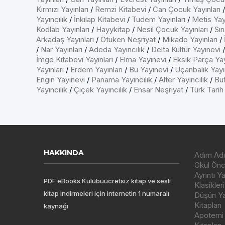
Kırmızı Yayınları
/
Remzi Kitabevi
/
Can Çocuk Yayınları
Yayıncılık
/
İnkılap Kitabevi
/
Tudem Yayınları
/
Metis Yayı
Kodlab Yayınları
/
Hayykitap
/
Nesil Çocuk Yayınları
/
Sın
Arkadaş Yayınları
/
Ötüken Neşriyat
/
Mikado Yayınları
/
/
Nar Yayınları
/
Adeda Yayıncılık
/
Delta Kültür Yayınevi
İmge Kitabevi Yayınları
/
Elma Yayınevi
/
Eksik Parça Yay
Yayınları
/
Erdem Yayınları
/
Bu Yayınevi
/
Uçanbalık Yayın
Engin Yayınevi
/
Panama Yayıncılık
/
Alter Yayıncılık
/
But
Yayıncılık
/
Çiçek Yayıncılık
/
Ensar Neşriyat
/
Türk Tarih
HAKKINDA
Adım Adı
Okul Önce
Ayrıntı Y
PDF eBooks Kulübüücretsiz kitap ve sesli
Klasikleri
kitap indirmeleri için internetin 1 numaralı
Düşün Yay
Kitapları
kaynağı
Apotemi Y