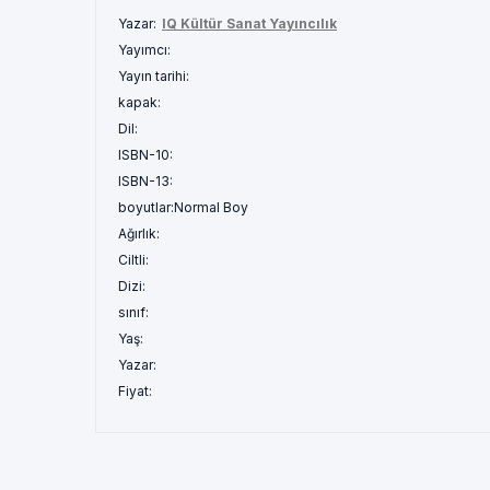
Yazar:
IQ Kültür Sanat Yayıncılık
Yayımcı:
Yayın tarihi:
kapak:
Dil:
ISBN-10:
ISBN-13:
boyutlar:
Normal Boy
Ağırlık:
Ciltli:
Dizi:
sınıf:
Yaş:
Yazar:
Fiyat: