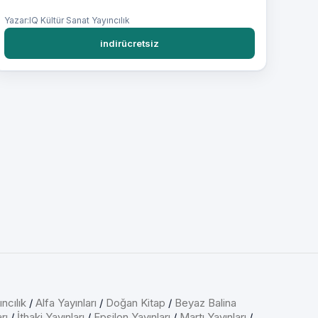
Yazar:IQ Kültür Sanat Yayıncılık
indirücretsiz
ncılık
/
Alfa Yayınları
/
Doğan Kitap
/
Beyaz Balina
rı
/
İthaki Yayınları
/
Epsilon Yayınları
/
Martı Yayınları
/