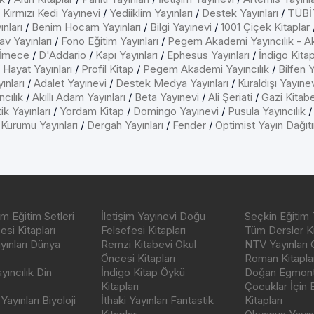
/
Kırmızı Kedi Yayınevi
/
Yediiklim Yayınları
/
Destek Yayınları
/
TÜBİT
nları
/
Benim Hocam Yayınları
/
Bilgi Yayınevi
/
1001 Çiçek Kitaplar
av Yayınları
/
Fono Eğitim Yayınları
/
Pegem Akademi Yayıncılık - A
İmece
/
D'Addario
/
Kapı Yayınları
/
Ephesus Yayınları
/
İndigo Kita
/
Hayat Yayınları
/
Profil Kitap
/
Pegem Akademi Yayıncılık
/
Bilfen Y
ınları
/
Adalet Yayınevi
/
Destek Medya Yayınları
/
Kuraldışı Yayıne
cılık
/
Akıllı Adam Yayınları
/
Beta Yayınevi
/
Ali Şeriati
/
Gazi Kitab
ik Yayınları
/
Yordam Kitap
/
Domingo Yayınevi
/
Pusula Yayıncılık
 Kurumu Yayınları
/
Dergah Yayınları
/
Fender
/
Optimist Yayın Dağıt
m Eğitim Setleri
İletişim Yayınevi Doğu
Seçkin Eğitim 
si Kitapları
Felsefesi Kitapları
Tüm Dersler Ki
ayınları Dünya
Remzi Kitabevi Okul
NTV Yayınları 
Öncesi Kitapları
Roman Kitaplar
ıncılık Din
İndigo Kitap Öykü
Doğan Egmont 
Kitapları
Çocuklar İçin
ayınları Biyoloji
İthaki Yayınları Fantastik
Kitapları