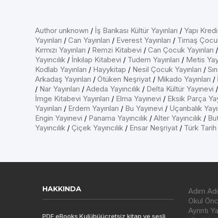
Author unknown
/
İş Bankası Kültür Yayınları
/
Yapı Kredi
Yayınları
/
Can Yayınları
/
Everest Yayınları
/
Timaş Çocu
Kırmızı Yayınları
/
Remzi Kitabevi
/
Can Çocuk Yayınları
Yayıncılık
/
İnkılap Kitabevi
/
Tudem Yayınları
/
Metis Yayı
Kodlab Yayınları
/
Hayykitap
/
Nesil Çocuk Yayınları
/
Sın
Arkadaş Yayınları
/
Ötüken Neşriyat
/
Mikado Yayınları
/
/
Nar Yayınları
/
Adeda Yayıncılık
/
Delta Kültür Yayınevi
İmge Kitabevi Yayınları
/
Elma Yayınevi
/
Eksik Parça Yay
Yayınları
/
Erdem Yayınları
/
Bu Yayınevi
/
Uçanbalık Yayın
Engin Yayınevi
/
Panama Yayıncılık
/
Alter Yayıncılık
/
But
Yayıncılık
/
Çiçek Yayıncılık
/
Ensar Neşriyat
/
Türk Tarih
HAKKINDA
Adım Adı
Okul Önce
Ayrıntı Y
PDF eBooks Kulübüücretsiz kitap ve sesli