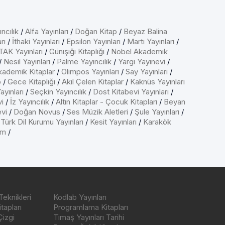
ncılık
/
Alfa Yayınları
/
Doğan Kitap
/
Beyaz Balina
rı
/
İthaki Yayınları
/
Epsilon Yayınları
/
Martı Yayınları
/
AK Yayınları
/
Günışığı Kitaplığı
/
Nobel Akademik
/
Nesil Yayınları
/
Palme Yayıncılık
/
Yargı Yayınevi
/
kademik Kitaplar
/
Olimpos Yayınları
/
Say Yayınları
/
p
/
Gece Kitaplığı
/
Akıl Çelen Kitaplar
/
Kaknüs Yayınları
ayınları
/
Seçkin Yayıncılık
/
Dost Kitabevi Yayınları
/
vi
/
İz Yayıncılık
/
Altın Kitaplar - Çocuk Kitapları
/
Beyan
evi
/
Doğan Novus
/
Ses Müzik Aletleri
/
Şule Yayınları
/
/
Türk Dil Kurumu Yayınları
/
Kesit Yayınları
/
Karakök
ım
/
Teknikleri
Kodlab Yayınları
tapları
Programlama Kitapları
Çizgi
Timaş Yayınları Tarihi