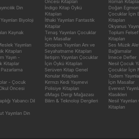
Öncesi Kitapları
Roman Kitaplar
ıncılık Din
İndigo Kitap Öykü
Doğan Egmont 
Kitapları
Çocuklar İçin
ayınları Biyoloji
İthaki Yayınları Fantastik
Kitapları
Kitaplar
Okyanus Yayınc
nları Kaynak
Timaş Yayınları Çocuklar
Toplum Felsef
İçin Masallar
Kitapları
eslek Yayınları
Sinopsis Yayınları Anı ve
Ses Müzik Alet
k Kitapları
Seyahatname Kitapları
Bağlamalar
ım Yayın -
İletişim Yayınları Çocuklar
İmece Defler
 Kitaplar
İçin Öykü Kitapları
Nesil Çocuk Ya
 Pazarlama
Serüven Kitap Genel
Çocuklar İçin 
Konular Kitapları
Tudem Yayınla
aplar - Çocuk
Kırmızı Kedi Yayınevi
İçin Masallar
 Okul Öncesi
Polisiye Kitapları
Everest Yayınl
dMags Dergi Mağazası
Klasikleri
plığı Yabancı Dil
Bilim & Teknoloji Dergileri
Nesil Yayınları
Kitapları
t Yayınları Din