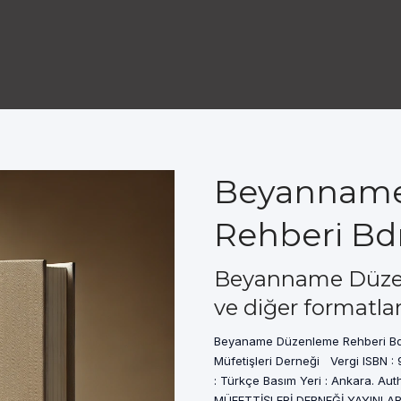
Beyanname
Rehberi Bdr
Beyanname Düzen
ve diğer formatla
Beyaname Düzenleme Rehberi Bd
Müfetişleri Derneği Vergi ISBN : 9
: Türkçe Basım Yeri : Ankara. Auth
MÜFETTİŞLERİ DERNEĞİ YAYINLARI