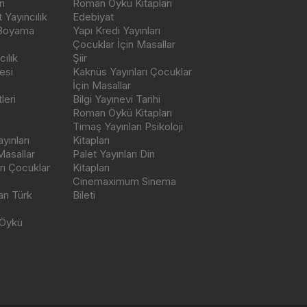
ı
Roman Öykü Kitapları
Yayıncılık
Edebiyat
 Boyama
Yapı Kredi Yayınları
Çocuklar İçin Masallar
ılık
Şiir
esi
Kaknüs Yayınları Çocuklar
İçin Masallar
leri
Bilgi Yayınevi Tarihi
Roman Öykü Kitapları
Timaş Yayınları Psikoloji
yınları
Kitapları
Masallar
Palet Yayınları Din
rı Çocuklar
Kitapları
Cinemaximum Sinema
arı Türk
Bileti
 Öykü