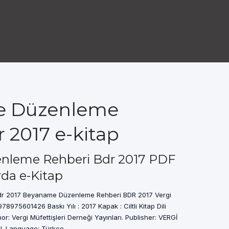
 Düzenleme
 2017 e-kitap
leme Rehberi Bdr 2017 PDF
rda e-Kitap
r 2017 Beyaname Düzenleme Rehberi BDR 2017 Vergi
78975601426 Baskı Yılı : 2017 Kapak : Ciltli Kitap Dili
or: Vergi Müfettişleri Derneği Yayınları. Publisher: VERGİ
. Language: Türkçe.