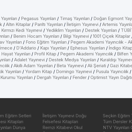
 Yayınları
/
Pegasus Yayınları
/
Timaş Yayınları
/
Doğan Egmont Yayı
k
/
Altın Kitaplar
/
Parıltı Yayınları
/
İletişim Yayınevi
/
Artemis Yayınla
/
Kırmızı Kedi Yayınevi
/
Yediiklim Yayınları
/
Destek Yayınları
/
TÜBİT
nları
/
Benim Hocam Yayınları
/
Bilgi Yayınevi
/
1001 Çiçek Kitaplar
av Yayınları
/
Fono Eğitim Yayınları
/
Pegem Akademi Yayıncılık - A
İmece
/
D'Addario
/
Kapı Yayınları
/
Ephesus Yayınları
/
İndigo Kita
/
Hayat Yayınları
/
Profil Kitap
/
Pegem Akademi Yayıncılık
/
Bilfen Y
ınları
/
Adalet Yayınevi
/
Destek Medya Yayınları
/
Kuraldışı Yayıne
cılık
/
Akıllı Adam Yayınları
/
Beta Yayınevi
/
Ali Şeriati
/
Gazi Kitab
ik Yayınları
/
Yordam Kitap
/
Domingo Yayınevi
/
Pusula Yayıncılık
 Kurumu Yayınları
/
Dergah Yayınları
/
Fender
/
Optimist Yayın Dağıt
m Eğitim Setleri
İletişim Yayınevi Doğu
Seçkin Eğitim 
si Kitapları
Felsefesi Kitapları
Tüm Dersler Ki
ayınları Dünya
Remzi Kitabevi Okul
NTV Yayınları 