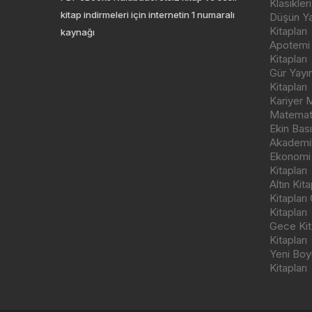
Klasikleri
kitap indirmeleri için internetin 1 numaralı
Düşün Yay
Kitapları
kaynağı
Apotemi Y
Kitapları
Gür Yayı
Kitapları
Kariyer M
Matemati
Ekin Bas
Akademik
Ekonomi
Kitapları
Altın Kit
Kitapları
Kitapları
Gece Kita
Kitapları
Yeni Boyu
Kitapları