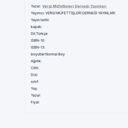
Yazar:
Vergi Müfettişleri Derneği Yayınları
Yayımcı:
VERGİ MÜFETTİŞLERİ DERNEĞİ YAYINLARI
Yayın tarihi:
kapak:
Dil:
Türkçe
ISBN-10:
ISBN-13:
boyutlar:
Normal Boy
Ağırlık:
Ciltli:
Dizi:
sınıf:
Yaş:
Yazar:
Fiyat: