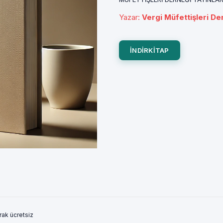
Yazar
:
Vergi Müfettişleri Der
INDIRKITAP
ak ücretsiz