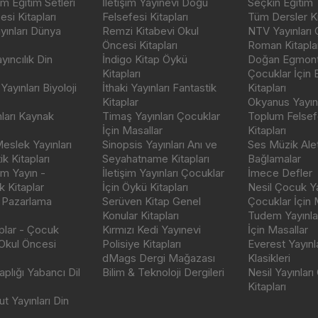
m Eğitim Setleri
İletişim Yayınevi Doğu
Seçkin Eğitim 
si Kitapları
Felsefesi Kitapları
Tüm Dersler Ki
ayınları Dünya
Remzi Kitabevi Okul
NTV Yayınları 
Öncesi Kitapları
Roman Kitaplar
ıncılık Din
İndigo Kitap Öykü
Doğan Egmont 
Kitapları
Çocuklar İçin
ayınları Biyoloji
İthaki Yayınları Fantastik
Kitapları
Kitaplar
Okyanus Yayınc
nları Kaynak
Timaş Yayınları Çocuklar
Toplum Felsef
İçin Masallar
Kitapları
eslek Yayınları
Sinopsis Yayınları Anı ve
Ses Müzik Alet
k Kitapları
Seyahatname Kitapları
Bağlamalar
ım Yayın -
İletişim Yayınları Çocuklar
İmece Defler
 Kitaplar
İçin Öykü Kitapları
Nesil Çocuk Ya
 Pazarlama
Serüven Kitap Genel
Çocuklar İçin 
Konular Kitapları
Tudem Yayınla
aplar - Çocuk
Kırmızı Kedi Yayınevi
İçin Masallar
 Okul Öncesi
Polisiye Kitapları
Everest Yayınl
dMags Dergi Mağazası
Klasikleri
plığı Yabancı Dil
Bilim & Teknoloji Dergileri
Nesil Yayınları
Kitapları
t Yayınları Din