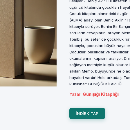
Seviyor - Behiç Ak “Gülümseten Öy
üçüncü kitabında çocukları hayale
Çocuk kitapları alanındaki özgün
(ALMA) adayı olan Behiç Ak’ın “To
kitabıyla sürüyor. Benim Bir Karş
soruların cevaplarını arayan Me
Tombiş, bu sefer de çocukluk hayal
kitabıyla, çocukları büyük hayal
Çocukları olasılıklar ve farklılık
okumalarının kapısını aralıyor. D
sağlayan metniyle küçük okurlar 
sıkılan Memo, büyüyünce ne olaca
hayaleri vardır! Hele arkadaşı Tom
Publisher: GÜNIŞIĞI KİTAPLIĞI.
Yazar
:
Günışığı Kitaplığı
INDIRKITAP