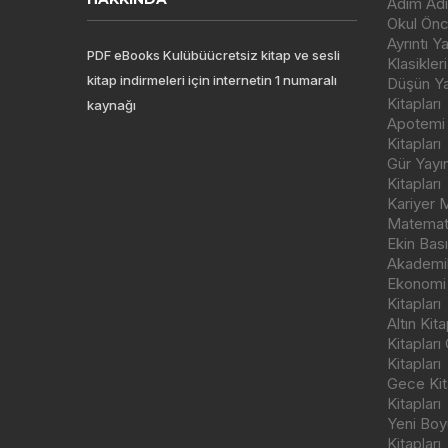
Adım Adı
Okul Önce
Ayrıntı Y
PDF eBooks Kulübüücretsiz kitap ve sesli
Klasikleri
kitap indirmeleri için internetin 1 numaralı
Düşün Yay
Kitapları
kaynağı
Apotemi Y
Kitapları
Gür Yayı
Kitapları
Kariyer M
Matemati
Ekin Bas
Akademik
Ekonomi
Kitapları
Altın Kit
Kitapları
Kitapları
Gece Kita
Kitapları
Yeni Boyu
Kitapları