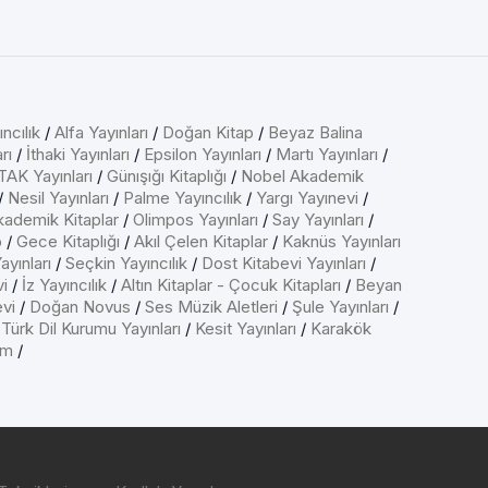
ncılık
/
Alfa Yayınları
/
Doğan Kitap
/
Beyaz Balina
rı
/
İthaki Yayınları
/
Epsilon Yayınları
/
Martı Yayınları
/
AK Yayınları
/
Günışığı Kitaplığı
/
Nobel Akademik
/
Nesil Yayınları
/
Palme Yayıncılık
/
Yargı Yayınevi
/
kademik Kitaplar
/
Olimpos Yayınları
/
Say Yayınları
/
p
/
Gece Kitaplığı
/
Akıl Çelen Kitaplar
/
Kaknüs Yayınları
ayınları
/
Seçkin Yayıncılık
/
Dost Kitabevi Yayınları
/
vi
/
İz Yayıncılık
/
Altın Kitaplar - Çocuk Kitapları
/
Beyan
evi
/
Doğan Novus
/
Ses Müzik Aletleri
/
Şule Yayınları
/
/
Türk Dil Kurumu Yayınları
/
Kesit Yayınları
/
Karakök
ım
/