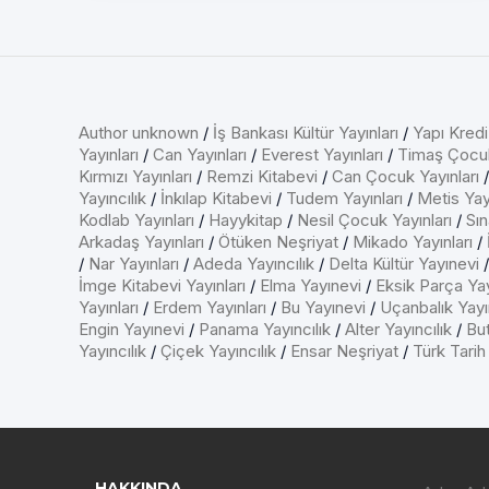
Author unknown
/
İş Bankası Kültür Yayınları
/
Yapı Kredi
Yayınları
/
Can Yayınları
/
Everest Yayınları
/
Timaş Çocu
Kırmızı Yayınları
/
Remzi Kitabevi
/
Can Çocuk Yayınları
Yayıncılık
/
İnkılap Kitabevi
/
Tudem Yayınları
/
Metis Yayı
Kodlab Yayınları
/
Hayykitap
/
Nesil Çocuk Yayınları
/
Sın
Arkadaş Yayınları
/
Ötüken Neşriyat
/
Mikado Yayınları
/
/
Nar Yayınları
/
Adeda Yayıncılık
/
Delta Kültür Yayınevi
İmge Kitabevi Yayınları
/
Elma Yayınevi
/
Eksik Parça Yay
Yayınları
/
Erdem Yayınları
/
Bu Yayınevi
/
Uçanbalık Yayın
Engin Yayınevi
/
Panama Yayıncılık
/
Alter Yayıncılık
/
But
Yayıncılık
/
Çiçek Yayıncılık
/
Ensar Neşriyat
/
Türk Tarih
HAKKINDA