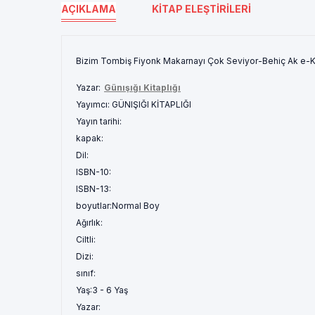
AÇIKLAMA
KITAP ELEŞTIRILERI
Bizim Tombiş Fiyonk Makarnayı Çok Seviyor-Behiç Ak e-Ki
Yazar:
Günışığı Kitaplığı
Yayımcı:
GÜNIŞIĞI KİTAPLIĞI
Yayın tarihi:
kapak:
Dil:
ISBN-10:
ISBN-13:
boyutlar:
Normal Boy
Ağırlık:
Ciltli:
Dizi:
sınıf:
Yaş:
3 - 6 Yaş
Yazar: