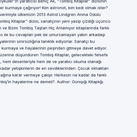
küler”in yaratıcısı Behiç Ak, “Tombiş Kitaplar” dizisinin
r kurmaya çağırıyor! Kim astronot, kim kedi olmak ister?
 verimiyle ülkemizin 2013 Astrid Lindgren Anma Ödülü
mbiş Kitaplar” dizisi, sanatçının yeni yazıp çizdiği üçüncü
ım ve Bizim Tombiş Taştan Hiç Anlamıyor kitaplarında farklı
mo ile bu cevapları pek de umursamayan yakın arkadaşı
erinin sınırsızlığına tanıklık ediyorlar. Sanatçı bu
er kurmaya ve hayalerinin peşinden gitmeye davet ediyor.
lar üzerine düşündüren Tombiş Kitaplar, gelecekteki felsefe
izi, hem desenleriyle hem de ve yaratıcı okuma olanağı
kadar yetişkinlerin de en sevdiklerinden. Çocuk olmaktan
ğına karar vermeye çalışır. Herkesin ne kadar da farklı
biş’in hayalerine ne demeli?. Author: Günışığı Kitaplığı.