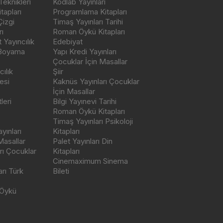
Teknikleri
Kodlab Yayınları
tapları
Programlama Kitapları
Çizgi
Timaş Yayınları Tarihi
ı
Roman Öykü Kitapları
Yayıncılık
Edebiyat
 Boyama
Yapı Kredi Yayınları
Çocuklar İçin Masallar
ılık
Şiir
esi
Kaknüs Yayınları Çocuklar
İçin Masallar
leri
Bilgi Yayınevi Tarihi
Roman Öykü Kitapları
Timaş Yayınları Psikoloji
yınları
Kitapları
Masallar
Palet Yayınları Din
rı Çocuklar
Kitapları
Cinemaximum Sinema
arı Türk
Bileti
 Öykü