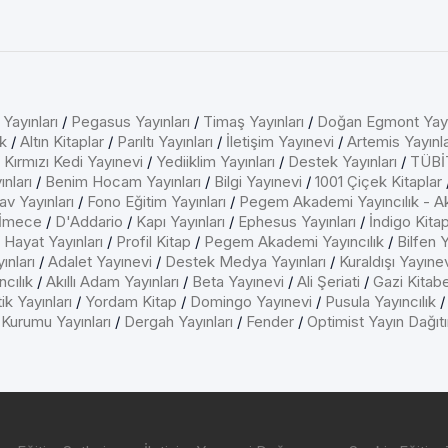
 Yayınları
/
Pegasus Yayınları
/
Timaş Yayınları
/
Doğan Egmont Yayı
k
/
Altın Kitaplar
/
Parıltı Yayınları
/
İletişim Yayınevi
/
Artemis Yayınla
/
Kırmızı Kedi Yayınevi
/
Yediiklim Yayınları
/
Destek Yayınları
/
TÜBİT
nları
/
Benim Hocam Yayınları
/
Bilgi Yayınevi
/
1001 Çiçek Kitaplar
av Yayınları
/
Fono Eğitim Yayınları
/
Pegem Akademi Yayıncılık - A
İmece
/
D'Addario
/
Kapı Yayınları
/
Ephesus Yayınları
/
İndigo Kita
/
Hayat Yayınları
/
Profil Kitap
/
Pegem Akademi Yayıncılık
/
Bilfen Y
ınları
/
Adalet Yayınevi
/
Destek Medya Yayınları
/
Kuraldışı Yayıne
cılık
/
Akıllı Adam Yayınları
/
Beta Yayınevi
/
Ali Şeriati
/
Gazi Kitab
ik Yayınları
/
Yordam Kitap
/
Domingo Yayınevi
/
Pusula Yayıncılık
 Kurumu Yayınları
/
Dergah Yayınları
/
Fender
/
Optimist Yayın Dağıt