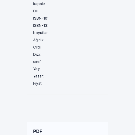
kapak:
Dil:
ISBN-10:
ISBN-13:
boyutlar:
Ağırlık:
Ciltli:
Dizi:
sınıf:
Yaş:
Yazar:
Fiyat:
PDF