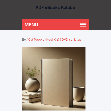
PDF eBooks Kulübü
Ev
/
Cat People (Kedi Kız) ( DVD ) e-kitap