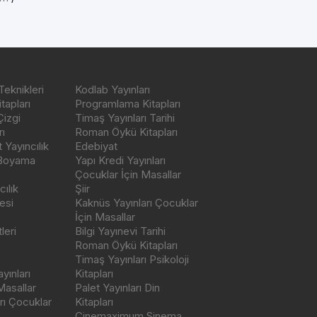
Teknikleri
Kodlab Yayınları
tapları
Programlama Kitapları
Çizgi
Timaş Yayınları Tarihi
ı
Roman Öykü Kitapları
Yayıncılık
Edebiyat
 Boyama
Yapı Kredi Yayınları
Çocuklar İçin Masallar
ılık
Şiir
esi
Kaknüs Yayınları Çocuklar
İçin Masallar
leri
Bilgi Yayınevi Tarihi
Roman Öykü Kitapları
Timaş Yayınları Psikoloji
yınları
Kitapları
Masallar
Palet Yayınları Din
rı Çocuklar
Kitapları
Cinemaximum Sinema