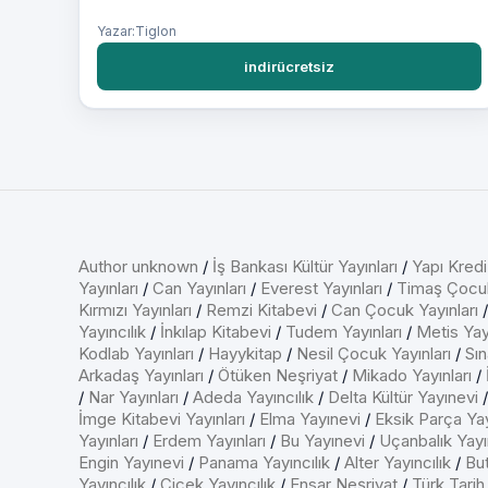
Yazar:Tiglon
indirücretsiz
Author unknown
/
İş Bankası Kültür Yayınları
/
Yapı Kredi
Yayınları
/
Can Yayınları
/
Everest Yayınları
/
Timaş Çocu
Kırmızı Yayınları
/
Remzi Kitabevi
/
Can Çocuk Yayınları
Yayıncılık
/
İnkılap Kitabevi
/
Tudem Yayınları
/
Metis Yayı
Kodlab Yayınları
/
Hayykitap
/
Nesil Çocuk Yayınları
/
Sın
Arkadaş Yayınları
/
Ötüken Neşriyat
/
Mikado Yayınları
/
/
Nar Yayınları
/
Adeda Yayıncılık
/
Delta Kültür Yayınevi
İmge Kitabevi Yayınları
/
Elma Yayınevi
/
Eksik Parça Yay
Yayınları
/
Erdem Yayınları
/
Bu Yayınevi
/
Uçanbalık Yayın
Engin Yayınevi
/
Panama Yayıncılık
/
Alter Yayıncılık
/
But
Yayıncılık
/
Çiçek Yayıncılık
/
Ensar Neşriyat
/
Türk Tarih