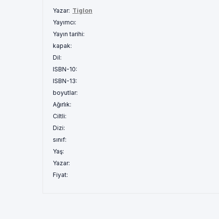
Yazar:
Tiglon
Yayımcı:
Yayın tarihi:
kapak:
Dil:
ISBN-10:
ISBN-13:
boyutlar:
Ağırlık:
Ciltli:
Dizi:
sınıf:
Yaş:
Yazar:
Fiyat: