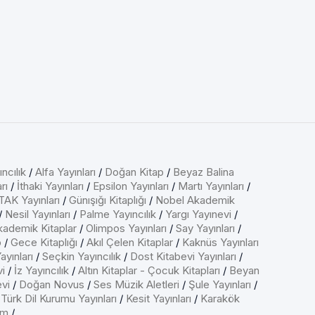
ncılık
/
Alfa Yayınları
/
Doğan Kitap
/
Beyaz Balina
rı
/
İthaki Yayınları
/
Epsilon Yayınları
/
Martı Yayınları
/
AK Yayınları
/
Günışığı Kitaplığı
/
Nobel Akademik
/
Nesil Yayınları
/
Palme Yayıncılık
/
Yargı Yayınevi
/
kademik Kitaplar
/
Olimpos Yayınları
/
Say Yayınları
/
p
/
Gece Kitaplığı
/
Akıl Çelen Kitaplar
/
Kaknüs Yayınları
ayınları
/
Seçkin Yayıncılık
/
Dost Kitabevi Yayınları
/
vi
/
İz Yayıncılık
/
Altın Kitaplar - Çocuk Kitapları
/
Beyan
evi
/
Doğan Novus
/
Ses Müzik Aletleri
/
Şule Yayınları
/
/
Türk Dil Kurumu Yayınları
/
Kesit Yayınları
/
Karakök
ım
/