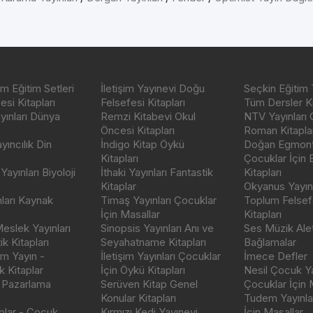
m Eğitim Setleri
İletişim Yayınevi Doğu
Seçkin Eğitim 
si Kitapları
Felsefesi Kitapları
Tüm Dersler Ki
ayınları Dünya
Remzi Kitabevi Okul
NTV Yayınları 
Öncesi Kitapları
Roman Kitaplar
ıncılık Din
İndigo Kitap Öykü
Doğan Egmont 
Kitapları
Çocuklar İçin
ayınları Biyoloji
İthaki Yayınları Fantastik
Kitapları
Kitaplar
Okyanus Yayınc
nları Kaynak
Timaş Yayınları Çocuklar
Toplum Felsef
İçin Masallar
Kitapları
eslek Yayınları
Sinopsis Yayınları Anı ve
Ses Müzik Alet
k Kitapları
Seyahatname Kitapları
Bağlamalar
ım Yayın -
İletişim Yayınları Çocuklar
İmece Defler
 Kitaplar
İçin Öykü Kitapları
Nesil Çocuk Ya
 Pazarlama
Serüven Kitap Genel
Çocuklar İçin 
Konular Kitapları
Tudem Yayınla
aplar - Çocuk
Kırmızı Kedi Yayınevi
İçin Masallar