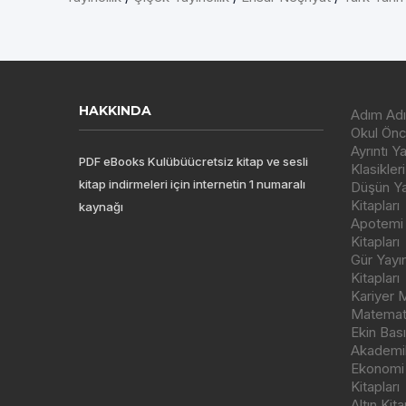
HAKKINDA
Adım Adı
Okul Önce
Ayrıntı Y
PDF eBooks Kulübüücretsiz kitap ve sesli
Klasikleri
kitap indirmeleri için internetin 1 numaralı
Düşün Yay
Kitapları
kaynağı
Apotemi Y
Kitapları
Gür Yayı
Kitapları
Kariyer M
Matemati
Ekin Bas
Akademik
Ekonomi
Kitapları
Altın Kit