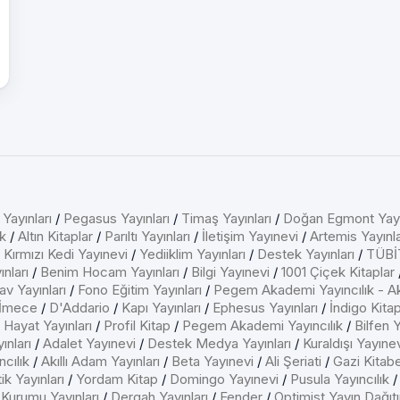
 Yayınları
/
Pegasus Yayınları
/
Timaş Yayınları
/
Doğan Egmont Yayı
k
/
Altın Kitaplar
/
Parıltı Yayınları
/
İletişim Yayınevi
/
Artemis Yayınla
/
Kırmızı Kedi Yayınevi
/
Yediiklim Yayınları
/
Destek Yayınları
/
TÜBİT
nları
/
Benim Hocam Yayınları
/
Bilgi Yayınevi
/
1001 Çiçek Kitaplar
av Yayınları
/
Fono Eğitim Yayınları
/
Pegem Akademi Yayıncılık - A
İmece
/
D'Addario
/
Kapı Yayınları
/
Ephesus Yayınları
/
İndigo Kita
/
Hayat Yayınları
/
Profil Kitap
/
Pegem Akademi Yayıncılık
/
Bilfen Y
ınları
/
Adalet Yayınevi
/
Destek Medya Yayınları
/
Kuraldışı Yayıne
cılık
/
Akıllı Adam Yayınları
/
Beta Yayınevi
/
Ali Şeriati
/
Gazi Kitab
ik Yayınları
/
Yordam Kitap
/
Domingo Yayınevi
/
Pusula Yayıncılık
 Kurumu Yayınları
/
Dergah Yayınları
/
Fender
/
Optimist Yayın Dağıt