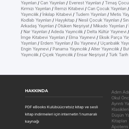
Yayınları
/
Can Yayınları
/
Everest Yayınları
/
Timaş Çocu
Kırmızı Yayınları
/
Remzi Kitabevi
/
Can Çocuk Yayınları
Yayıncılık
/
İnkılap Kitabevi
/
Tudem Yayınları
/
Metis Yayı
Kodlab Yayınları
/
Hayykitap
/
Nesil Çocuk Yayınları
/
Sın
Arkadaş Yayınları
/
Ötüken Neşriyat
/
Mikado Yayınları
/
/
Nar Yayınları
/
Adeda Yayıncılık
/
Delta Kültür Yayınevi
İmge Kitabevi Yayınları
/
Elma Yayınevi
/
Eksik Parça Yay
Yayınları
/
Erdem Yayınları
/
Bu Yayınevi
/
Uçanbalık Yayın
Engin Yayınevi
/
Panama Yayıncılık
/
Alter Yayıncılık
/
But
Yayıncılık
/
Çiçek Yayıncılık
/
Ensar Neşriyat
/
Türk Tarih
HAKKINDA
Adım Adı
Okul Önce
Ayrıntı Y
PDF eBooks Kulübüücretsiz kitap ve sesli
Klasikleri
kitap indirmeleri için internetin 1 numaralı
Düşün Yay
Kitapları
kaynağı
Apotemi Y