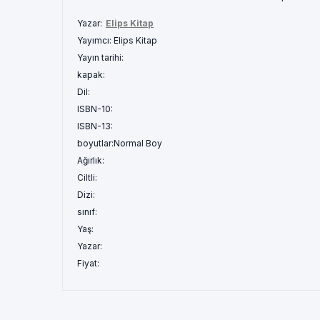
Yazar:
Elips Kitap
Yayımcı:
Elips Kitap
Yayın tarihi:
kapak:
Dil:
ISBN-10:
ISBN-13:
boyutlar:
Normal Boy
Ağırlık:
Ciltli:
Dizi:
sınıf:
Yaş:
Yazar:
Fiyat: