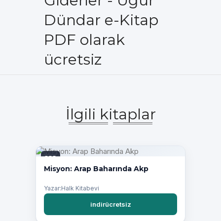
Giderler - Uğur
Dündar e-Kitap
PDF olarak
ücretsiz
İlgili kitaplar
PDF
Misyon: Arap Baharında Akp
Yazar:Halk Kitabevi
indirücretsiz