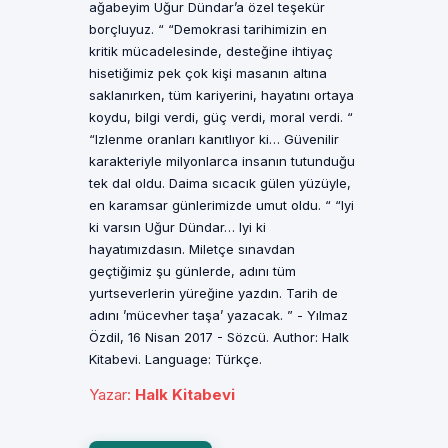
ağabeyim Uğur Dündar’a özel teşekür
borçluyuz. “ “Demokrasi tarihimizin en
kritik mücadelesinde, desteğine ihtiyaç
hisetiğimiz pek çok kişi masanın altına
saklanırken, tüm kariyerini, hayatını ortaya
koydu, bilgi verdi, güç verdi, moral verdi. “
“Izlenme oranları kanıtlıyor ki… Güvenilir
karakteriyle milyonlarca insanın tutunduğu
tek dal oldu. Daima sıcacık gülen yüzüyle,
en karamsar günlerimizde umut oldu. “ “Iyi
ki varsın Uğur Dündar… Iyi ki
hayatımızdasın. Miletçe sınavdan
geçtiğimiz şu günlerde, adını tüm
yurtseverlerin yüreğine yazdın. Tarih de
adını ’mücevher taşa’ yazacak. ” - Yılmaz
Özdil, 16 Nisan 2017 - Sözcü. Author: Halk
Kitabevi. Language: Türkçe.
Yazar
:
Halk Kitabevi