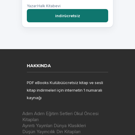
Yazar:Halk Kitabevi
indirücretsiz
HAKKINDA
PDF eBooks Kulübüücretsiz kitap ve sesli
kitap indirmeleri için internetin 1 numaralı
kaynağı
Adım Adım Eğitim Setleri Okul Öncesi
Kitapları
Ayrıntı Yayınları Dünya Klasikleri
Düşün Yayıncılık Din Kitapları