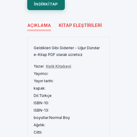
INDIRKITAP
AÇIKLAMA
KITAP ELEŞTIRILERI
Geldikleri Gibi Giderler - Uğur Dündar
e-Kitap PDF olarak ücretsiz
Yazar:
Halk Kitabevi
Yayımcı:
Yayın tarihi:
kapak:
Dil:
Türkçe
ISBN-10:
ISBN-13:
boyutlar:
Normal Boy
Ağırlık:
Ciltli: