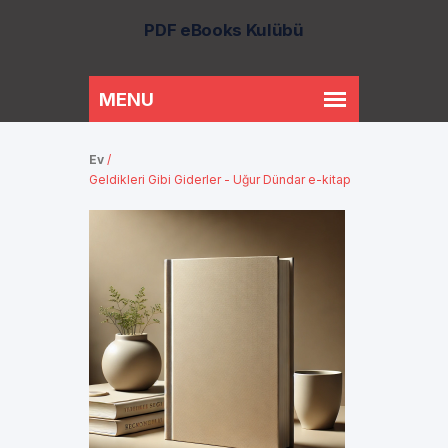
PDF eBooks Kulübü
Ev
/
Geldikleri Gibi Giderler - Uğur Dündar e-kitap