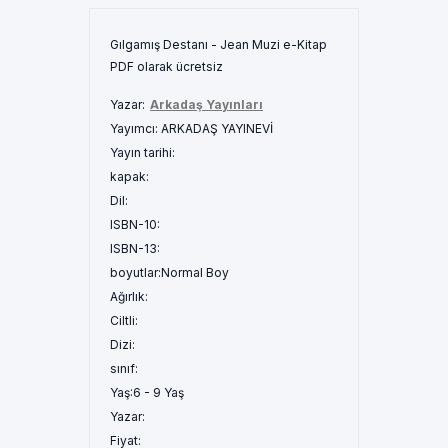
Gılgamış Destanı - Jean Muzi e-Kitap
PDF olarak ücretsiz
Yazar:
Arkadaş Yayınları
Yayımcı:
ARKADAŞ YAYINEVİ
Yayın tarihi:
kapak:
Dil:
ISBN-10:
ISBN-13:
boyutlar:
Normal Boy
Ağırlık:
Ciltli:
Dizi:
sınıf:
Yaş:
6 - 9 Yaş
Yazar:
Fiyat: