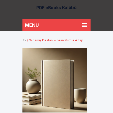
PDF eBooks Kulübü
Ev
/
Gılgamış Destanı - Jean Muzi e-kitap