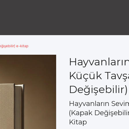
ğişebilir) e-kitap
Hayvanların
Küçük Tavşa
Değişebilir)
Hayvanların Sevim
(Kapak Değişebili
Kitap