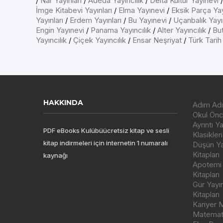
/
Nar Yayınları
/
Adeda Yayıncılık
/
Delta Kültür Yayınevi
İmge Kitabevi Yayınları
/
Elma Yayınevi
/
Eksik Parça Yay
Yayınları
/
Erdem Yayınları
/
Bu Yayınevi
/
Uçanbalık Yayın
Engin Yayınevi
/
Panama Yayıncılık
/
Alter Yayıncılık
/
But
Yayıncılık
/
Çiçek Yayıncılık
/
Ensar Neşriyat
/
Türk Tarih
HAKKINDA
Adım Adı
Okul Önce
Ayrıntı Y
PDF eBooks Kulübüücretsiz kitap ve sesli
Klasikleri
kitap indirmeleri için internetin 1 numaralı
Düşün Yay
Kitapları
kaynağı
Apotemi Y
Kitapları
Gür Yayı
Kitapları
Kariyer M
Matemati