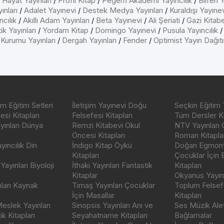
/
Hayat Yayınları
/
Profil Kitap
/
Pegem Akademi Yayıncılık
/
Bilfen Y
ınları
/
Adalet Yayınevi
/
Destek Medya Yayınları
/
Kuraldışı Yayıne
cılık
/
Akıllı Adam Yayınları
/
Beta Yayınevi
/
Ali Şeriati
/
Gazi Kitab
ik Yayınları
/
Yordam Kitap
/
Domingo Yayınevi
/
Pusula Yayıncılık
 Kurumu Yayınları
/
Dergah Yayınları
/
Fender
/
Optimist Yayın Dağıt
m Eğitim Setleri
İletişim Yayınevi Doğu
Seçkin Eğitim 
si Kitapları
Felsefesi Kitapları
Tüm Dersler Ki
ayınları Dünya
Remzi Kitabevi Okul
NTV Yayınları 
Öncesi Kitapları
Roman Kitaplar
ıncılık Din
İndigo Kitap Öykü
Doğan Egmont 
Kitapları
Çocuklar İçin
ayınları Biyoloji
İthaki Yayınları Fantastik
Kitapları
Kitaplar
Okyanus Yayınc
nları Kaynak
Timaş Yayınları Çocuklar
Toplum Felsef
İçin Masallar
Kitapları
eslek Yayınları
Sinopsis Yayınları Anı ve
Ses Müzik Alet
k Kitapları
Seyahatname Kitapları
Bağlamalar