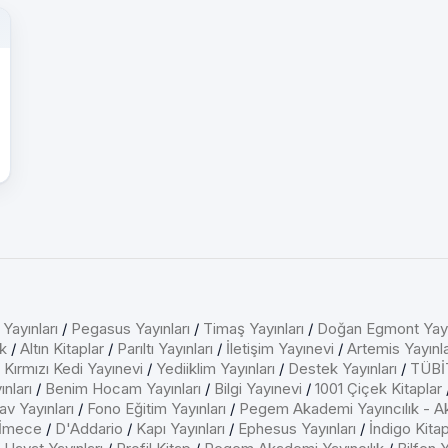
 Yayınları
/
Pegasus Yayınları
/
Timaş Yayınları
/
Doğan Egmont Yayı
k
/
Altın Kitaplar
/
Parıltı Yayınları
/
İletişim Yayınevi
/
Artemis Yayınla
/
Kırmızı Kedi Yayınevi
/
Yediiklim Yayınları
/
Destek Yayınları
/
TÜBİT
nları
/
Benim Hocam Yayınları
/
Bilgi Yayınevi
/
1001 Çiçek Kitaplar
av Yayınları
/
Fono Eğitim Yayınları
/
Pegem Akademi Yayıncılık - A
İmece
/
D'Addario
/
Kapı Yayınları
/
Ephesus Yayınları
/
İndigo Kita