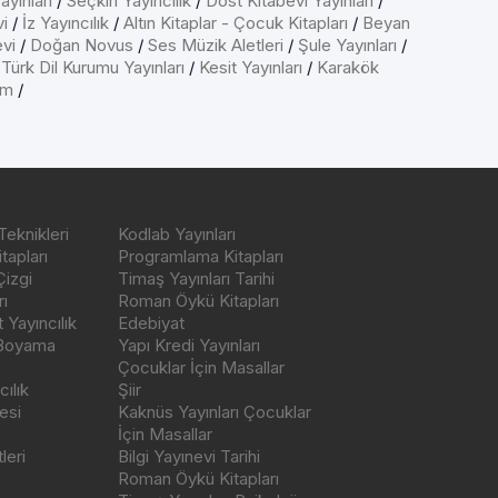
ayınları
/
Seçkin Yayıncılık
/
Dost Kitabevi Yayınları
/
vi
/
İz Yayıncılık
/
Altın Kitaplar - Çocuk Kitapları
/
Beyan
evi
/
Doğan Novus
/
Ses Müzik Aletleri
/
Şule Yayınları
/
/
Türk Dil Kurumu Yayınları
/
Kesit Yayınları
/
Karakök
ım
/
Teknikleri
Kodlab Yayınları
tapları
Programlama Kitapları
Çizgi
Timaş Yayınları Tarihi
ı
Roman Öykü Kitapları
Yayıncılık
Edebiyat
 Boyama
Yapı Kredi Yayınları
Çocuklar İçin Masallar
ılık
Şiir
esi
Kaknüs Yayınları Çocuklar
İçin Masallar
leri
Bilgi Yayınevi Tarihi
Roman Öykü Kitapları