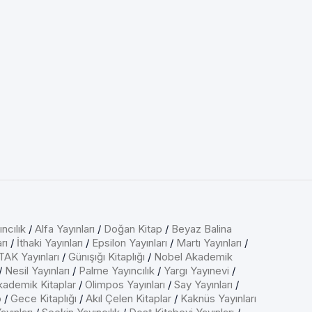
ncılık
/
Alfa Yayınları
/
Doğan Kitap
/
Beyaz Balina
rı
/
İthaki Yayınları
/
Epsilon Yayınları
/
Martı Yayınları
/
AK Yayınları
/
Günışığı Kitaplığı
/
Nobel Akademik
/
Nesil Yayınları
/
Palme Yayıncılık
/
Yargı Yayınevi
/
kademik Kitaplar
/
Olimpos Yayınları
/
Say Yayınları
/
p
/
Gece Kitaplığı
/
Akıl Çelen Kitaplar
/
Kaknüs Yayınları