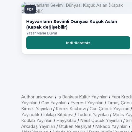
PDF
Hayvanların Sevimli Dünyası Küçük Aslan
(Kapak değişebilir)
Yazar:Marie Duval
indirücretsiz
Author unknown
/
İş Bankası Kültür Yayınları
/
Yapı Kredi
Yayınları
/
Can Yayınları
/
Everest Yayınları
/
Timaş Çocu
Kırmızı Yayınları
/
Remzi Kitabevi
/
Can Çocuk Yayınları
Yayıncılık
/
İnkılap Kitabevi
/
Tudem Yayınları
/
Metis Yayı
Kodlab Yayınları
/
Hayykitap
/
Nesil Çocuk Yayınları
/
Sın
Arkadaş Yayınları
/
Ötüken Neşriyat
/
Mikado Yayınları
/