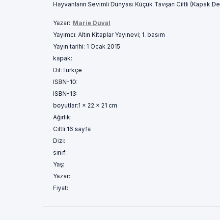
Hayvanların Sevimli Dünyası Küçük Tavşan Ciltli (Kapak Değ
Yazar:
Marie Duval
Yayımcı:
Altın Kitaplar Yayınevi; 1. basım
Yayın tarihi:
1 Ocak 2015
kapak:
Dil:
Türkçe
ISBN-10:
ISBN-13:
boyutlar:
1 x 22 x 21 cm
Ağırlık:
Ciltli:
16 sayfa
Dizi:
sınıf:
Yaş:
Yazar:
Fiyat: