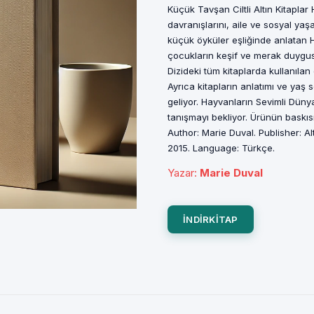
Küçük Tavşan Ciltli Altın Kitaplar
davranışlarını, aile ve sosyal ya
küçük öyküler eşliğinde anlatan H
çocukların keşif ve merak duygus
Dizideki tüm kitaplarda kullanılan 
Ayrıca kitapların anlatımı ve yaş
geliyor. Hayvanların Sevimli Düny
tanışmayı bekliyor. Ürünün baskısı 
Author: Marie Duval. Publisher: Alt
2015. Language: Türkçe.
Yazar
:
Marie Duval
INDIRKITAP