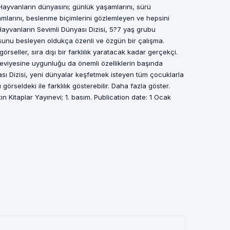
 Hayvanların dünyasını; günlük yaşamlarını, sürü
şamlarını, beslenme biçimlerini gözlemleyen ve hepsini
ayvanların Sevimli Dünyası Dizisi, 5?7 yaş grubu
unu besleyen oldukça özenli ve özgün bir çalışma.
görseller, sıra dışı bir farklılık yaratacak kadar gerçekçi.
 seviyesine uygunluğu da önemli özelliklerin başında
ası Dizisi, yeni dünyalar keşfetmek isteyen tüm çocuklarla
görseldeki ile farklılık gösterebilir. Daha fazla göster.
ın Kitaplar Yayınevi; 1. basım. Publication date: 1 Ocak