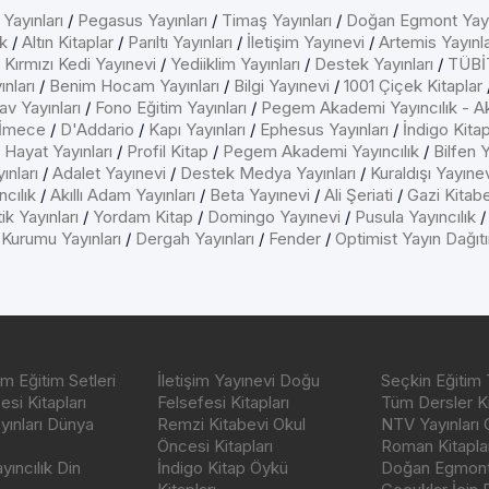
 Yayınları
/
Pegasus Yayınları
/
Timaş Yayınları
/
Doğan Egmont Yayı
k
/
Altın Kitaplar
/
Parıltı Yayınları
/
İletişim Yayınevi
/
Artemis Yayınla
/
Kırmızı Kedi Yayınevi
/
Yediiklim Yayınları
/
Destek Yayınları
/
TÜBİT
nları
/
Benim Hocam Yayınları
/
Bilgi Yayınevi
/
1001 Çiçek Kitaplar
av Yayınları
/
Fono Eğitim Yayınları
/
Pegem Akademi Yayıncılık - A
İmece
/
D'Addario
/
Kapı Yayınları
/
Ephesus Yayınları
/
İndigo Kita
/
Hayat Yayınları
/
Profil Kitap
/
Pegem Akademi Yayıncılık
/
Bilfen Y
ınları
/
Adalet Yayınevi
/
Destek Medya Yayınları
/
Kuraldışı Yayıne
cılık
/
Akıllı Adam Yayınları
/
Beta Yayınevi
/
Ali Şeriati
/
Gazi Kitab
ik Yayınları
/
Yordam Kitap
/
Domingo Yayınevi
/
Pusula Yayıncılık
 Kurumu Yayınları
/
Dergah Yayınları
/
Fender
/
Optimist Yayın Dağıt
m Eğitim Setleri
İletişim Yayınevi Doğu
Seçkin Eğitim 
si Kitapları
Felsefesi Kitapları
Tüm Dersler Ki
ayınları Dünya
Remzi Kitabevi Okul
NTV Yayınları 
Öncesi Kitapları
Roman Kitaplar
ıncılık Din
İndigo Kitap Öykü
Doğan Egmont 