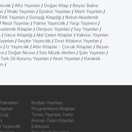
ncılık
/
Alfa Yayınları
/
Doğan Kitap
/
Beyaz Balina
rı
/
İthaki Yayınları
/
Epsilon Yayınları
/
Martı Yayınları
/
AK Yayınları
/
Günışığı Kitaplığı
/
Nobel Akademik
/
Nesil Yayınları
/
Palme Yayıncılık
/
Yargı Yayınevi
/
kademik Kitaplar
/
Olimpos Yayınları
/
Say Yayınları
/
p
/
Gece Kitaplığı
/
Akıl Çelen Kitaplar
/
Kaknüs Yayınları
ayınları
/
Seçkin Yayıncılık
/
Dost Kitabevi Yayınları
/
vi
/
İz Yayıncılık
/
Altın Kitaplar - Çocuk Kitapları
/
Beyan
evi
/
Doğan Novus
/
Ses Müzik Aletleri
/
Şule Yayınları
/
/
Türk Dil Kurumu Yayınları
/
Kesit Yayınları
/
Karakök
ım
/
Teknikleri
Kodlab Yayınları
tapları
Programlama Kitapları
Çizgi
Timaş Yayınları Tarihi
ı
Roman Öykü Kitapları
Yayıncılık
Edebiyat