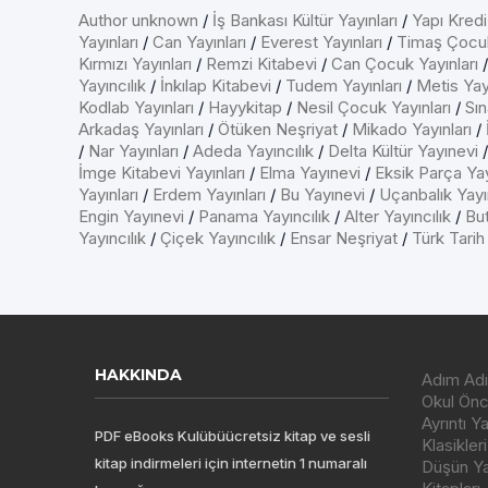
Author unknown
/
İş Bankası Kültür Yayınları
/
Yapı Kredi
Yayınları
/
Can Yayınları
/
Everest Yayınları
/
Timaş Çocu
Kırmızı Yayınları
/
Remzi Kitabevi
/
Can Çocuk Yayınları
Yayıncılık
/
İnkılap Kitabevi
/
Tudem Yayınları
/
Metis Yayı
Kodlab Yayınları
/
Hayykitap
/
Nesil Çocuk Yayınları
/
Sın
Arkadaş Yayınları
/
Ötüken Neşriyat
/
Mikado Yayınları
/
/
Nar Yayınları
/
Adeda Yayıncılık
/
Delta Kültür Yayınevi
İmge Kitabevi Yayınları
/
Elma Yayınevi
/
Eksik Parça Yay
Yayınları
/
Erdem Yayınları
/
Bu Yayınevi
/
Uçanbalık Yayın
Engin Yayınevi
/
Panama Yayıncılık
/
Alter Yayıncılık
/
But
Yayıncılık
/
Çiçek Yayıncılık
/
Ensar Neşriyat
/
Türk Tarih
HAKKINDA
Adım Adı
Okul Önce
Ayrıntı Y
PDF eBooks Kulübüücretsiz kitap ve sesli
Klasikleri
kitap indirmeleri için internetin 1 numaralı
Düşün Yay