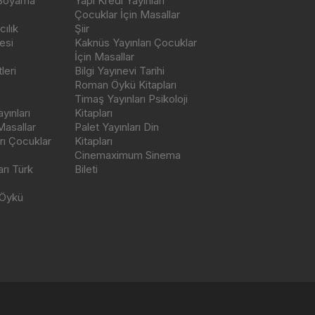
 Boyama
Yapı Kredi Yayınları
Çocuklar İçin Masallar
ılık
Şiir
esi
Kaknüs Yayınları Çocuklar
İçin Masallar
leri
Bilgi Yayınevi Tarihi
Roman Öykü Kitapları
Timaş Yayınları Psikoloji
yınları
Kitapları
Masallar
Palet Yayınları Din
rı Çocuklar
Kitapları
Cinemaximum Sinema
arı Türk
Bileti
 Öykü