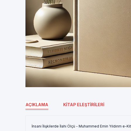
AÇIKLAMA
KITAP ELEŞTIRILERI
İnsani İlişkilerde İlahi Ölçü - Muhammed Emin Yıldırım e-Ki