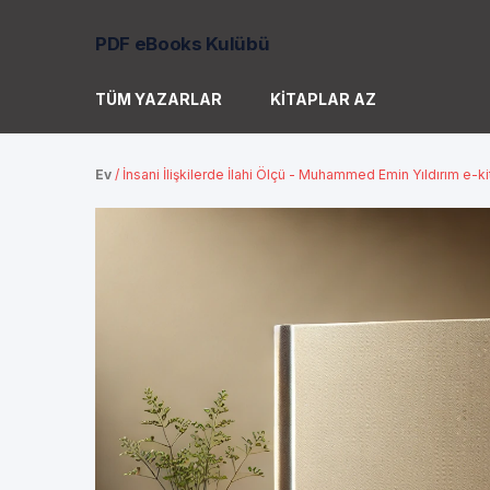
PDF eBooks Kulübü
TÜM YAZARLAR
KITAPLAR AZ
Ev
/
İnsani İlişkilerde İlahi Ölçü - Muhammed Emin Yıldırım e-k