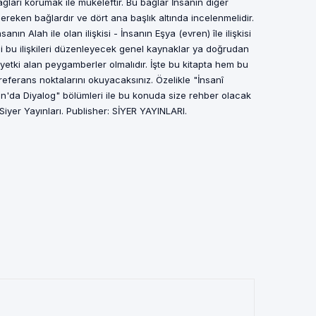
bağları korumak ile mükeleftir. Bu bağlar İnsanın diğer
 gereken bağlardır ve dört ana başlık altında incelenmelidir.
nsanın Alah ile olan ilişkisi - İnsanın Eşya (evren) île ilişkisi
Tabi bu ilişkileri düzenleyecek genel kaynaklar ya doğrudan
n yetki alan peygamberler olmalıdır. İşte bu kitapta hem bu
l referans noktalarını okuyacaksınız. Özelikle "İnsanî
ur'an'da Diyalog" bölümleri ile bu konuda size rehber olacak
Siyer Yayınları. Publisher: SİYER YAYINLARI.