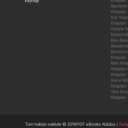
Kitapları
kaynağı
Apotemi Y
Kitapları
Gür Yayı
Kitapları
Kariyer M
Matemati
Ekin Bas
Akademik
Ekonomi
Kitapları
Altın Kit
Kitapları
Kitapları
Gece Kita
Kitapları
Yeni Boyu
Kitapları
Tüm hakları saklıdır © 2019PDF eBooks Kulübü /
Sahip