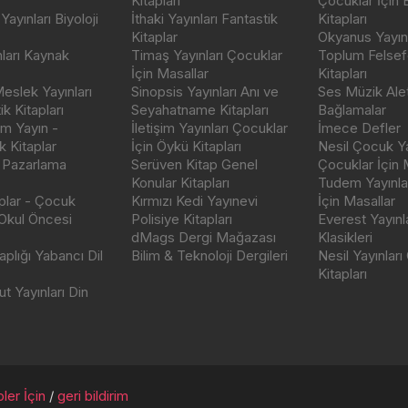
Kitapları
Çocuklar İçin
ayınları Biyoloji
İthaki Yayınları Fantastik
Kitapları
Kitaplar
Okyanus Yayınc
nları Kaynak
Timaş Yayınları Çocuklar
Toplum Felsef
İçin Masallar
Kitapları
eslek Yayınları
Sinopsis Yayınları Anı ve
Ses Müzik Alet
k Kitapları
Seyahatname Kitapları
Bağlamalar
ım Yayın -
İletişim Yayınları Çocuklar
İmece Defler
 Kitaplar
İçin Öykü Kitapları
Nesil Çocuk Ya
 Pazarlama
Serüven Kitap Genel
Çocuklar İçin 
Konular Kitapları
Tudem Yayınla
aplar - Çocuk
Kırmızı Kedi Yayınevi
İçin Masallar
 Okul Öncesi
Polisiye Kitapları
Everest Yayınl
dMags Dergi Mağazası
Klasikleri
plığı Yabancı Dil
Bilim & Teknoloji Dergileri
Nesil Yayınları
Kitapları
t Yayınları Din
ler İçin
/
geri bildirim