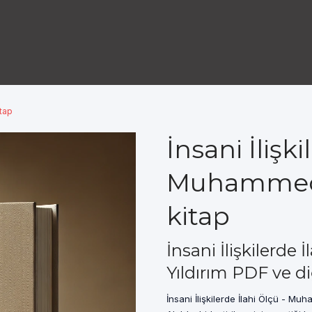
itap
İnsani İlişki
Muhammed 
kitap
İnsani İlişkilerd
Yıldırım PDF ve d
İnsani İlişkilerde İlahi Ölçü - Mu