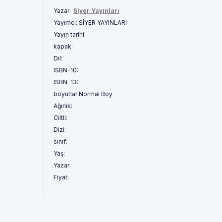
Yazar:
Siyer Yayınları
Yayımcı:
SİYER YAYINLARI
Yayın tarihi:
kapak:
Dil:
ISBN-10:
ISBN-13:
boyutlar:
Normal Boy
Ağırlık:
Ciltli:
Dizi:
sınıf:
Yaş:
Yazar:
Fiyat: