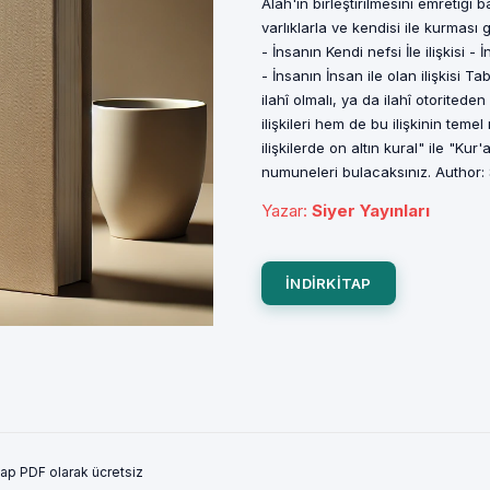
Alah'ın birleştirilmesini emretiği 
varlıklarla ve kendisi ile kurması
- İnsanın Kendi nefsi İle ilişkisi - İ
- İnsanın İnsan ile olan ilişkisi 
ilahî olmalı, ya da ilahî otoritede
ilişkileri hem de bu ilişkinin teme
ilişkilerde on altın kural" ile "K
numuneleri bulacaksınız. Author: 
Yazar
:
Siyer Yayınları
INDIRKITAP
tap PDF olarak ücretsiz