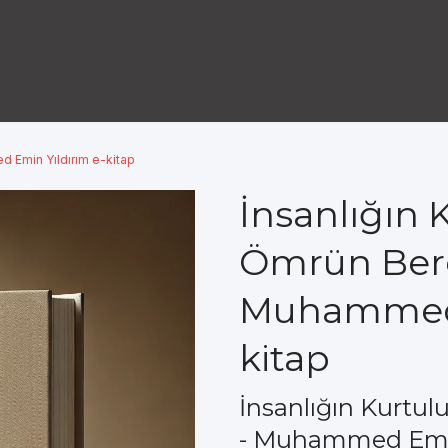
d Emin Yıldırım e-kitap
İnsanlığın 
Ömrün Bere
Muhammed 
kitap
İnsanlığın Kurtu
- Muhammed Emin