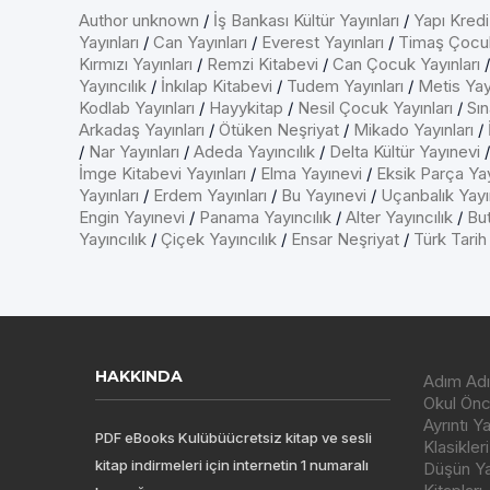
Author unknown
/
İş Bankası Kültür Yayınları
/
Yapı Kredi
Yayınları
/
Can Yayınları
/
Everest Yayınları
/
Timaş Çocu
Kırmızı Yayınları
/
Remzi Kitabevi
/
Can Çocuk Yayınları
Yayıncılık
/
İnkılap Kitabevi
/
Tudem Yayınları
/
Metis Yayı
Kodlab Yayınları
/
Hayykitap
/
Nesil Çocuk Yayınları
/
Sın
Arkadaş Yayınları
/
Ötüken Neşriyat
/
Mikado Yayınları
/
/
Nar Yayınları
/
Adeda Yayıncılık
/
Delta Kültür Yayınevi
İmge Kitabevi Yayınları
/
Elma Yayınevi
/
Eksik Parça Yay
Yayınları
/
Erdem Yayınları
/
Bu Yayınevi
/
Uçanbalık Yayın
Engin Yayınevi
/
Panama Yayıncılık
/
Alter Yayıncılık
/
But
Yayıncılık
/
Çiçek Yayıncılık
/
Ensar Neşriyat
/
Türk Tarih
HAKKINDA
Adım Adı
Okul Önce
Ayrıntı Y
PDF eBooks Kulübüücretsiz kitap ve sesli
Klasikleri
kitap indirmeleri için internetin 1 numaralı
Düşün Yay