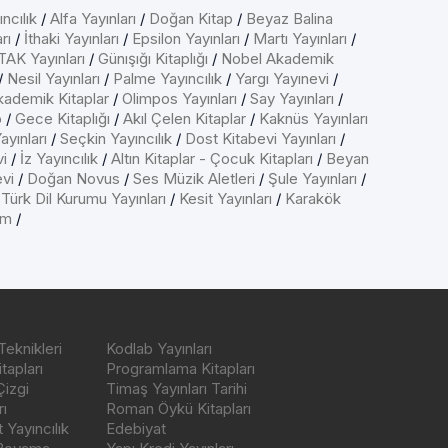
ncılık
/
Alfa Yayınları
/
Doğan Kitap
/
Beyaz Balina
rı
/
İthaki Yayınları
/
Epsilon Yayınları
/
Martı Yayınları
/
AK Yayınları
/
Günışığı Kitaplığı
/
Nobel Akademik
/
Nesil Yayınları
/
Palme Yayıncılık
/
Yargı Yayınevi
/
kademik Kitaplar
/
Olimpos Yayınları
/
Say Yayınları
/
p
/
Gece Kitaplığı
/
Akıl Çelen Kitaplar
/
Kaknüs Yayınları
ayınları
/
Seçkin Yayıncılık
/
Dost Kitabevi Yayınları
/
vi
/
İz Yayıncılık
/
Altın Kitaplar - Çocuk Kitapları
/
Beyan
evi
/
Doğan Novus
/
Ses Müzik Aletleri
/
Şule Yayınları
/
/
Türk Dil Kurumu Yayınları
/
Kesit Yayınları
/
Karakök
ım
/
Teknikleri
Kodlab Yayınları
tapları
Programlama Kitapları
Çizgi
Timaş Yayınları Tarihi
ı
Roman Öykü Kitapları
Yayıncılık
Edebiyat