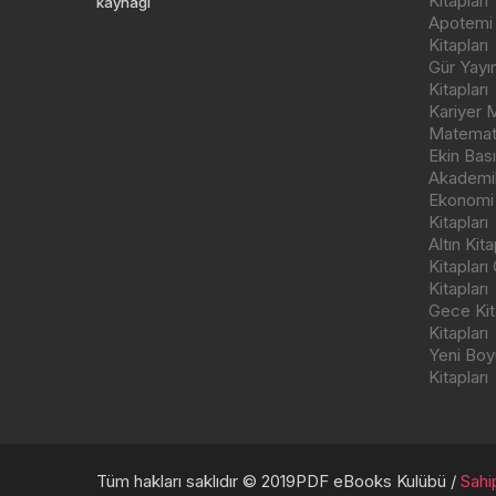
Kitapları
kaynağı
Apotemi Y
Kitapları
Gür Yayı
Kitapları
Kariyer M
Matemati
Ekin Bas
Akademik
Ekonomi
Kitapları
Altın Kit
Kitapları
Kitapları
Gece Kita
Kitapları
Yeni Boyu
Kitapları
Tüm hakları saklıdır © 2019PDF eBooks Kulübü /
Sahip