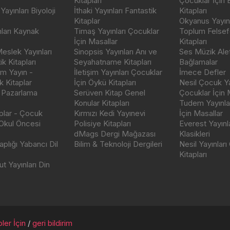
Kitapları
Çocuklar İçin
ayınları Biyoloji
İthaki Yayınları Fantastik
Kitapları
Kitaplar
Okyanus Yayınc
nları Kaynak
Timaş Yayınları Çocuklar
Toplum Felsef
İçin Masallar
Kitapları
eslek Yayınları
Sinopsis Yayınları Anı ve
Ses Müzik Alet
k Kitapları
Seyahatname Kitapları
Bağlamalar
ım Yayın -
İletişim Yayınları Çocuklar
İmece Defler
 Kitaplar
İçin Öykü Kitapları
Nesil Çocuk Ya
 Pazarlama
Serüven Kitap Genel
Çocuklar İçin 
Konular Kitapları
Tudem Yayınla
aplar - Çocuk
Kırmızı Kedi Yayınevi
İçin Masallar
 Okul Öncesi
Polisiye Kitapları
Everest Yayınl
dMags Dergi Mağazası
Klasikleri
plığı Yabancı Dil
Bilim & Teknoloji Dergileri
Nesil Yayınları
Kitapları
t Yayınları Din
ler İçin
/
geri bildirim