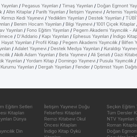
 Yayınları
/
Pegasus Yayınları
/
Timaş Yayınları
/
Doğan Egmont Yayı
k
/
Altın Kitaplar
/
Parıltı Yayınları
/
İletişim Yayınevi
/
Artemis Yayınla
/
Kırmızı Kedi Yayınevi
/
Yediiklim Yayınları
/
Destek Yayınları
/
TÜBİT
nları
/
Benim Hocam Yayınları
/
Bilgi Yayınevi
/
1001 Çiçek Kitaplar
av Yayınları
/
Fono Eğitim Yayınları
/
Pegem Akademi Yayıncılık - A
İmece
/
D'Addario
/
Kapı Yayınları
/
Ephesus Yayınları
/
İndigo Kita
/
Hayat Yayınları
/
Profil Kitap
/
Pegem Akademi Yayıncılık
/
Bilfen Y
ınları
/
Adalet Yayınevi
/
Destek Medya Yayınları
/
Kuraldışı Yayıne
cılık
/
Akıllı Adam Yayınları
/
Beta Yayınevi
/
Ali Şeriati
/
Gazi Kitab
ik Yayınları
/
Yordam Kitap
/
Domingo Yayınevi
/
Pusula Yayıncılık
 Kurumu Yayınları
/
Dergah Yayınları
/
Fender
/
Optimist Yayın Dağıt
m Eğitim Setleri
İletişim Yayınevi Doğu
Seçkin Eğitim 
si Kitapları
Felsefesi Kitapları
Tüm Dersler Ki
ayınları Dünya
Remzi Kitabevi Okul
NTV Yayınları 
Öncesi Kitapları
Roman Kitaplar
ıncılık Din
İndigo Kitap Öykü
Doğan Egmont 