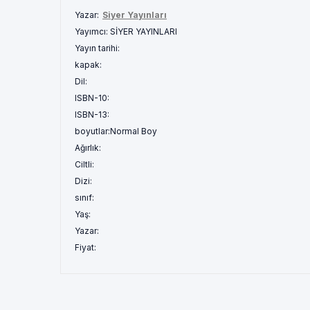
Yazar:
Siyer Yayınları
Yayımcı:
SİYER YAYINLARI
Yayın tarihi:
kapak:
Dil:
ISBN-10:
ISBN-13:
boyutlar:
Normal Boy
Ağırlık:
Ciltli:
Dizi:
sınıf:
Yaş:
Yazar:
Fiyat: