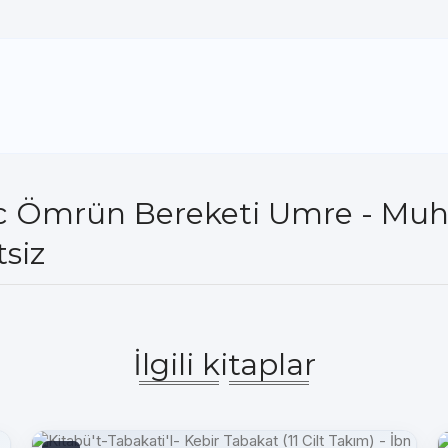
Hac Ömrün Bereketi Umre - M
siz
İlgili kitaplar