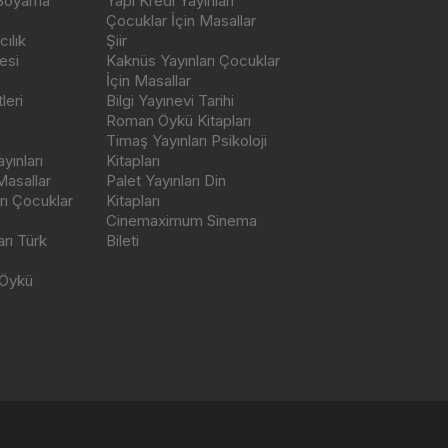
 Boyama
Yapı Kredi Yayınları
Çocuklar İçin Masallar
ılık
Şiir
esi
Kaknüs Yayınları Çocuklar
İçin Masallar
leri
Bilgi Yayınevi Tarihi
Roman Öykü Kitapları
Timaş Yayınları Psikoloji
yınları
Kitapları
Masallar
Palet Yayınları Din
rı Çocuklar
Kitapları
Cinemaximum Sinema
arı Türk
Bileti
 Öykü