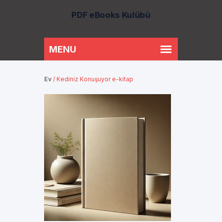
PDF eBooks Kulübü
Ev
/
Kediniz Konuşuyor e-kitap