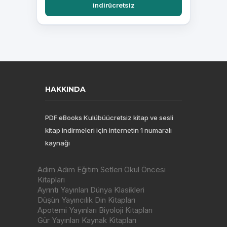
indirücretsiz
HAKKINDA
PDF eBooks Kulübüücretsiz kitap ve sesli
kitap indirmeleri için internetin 1 numaralı
kaynağı
Adım Adım Eğitim Setleri Okul Öncesi
Kitapları
Ayrıntı Yayınları Dünya Klasikleri
Düşün Yayıncılık Din Kitapları
Apotemi Yayınları Biyoloji Kitapları
Gür Yayınları Kaynak Kitapları