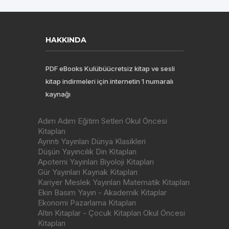
HAKKINDA
PDF eBooks Kulübüücretsiz kitap ve sesli
kitap indirmeleri için internetin 1 numaralı
kaynağı
Adım Adım Eğitim Setleri Okul Öncesi
Kitapları
Ayrıntı Yayınları Dünya Klasikleri
Düşün Yayıncılık Din Kitapları
Apotemi Yayınları Biyoloji Kitapları
Gür Yayınları Kaynak Kitapları
Kariyer Meslek Yayınları Matematik Kitapları
Ekin Basım Yayın - Akademik Kitaplar
Ekonomi Pazarlama Kitapları
Altın Kitaplar - Çocuk Kitapları Okul Öncesi
Kitapları