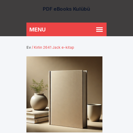
PDF eBooks Kulübü
Ev
/
Kirlin 2641 Jack e-kitap