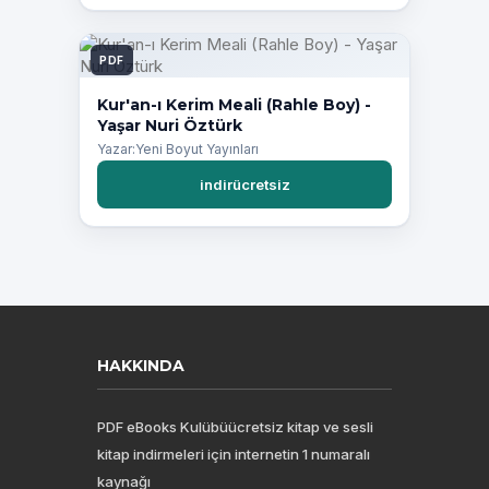
PDF
Kur'an-ı Kerim Meali (Rahle Boy) -
Yaşar Nuri Öztürk
Yazar:Yeni Boyut Yayınları
indirücretsiz
HAKKINDA
PDF eBooks Kulübüücretsiz kitap ve sesli
kitap indirmeleri için internetin 1 numaralı
kaynağı