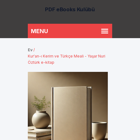
PDF eBooks Kulübü
Ev
/
Kur'an-ı Kerim ve Türkçe Meali - Yaşar Nuri
Öztürk e-kitap