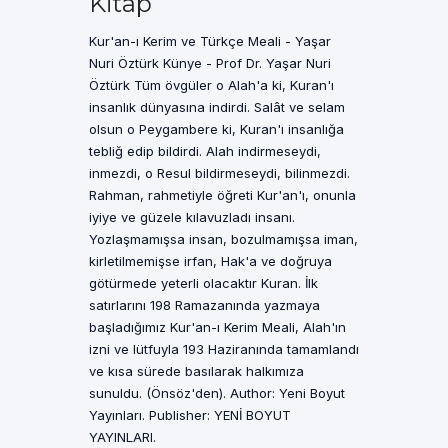
Kitap
Kur'an-ı Kerim ve Türkçe Meali - Yaşar
Nuri Öztürk Künye - Prof Dr. Yaşar Nuri
Öztürk Tüm övgüler o Alah'a ki, Kuran'ı
insanlık dünyasına indirdi. Salât ve selam
olsun o Peygambere ki, Kuran'ı insanlığa
tebliğ edip bildirdi. Alah indirmeseydi,
inmezdi, o Resul bildirmeseydi, bilinmezdi.
Rahman, rahmetiyle öğreti Kur'an'ı, onunla
iyiye ve güzele kılavuzladı insanı.
Yozlaşmamışsa insan, bozulmamışsa iman,
kirletilmemişse irfan, Hak'a ve doğruya
götürmede yeterli olacaktır Kuran. İlk
satırlarını 198 Ramazanında yazmaya
başladığımız Kur'an-ı Kerim Meali, Alah'ın
izni ve lütfuyla 193 Haziranında tamamlandı
ve kısa sürede basılarak halkımıza
sunuldu. (Önsöz'den). Author: Yeni Boyut
Yayınları. Publisher: YENİ BOYUT
YAYINLARI.