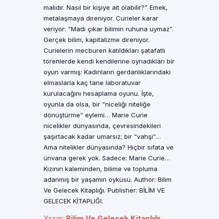
malıdır. Nasıl bir kişiye ait olabilir?” Emek,
metalaşmaya direniyor. Curieler karar
veriyor: “Madi çıkar bilimin ruhuna uymaz”.
Gerçek bilim, kapitalizme direniyor.
Curielerin mecburen katıldıkları şatafatlı
törenlerde kendi kendilerine oynadıkları bir
oyun varmış: Kadınların gerdanlıklarındaki
elmaslarla kaç tane laboratuvar
kurulacağını hesaplama oyunu. İşte,
oyunla da olsa, bir “niceliği niteliğe
dönüştürme” eylemi… Marie Curie
nicelikler dünyasında, çevresindekileri
şaşırtacak kadar umarsız; bir “vahşi”…
Ama nitelikler dünyasında? Hiçbir sıfata ve
ünvana gerek yok. Sadece: Marie Curie…
Kızının kaleminden, bilime ve topluma
adanmış bir yaşamın öyküsü. Author: Bilim
Ve Gelecek Kitaplığı. Publisher: BİLİM VE
GELECEK KİTAPLIĞI.
Yazar
:
Bilim Ve Gelecek Kitaplığı