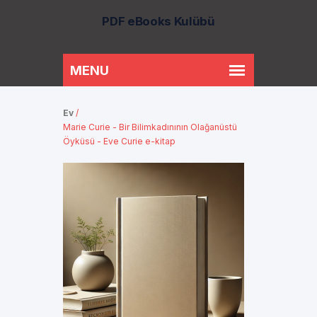
PDF eBooks Kulübü
Ev
/
Marie Curie - Bir Bilimkadınının Olağanüstü
Öyküsü - Eve Curie e-kitap