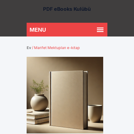
PDF eBooks Kulübü
Ev
/
Marifet Mektupları e-kitap