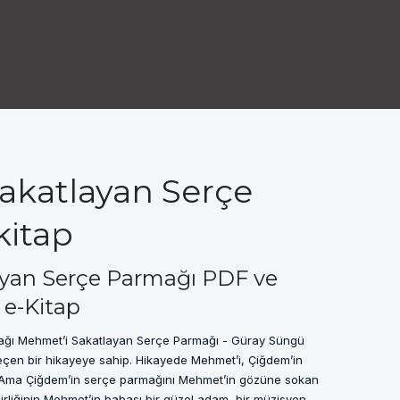
akatlayan Serçe
kitap
yan Serçe Parmağı PDF ve
 e-Kitap
ağı Mehmet’i Sakatlayan Serçe Parmağı - Güray Süngü
geçen bir hikayeye sahip. Hikayede Mehmet’i, Çiğdem’in
r. Ama Çiğdem’in serçe parmağını Mehmet’in gözüne sokan
şairliğinin Mehmet’in babası bir güzel adam, bir müzisyen,