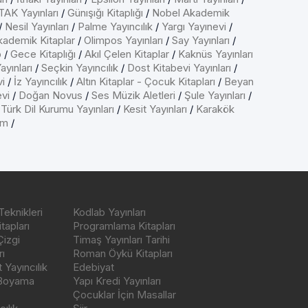
AK Yayınları
/
Günışığı Kitaplığı
/
Nobel Akademik
/
Nesil Yayınları
/
Palme Yayıncılık
/
Yargı Yayınevi
/
kademik Kitaplar
/
Olimpos Yayınları
/
Say Yayınları
/
p
/
Gece Kitaplığı
/
Akıl Çelen Kitaplar
/
Kaknüs Yayınları
ayınları
/
Seçkin Yayıncılık
/
Dost Kitabevi Yayınları
/
vi
/
İz Yayıncılık
/
Altın Kitaplar - Çocuk Kitapları
/
Beyan
evi
/
Doğan Novus
/
Ses Müzik Aletleri
/
Şule Yayınları
/
/
Türk Dil Kurumu Yayınları
/
Kesit Yayınları
/
Karakök
ım
/
Teknikleri
Kodlab Yayınları
tapları
Programlama Kitapları
Çizgi
Timaş Yayınları Tarihi
ı
Roman Öykü Kitapları
Yayıncılık
Edebiyat
 Boyama
Yapı Kredi Yayınları
Çocuklar İçin Masallar