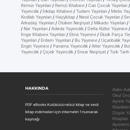
Kırmızı Yayınları
/
Remzi Kitabevi
/
Can Çocuk Yayınları
Yayıncılık
/
İnkılap Kitabevi
/
Tudem Yayınları
/
Metis Yayı
Kodlab Yayınları
/
Hayykitap
/
Nesil Çocuk Yayınları
/
Sın
Arkadaş Yayınları
/
Ötüken Neşriyat
/
Mikado Yayınları
/
/
Nar Yayınları
/
Adeda Yayıncılık
/
Delta Kültür Yayınevi
İmge Kitabevi Yayınları
/
Elma Yayınevi
/
Eksik Parça Yay
Yayınları
/
Erdem Yayınları
/
Bu Yayınevi
/
Uçanbalık Yayın
Engin Yayınevi
/
Panama Yayıncılık
/
Alter Yayıncılık
/
But
Yayıncılık
/
Çiçek Yayıncılık
/
Ensar Neşriyat
/
Türk Tarih
HAKKINDA
Adım Adı
Okul Önce
Ayrıntı Y
PDF eBooks Kulübüücretsiz kitap ve sesli
Klasikleri
kitap indirmeleri için internetin 1 numaralı
Düşün Yay
Kitapları
kaynağı
Apotemi Y