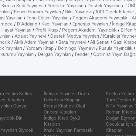
/
Kırmızı Kedi Yayınevi
/
Yediiklim Yayınları
/
Destek Yayınları
/
TÜBİT
nları
/
Benim Hocam Yayınları
/
Bilgi Yayınevi
/
1001 Çiçek Kitaplar
av Yayınları
/
Fono Eğitim Yayınları
/
Pegem Akademi Yayıncılık - A
İmece
/
D'Addario
/
Kapı Yayınları
/
Ephesus Yayınları
/
İndigo Kita
/
Hayat Yayınları
/
Profil Kitap
/
Pegem Akademi Yayıncılık
/
Bilfen Y
ınları
/
Adalet Yayınevi
/
Destek Medya Yayınları
/
Kuraldışı Yayıne
cılık
/
Akıllı Adam Yayınları
/
Beta Yayınevi
/
Ali Şeriati
/
Gazi Kitab
ik Yayınları
/
Yordam Kitap
/
Domingo Yayınevi
/
Pusula Yayıncılık
 Kurumu Yayınları
/
Dergah Yayınları
/
Fender
/
Optimist Yayın Dağıt
m Eğitim Setleri
İletişim Yayınevi Doğu
Seçkin Eğitim 
si Kitapları
Felsefesi Kitapları
Tüm Dersler Ki
ayınları Dünya
Remzi Kitabevi Okul
NTV Yayınları 
Öncesi Kitapları
Roman Kitaplar
ıncılık Din
İndigo Kitap Öykü
Doğan Egmont 
Kitapları
Çocuklar İçin
ayınları Biyoloji
İthaki Yayınları Fantastik
Kitapları