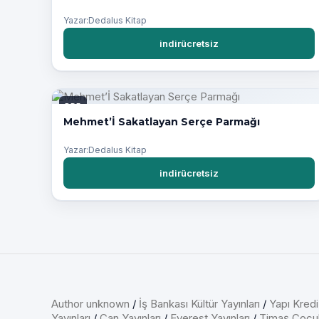
Yazar:Dedalus Kitap
indirücretsiz
PDF
Mehmet’İ Sakatlayan Serçe Parmağı
Yazar:Dedalus Kitap
indirücretsiz
Author unknown
/
İş Bankası Kültür Yayınları
/
Yapı Kredi
Yayınları
/
Can Yayınları
/
Everest Yayınları
/
Timaş Çocu