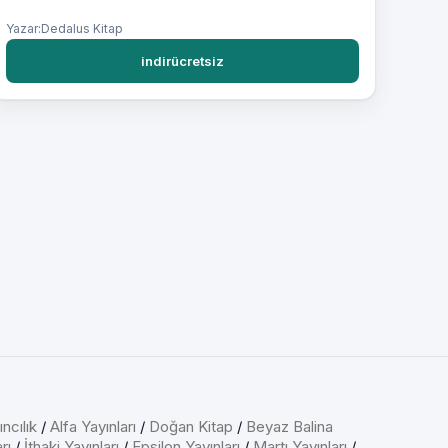
Yazar:Dedalus Kitap
indirücretsiz
ncılık
/
Alfa Yayınları
/
Doğan Kitap
/
Beyaz Balina
rı
/
İthaki Yayınları
/
Epsilon Yayınları
/
Martı Yayınları
/