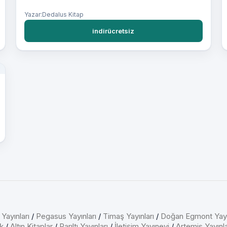
Yazar:Dedalus Kitap
indirücretsiz
 Yayınları
/
Pegasus Yayınları
/
Timaş Yayınları
/
Doğan Egmont Yayı
k
/
Altın Kitaplar
/
Parıltı Yayınları
/
İletişim Yayınevi
/
Artemis Yayınla