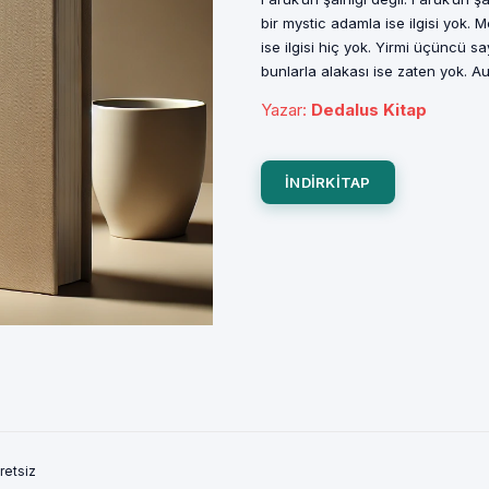
bir mystic adamla ise ilgisi yok
ise ilgisi hiç yok. Yirmi üçüncü
bunlarla alakası ise zaten yok. A
Yazar
:
Dedalus Kitap
INDIRKITAP
retsiz