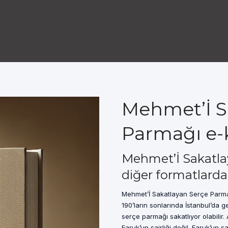
Mehmet’İ S
Parmağı e-
Mehmet’İ Sakatla
diğer formatlarda
Mehmet’İ Sakatlayan Serçe Parm
190’ların sonlarında İstanbul’da 
serçe parmağı sakatlıyor olabili
Faruk’un şairliği değil. Faruk’un 