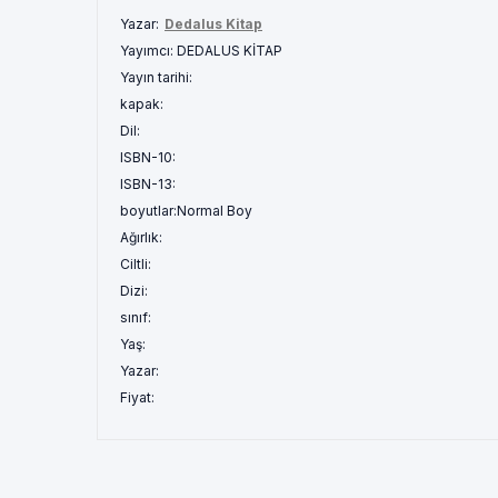
Yazar:
Dedalus Kitap
Yayımcı:
DEDALUS KİTAP
Yayın tarihi:
kapak:
Dil:
ISBN-10:
ISBN-13:
boyutlar:
Normal Boy
Ağırlık:
Ciltli:
Dizi:
sınıf:
Yaş:
Yazar:
Fiyat: