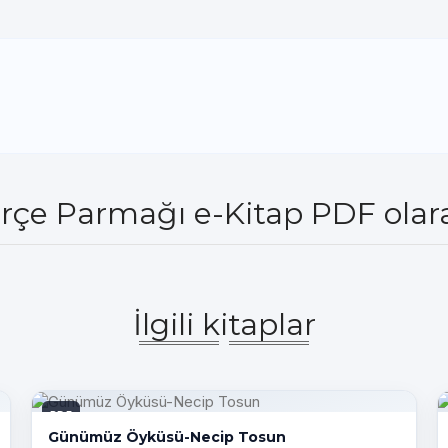
rçe Parmağı e-Kitap PDF olara
İlgili kitaplar
PDF
Günümüz Öyküsü-Necip Tosun