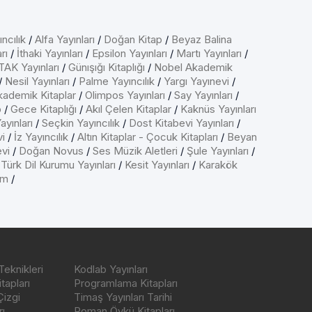
ncılık
/
Alfa Yayınları
/
Doğan Kitap
/
Beyaz Balina
rı
/
İthaki Yayınları
/
Epsilon Yayınları
/
Martı Yayınları
/
AK Yayınları
/
Günışığı Kitaplığı
/
Nobel Akademik
/
Nesil Yayınları
/
Palme Yayıncılık
/
Yargı Yayınevi
/
kademik Kitaplar
/
Olimpos Yayınları
/
Say Yayınları
/
p
/
Gece Kitaplığı
/
Akıl Çelen Kitaplar
/
Kaknüs Yayınları
ayınları
/
Seçkin Yayıncılık
/
Dost Kitabevi Yayınları
/
vi
/
İz Yayıncılık
/
Altın Kitaplar - Çocuk Kitapları
/
Beyan
evi
/
Doğan Novus
/
Ses Müzik Aletleri
/
Şule Yayınları
/
/
Türk Dil Kurumu Yayınları
/
Kesit Yayınları
/
Karakök
ım
/
Teknikleri
Kodlab Yayınları
tapları
Programlama Kitapları
Çizgi
Timaş Yayınları Tarihi
ı
Roman Öykü Kitapları