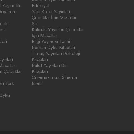
Yayıncılık
Edebiyat
 Boyama
Yapı Kredi Yayınları
Çocuklar İçin Masallar
ılık
Şiir
esi
Kaknüs Yayınları Çocuklar
İçin Masallar
leri
Bilgi Yayınevi Tarihi
Roman Öykü Kitapları
Timaş Yayınları Psikoloji
yınları
Kitapları
Masallar
Palet Yayınları Din
rı Çocuklar
Kitapları
Cinemaximum Sinema
arı Türk
Bileti
 Öykü