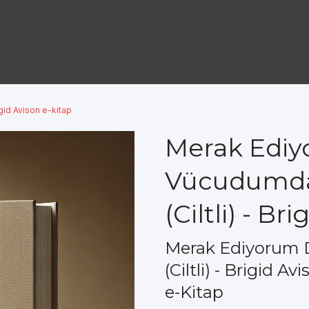
gid Avison e-kitap
Merak Edi
Vücudumda
(Ciltli) - Br
Merak Ediyorum 
(Ciltli) - Brigid 
e-Kitap