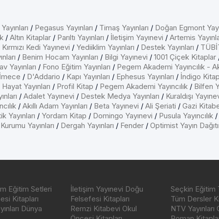
 Yayınları
/
Pegasus Yayınları
/
Timaş Yayınları
/
Doğan Egmont Yayı
k
/
Altın Kitaplar
/
Parıltı Yayınları
/
İletişim Yayınevi
/
Artemis Yayınla
/
Kırmızı Kedi Yayınevi
/
Yediiklim Yayınları
/
Destek Yayınları
/
TÜBİT
nları
/
Benim Hocam Yayınları
/
Bilgi Yayınevi
/
1001 Çiçek Kitaplar
av Yayınları
/
Fono Eğitim Yayınları
/
Pegem Akademi Yayıncılık - A
İmece
/
D'Addario
/
Kapı Yayınları
/
Ephesus Yayınları
/
İndigo Kita
/
Hayat Yayınları
/
Profil Kitap
/
Pegem Akademi Yayıncılık
/
Bilfen Y
ınları
/
Adalet Yayınevi
/
Destek Medya Yayınları
/
Kuraldışı Yayıne
cılık
/
Akıllı Adam Yayınları
/
Beta Yayınevi
/
Ali Şeriati
/
Gazi Kitab
ik Yayınları
/
Yordam Kitap
/
Domingo Yayınevi
/
Pusula Yayıncılık
 Kurumu Yayınları
/
Dergah Yayınları
/
Fender
/
Optimist Yayın Dağıt
m Eğitim Setleri
İletişim Yayınevi Doğu
Seçkin Eğitim 
si Kitapları
Felsefesi Kitapları
Tüm Dersler Ki
ayınları Dünya
Remzi Kitabevi Okul
NTV Yayınları 
Öncesi Kitapları
Roman Kitaplar