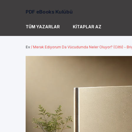
PDF eBooks Kulübü
TÜM YAZARLAR
KITAPLAR AZ
Ev
/
Merak Ediyorum Da Vücudumda Neler Oluyor? (Ciltli) - Bri