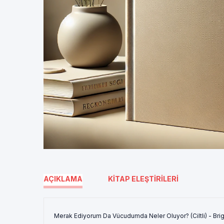
AÇIKLAMA
KITAP ELEŞTIRILERI
Merak Ediyorum Da Vücudumda Neler Oluyor? (Ciltli) - Brig