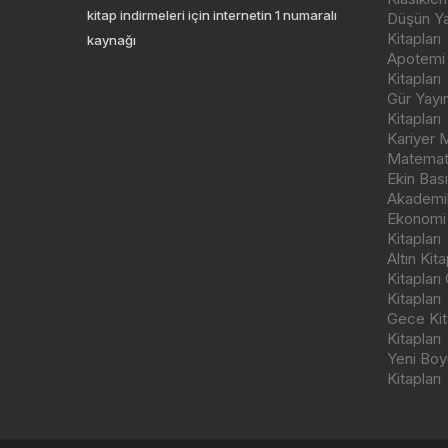
kitap indirmeleri için internetin 1 numaralı
Düşün Yay
Kitapları
kaynağı
Apotemi Y
Kitapları
Gür Yayı
Kitapları
Kariyer M
Matemati
Ekin Bas
Akademik
Ekonomi
Kitapları
Altın Kit
Kitapları
Kitapları
Gece Kita
Kitapları
Yeni Boyu
Kitapları