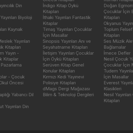
ıncılık Din
İndigo Kitap Öykü
Doğan Egmont 
Kitapları
Çocuklar İçin
ayınları Biyoloji
İthaki Yayınları Fantastik
Kitapları
Kitaplar
Okyanus Yayınc
nları Kaynak
Timaş Yayınları Çocuklar
Toplum Felsef
İçin Masallar
Kitapları
eslek Yayınları
Sinopsis Yayınları Anı ve
Ses Müzik Alet
k Kitapları
Seyahatname Kitapları
Bağlamalar
ım Yayın -
İletişim Yayınları Çocuklar
İmece Defler
 Kitaplar
İçin Öykü Kitapları
Nesil Çocuk Ya
 Pazarlama
Serüven Kitap Genel
Çocuklar İçin 
Konular Kitapları
Tudem Yayınla
aplar - Çocuk
Kırmızı Kedi Yayınevi
İçin Masallar
 Okul Öncesi
Polisiye Kitapları
Everest Yayınl
dMags Dergi Mağazası
Klasikleri
plığı Yabancı Dil
Bilim & Teknoloji Dergileri
Nesil Yayınları
Kitapları
t Yayınları Din