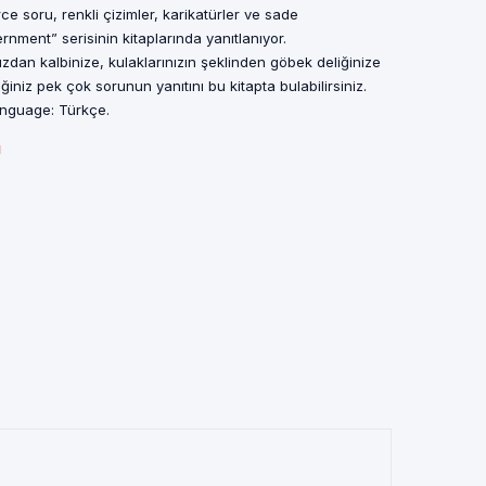
e soru, renkli çizimler, karikatürler ve sade
nment” serisinin kitaplarında yanıtlanıyor.
ızdan kalbinize, kulaklarınızın şeklinden göbek deliğinize
ğiniz pek çok sorunun yanıtını bu kitapta bulabilirsiniz.
anguage: Türkçe.
ı