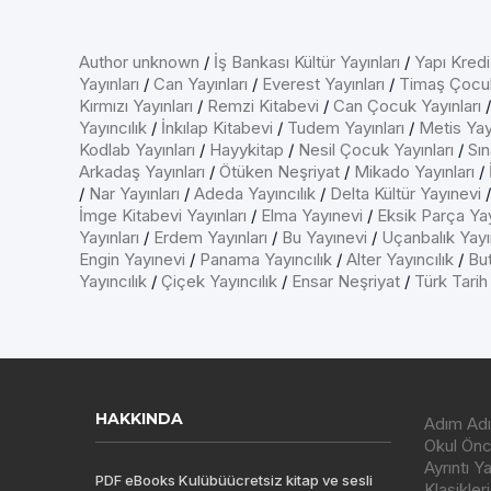
Author unknown
/
İş Bankası Kültür Yayınları
/
Yapı Kredi
Yayınları
/
Can Yayınları
/
Everest Yayınları
/
Timaş Çocu
Kırmızı Yayınları
/
Remzi Kitabevi
/
Can Çocuk Yayınları
Yayıncılık
/
İnkılap Kitabevi
/
Tudem Yayınları
/
Metis Yayı
Kodlab Yayınları
/
Hayykitap
/
Nesil Çocuk Yayınları
/
Sın
Arkadaş Yayınları
/
Ötüken Neşriyat
/
Mikado Yayınları
/
/
Nar Yayınları
/
Adeda Yayıncılık
/
Delta Kültür Yayınevi
İmge Kitabevi Yayınları
/
Elma Yayınevi
/
Eksik Parça Yay
Yayınları
/
Erdem Yayınları
/
Bu Yayınevi
/
Uçanbalık Yayın
Engin Yayınevi
/
Panama Yayıncılık
/
Alter Yayıncılık
/
But
Yayıncılık
/
Çiçek Yayıncılık
/
Ensar Neşriyat
/
Türk Tarih
HAKKINDA
Adım Adı
Okul Önce
Ayrıntı Y
PDF eBooks Kulübüücretsiz kitap ve sesli
Klasikleri