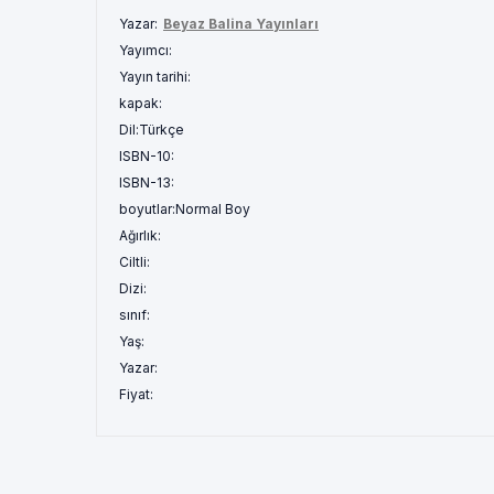
Yazar:
Beyaz Balina Yayınları
Yayımcı:
Yayın tarihi:
kapak:
Dil:
Türkçe
ISBN-10:
ISBN-13:
boyutlar:
Normal Boy
Ağırlık:
Ciltli:
Dizi:
sınıf:
Yaş:
Yazar:
Fiyat: