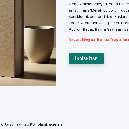
Genç zihinleri meşgul eden binlerc
anlatımlarla“Merak Ediyorum gover
Kemiklerinizden derinize, kasların
kadar vücudunuzla ilgili merak eti
Author: Beyaz Balina Yayınları. L
Yazar
:
Beyaz Balina Yayınlar
INDIRKITAP
id Avison e-Kitap PDF olarak ücretsiz