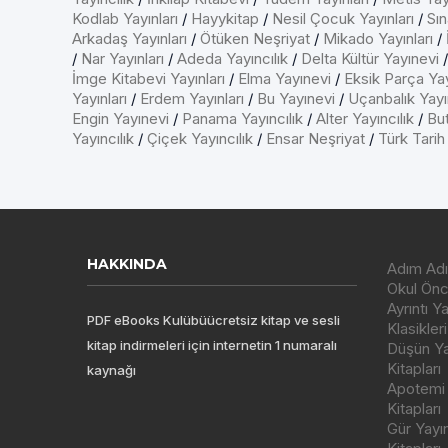
Kodlab Yayınları
/
Hayykitap
/
Nesil Çocuk Yayınları
/
Sın
Arkadaş Yayınları
/
Ötüken Neşriyat
/
Mikado Yayınları
/
/
Nar Yayınları
/
Adeda Yayıncılık
/
Delta Kültür Yayınevi
İmge Kitabevi Yayınları
/
Elma Yayınevi
/
Eksik Parça Yay
Yayınları
/
Erdem Yayınları
/
Bu Yayınevi
/
Uçanbalık Yayın
Engin Yayınevi
/
Panama Yayıncılık
/
Alter Yayıncılık
/
But
Yayıncılık
/
Çiçek Yayıncılık
/
Ensar Neşriyat
/
Türk Tarih
HAKKINDA
Adım Adı
Okul Önce
Ayrıntı Y
PDF eBooks Kulübüücretsiz kitap ve sesli
Klasikleri
kitap indirmeleri için internetin 1 numaralı
Düşün Yay
Kitapları
kaynağı
Apotemi Y
Kitapları
Gür Yayı