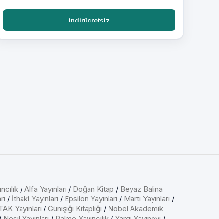
indirücretsiz
ncılık
/
Alfa Yayınları
/
Doğan Kitap
/
Beyaz Balina
rı
/
İthaki Yayınları
/
Epsilon Yayınları
/
Martı Yayınları
/
AK Yayınları
/
Günışığı Kitaplığı
/
Nobel Akademik
/
Nesil Yayınları
/
Palme Yayıncılık
/
Yargı Yayınevi
/