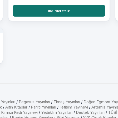
indirücretsiz
 Yayınları
/
Pegasus Yayınları
/
Timaş Yayınları
/
Doğan Egmont Yayı
k
/
Altın Kitaplar
/
Parıltı Yayınları
/
İletişim Yayınevi
/
Artemis Yayınla
/
Kırmızı Kedi Yayınevi
/
Yediiklim Yayınları
/
Destek Yayınları
/
TÜBİT
nları
/
Benim Hocam Yayınları
/
Bilgi Yayınevi
/
1001 Çiçek Kitaplar