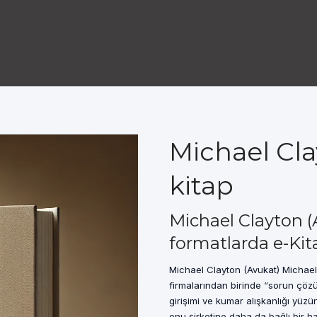
Michael Cla
kitap
Michael Clayton (
formatlarda e-Kit
Michael Clayton (Avukat) Michae
firmalarından birinde “sorun çözü
girişimi ve kumar alışkanlığı yü
onu şirketine daha da bağlı bir ha