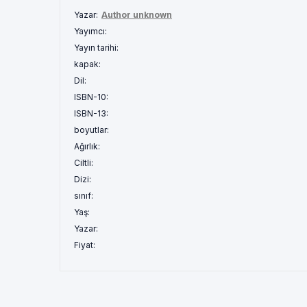
Yazar:
Author unknown
Yayımcı:
Yayın tarihi:
kapak:
Dil:
ISBN-10:
ISBN-13:
boyutlar:
Ağırlık:
Ciltli:
Dizi:
sınıf:
Yaş:
Yazar:
Fiyat: