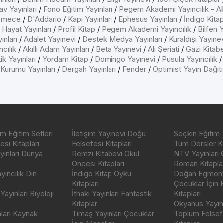
av Yayınları
/
Fono Eğitim Yayınları
/
Pegem Akademi Yayıncılık - A
İmece
/
D'Addario
/
Kapı Yayınları
/
Ephesus Yayınları
/
İndigo Kita
/
Hayat Yayınları
/
Profil Kitap
/
Pegem Akademi Yayıncılık
/
Bilfen Y
ınları
/
Adalet Yayınevi
/
Destek Medya Yayınları
/
Kuraldışı Yayıne
cılık
/
Akıllı Adam Yayınları
/
Beta Yayınevi
/
Ali Şeriati
/
Gazi Kitab
ik Yayınları
/
Yordam Kitap
/
Domingo Yayınevi
/
Pusula Yayıncılık
 Kurumu Yayınları
/
Dergah Yayınları
/
Fender
/
Optimist Yayın Dağıt
m Eğitim Setleri
İletişim Yayınevi Doğu
Seçkin Eğitim 
si Kitapları
Felsefesi Kitapları
Tüm Dersler Ki
ayınları Dünya
Remzi Kitabevi Okul
NTV Yayınları 
Öncesi Kitapları
Roman Kitaplar
ıncılık Din
İndigo Kitap Öykü
Doğan Egmont 
Kitapları
Çocuklar İçin
ayınları Biyoloji
İthaki Yayınları Fantastik
Kitapları
Kitaplar
Okyanus Yayınc
nları Kaynak
Timaş Yayınları Çocuklar
Toplum Felsef