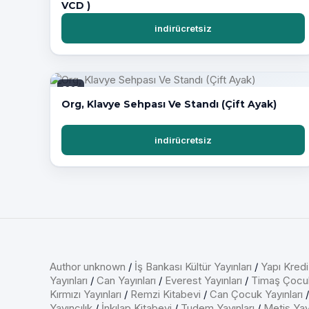
VCD )
indirücretsiz
PDF
Org, Klavye Sehpası Ve Standı (Çift Ayak)
indirücretsiz
Author unknown
/
İş Bankası Kültür Yayınları
/
Yapı Kredi
Yayınları
/
Can Yayınları
/
Everest Yayınları
/
Timaş Çocu
Kırmızı Yayınları
/
Remzi Kitabevi
/
Can Çocuk Yayınları
Yayıncılık
/
İnkılap Kitabevi
/
Tudem Yayınları
/
Metis Yayı