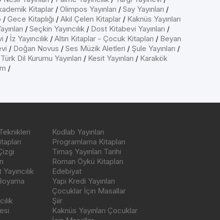
kademik Kitaplar
/
Olimpos Yayınları
/
Say Yayınları
/
p
/
Gece Kitaplığı
/
Akıl Çelen Kitaplar
/
Kaknüs Yayınları
ayınları
/
Seçkin Yayıncılık
/
Dost Kitabevi Yayınları
/
vi
/
İz Yayıncılık
/
Altın Kitaplar - Çocuk Kitapları
/
Beyan
evi
/
Doğan Novus
/
Ses Müzik Aletleri
/
Şule Yayınları
/
/
Türk Dil Kurumu Yayınları
/
Kesit Yayınları
/
Karakök
ım
/
Teknikleri
Kodlab Yayınları
tapları
Programlama Kitapları
Çizgi
Timaş Yayınları Tarihi
ı
Roman Öykü Kitapları
Yayıncılık
Edebiyat
 Boyama
Yapı Kredi Yayınları
Çocuklar İçin Masallar
ılık
Şiir
esi
Kaknüs Yayınları Çocuklar