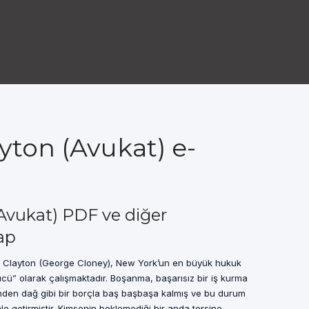
yton (Avukat) e-
Avukat) PDF ve diğer
ap
l Clayton (George Cloney), New York’un en büyük hukuk
cü” olarak çalışmaktadır. Boşanma, başarısız bir iş kurma
zünden dağ gibi bir borçla baş başbaşa kalmış ve bu durum
le getirmiştir. Kimsenin beklemediği bir anda tersine