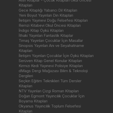
Altın Kitaplar - Çocuk Kitapları Okul Öncesi
Kitapları
Gece Kitaplığı Yabancı Dil Kitapları
Yeni Boyut Yayınları Din Kitapları
İletişim Yayınevi Doğu Felsefesi Kitapları
Remzi Kitabevi Okul Öncesi Kitapları
İndigo Kitap Öykü Kitapları
İthaki Yayınları Fantastik Kitaplar
Timaş Yayınları Çocuklar İçin Masallar
Sinopsis Yayınları Anı ve Seyahatname
Kitapları
İletişim Yayınları Çocuklar İçin Öykü Kitapları
Serüven Kitap Genel Konular Kitapları
Kırmızı Kedi Yayınevi Polisiye Kitapları
dMags Dergi Mağazası Bilim & Teknoloji
Dergileri
Seçkin Eğitim Teknikleri Tüm Dersler
Kitapları
NTV Yayınları Çizgi Roman Kitapları
Doğan Egmont Yayıncılık Çocuklar İçin
Boyama Kitapları
Okyanus Yayıncılık Toplum Felsefesi
Kitapları