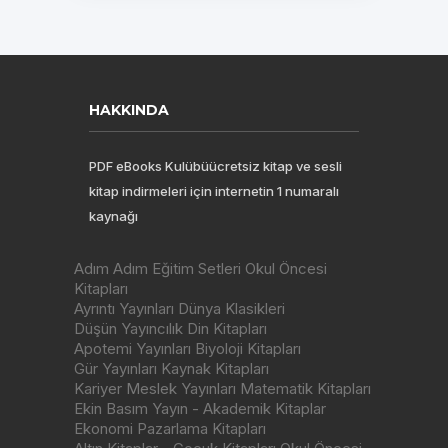
HAKKINDA
PDF eBooks Kulübüücretsiz kitap ve sesli
kitap indirmeleri için internetin 1 numaralı
kaynağı
Adım Adım Eğitim Setleri Okul Öncesi
Kitapları
Ayrıntı Yayınları Dünya Klasikleri
Düşün Yayıncılık Din Kitapları
Apotemi Yayınları Biyoloji Kitapları
Gür Yayınları Kaynak Kitapları
Kariyer Meslek Yayınları Matematik Kitapları
Ekin Basım Yayın - Akademik Kitaplar
Ekonomi Pazarlama Kitapları