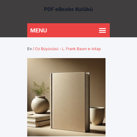
PDF eBooks Kulübü
Ev
/
Oz Büyücüsü - L. Frank Baum e-kitap