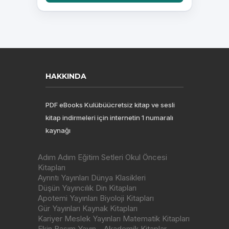
HAKKINDA
PDF eBooks Kulübüücretsiz kitap ve sesli
kitap indirmeleri için internetin 1 numaralı
kaynağı
Adım Adım Eğitim Setleri Okul Öncesi
Kitapları
Ayrıntı Yayınları Dünya Klasikleri
Düşün Yayıncılık Din Kitapları
Apotemi Yayınları Biyoloji Kitapları
Gür Yayınları Kaynak Kitapları
Kariyer Meslek Yayınları Matematik Kitapları
Ekin Basım Yayın - Akademik Kitaplar