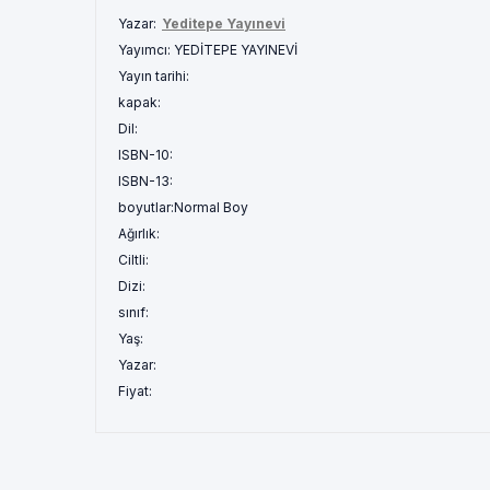
Yazar:
Yeditepe Yayınevi
Yayımcı:
YEDİTEPE YAYINEVİ
Yayın tarihi:
kapak:
Dil:
ISBN-10:
ISBN-13:
boyutlar:
Normal Boy
Ağırlık:
Ciltli:
Dizi:
sınıf:
Yaş:
Yazar:
Fiyat: