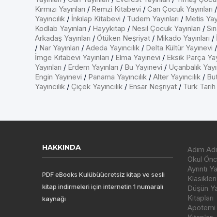
Kırmızı Yayınları
/
Remzi Kitabevi
/
Can Çocuk Yayınları
Yayıncılık
/
İnkılap Kitabevi
/
Tudem Yayınları
/
Metis Yayı
Kodlab Yayınları
/
Hayykitap
/
Nesil Çocuk Yayınları
/
Sın
Arkadaş Yayınları
/
Ötüken Neşriyat
/
Mikado Yayınları
/
/
Nar Yayınları
/
Adeda Yayıncılık
/
Delta Kültür Yayınevi
İmge Kitabevi Yayınları
/
Elma Yayınevi
/
Eksik Parça Yay
Yayınları
/
Erdem Yayınları
/
Bu Yayınevi
/
Uçanbalık Yayın
Engin Yayınevi
/
Panama Yayıncılık
/
Alter Yayıncılık
/
But
Yayıncılık
/
Çiçek Yayıncılık
/
Ensar Neşriyat
/
Türk Tarih
HAKKINDA
Adım Adı
Okul Önce
Ayrıntı Y
PDF eBooks Kulübüücretsiz kitap ve sesli
Klasikleri
kitap indirmeleri için internetin 1 numaralı
Düşün Yay
Kitapları
kaynağı
Apotemi Y