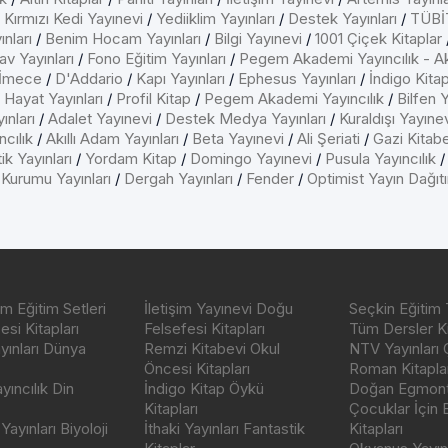
/
Kırmızı Kedi Yayınevi
/
Yediiklim Yayınları
/
Destek Yayınları
/
TÜBİT
nları
/
Benim Hocam Yayınları
/
Bilgi Yayınevi
/
1001 Çiçek Kitaplar
av Yayınları
/
Fono Eğitim Yayınları
/
Pegem Akademi Yayıncılık - A
İmece
/
D'Addario
/
Kapı Yayınları
/
Ephesus Yayınları
/
İndigo Kita
/
Hayat Yayınları
/
Profil Kitap
/
Pegem Akademi Yayıncılık
/
Bilfen Y
ınları
/
Adalet Yayınevi
/
Destek Medya Yayınları
/
Kuraldışı Yayıne
cılık
/
Akıllı Adam Yayınları
/
Beta Yayınevi
/
Ali Şeriati
/
Gazi Kitab
ik Yayınları
/
Yordam Kitap
/
Domingo Yayınevi
/
Pusula Yayıncılık
 Kurumu Yayınları
/
Dergah Yayınları
/
Fender
/
Optimist Yayın Dağıt
m Eğitim Setleri
İletişim Yayınevi Doğu
Seçkin Eğitim 
si Kitapları
Felsefesi Kitapları
Tüm Dersler Ki
ayınları Dünya
Remzi Kitabevi Okul
NTV Yayınları 
Öncesi Kitapları
Roman Kitaplar
ıncılık Din
İndigo Kitap Öykü
Doğan Egmont 
Kitapları
Çocuklar İçin
ayınları Biyoloji
İthaki Yayınları Fantastik
Kitapları