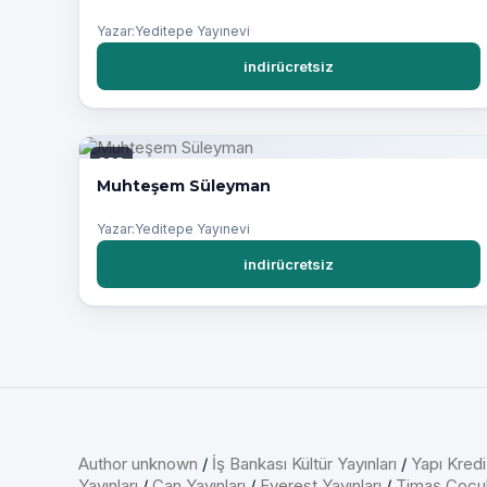
Yazar:Yeditepe Yayınevi
indirücretsiz
PDF
Muhteşem Süleyman
Yazar:Yeditepe Yayınevi
indirücretsiz
Author unknown
/
İş Bankası Kültür Yayınları
/
Yapı Kredi
Yayınları
/
Can Yayınları
/
Everest Yayınları
/
Timaş Çocu