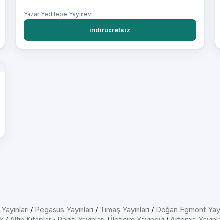
Yazar:Yeditepe Yayınevi
indirücretsiz
 Yayınları
/
Pegasus Yayınları
/
Timaş Yayınları
/
Doğan Egmont Yayı
k
/
Altın Kitaplar
/
Parıltı Yayınları
/
İletişim Yayınevi
/
Artemis Yayınla