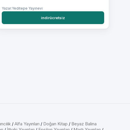
Yazar:Yeditepe Yayınevi
indirücretsiz
ncılık
/
Alfa Yayınları
/
Doğan Kitap
/
Beyaz Balina
rı
/
İthaki Yayınları
/
Epsilon Yayınları
/
Martı Yayınları
/