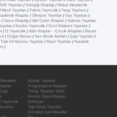
AK Yayınları
/
Günışığı Kitaplığı
/
Nobel Akademik
/
Nesil Yayınları
/
Palme Yayıncılık
/
Yargı Yayınevi
/
kademik Kitaplar
/
Olimpos Yayınları
/
Say Yayınları
/
p
/
Gece Kitaplığı
/
Akıl Çelen Kitaplar
/
Kaknüs Yayınları
ayınları
/
Seçkin Yayıncılık
/
Dost Kitabevi Yayınları
/
vi
/
İz Yayıncılık
/
Altın Kitaplar - Çocuk Kitapları
/
Beyan
evi
/
Doğan Novus
/
Ses Müzik Aletleri
/
Şule Yayınları
/
/
Türk Dil Kurumu Yayınları
/
Kesit Yayınları
/
Karakök
ım
/
Teknikleri
Kodlab Yayınları
tapları
Programlama Kitapları
Çizgi
Timaş Yayınları Tarihi
ı
Roman Öykü Kitapları
Yayıncılık
Edebiyat
 Boyama
Yapı Kredi Yayınları
Çocuklar İçin Masallar