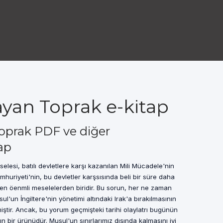
yan Toprak e-kitap
oprak PDF ve diğer
ap
esi, batılı devletlere karşı kazanılan Mili Mücadele'nin
huriyeti'nin, bu devletler karşsısında beli bir süre daha
n öenmli meselelerden biridir. Bu sorun, her ne zaman
'un İngiltere'nin yönetimi altındaki Irak'a bırakılmasının
miştir. Ancak, bu yorum geçmişteki tarihi olaylatrı bugünün
 bir ürünüdür. Musul'un sınırlarımız dışında kalmasını iyi