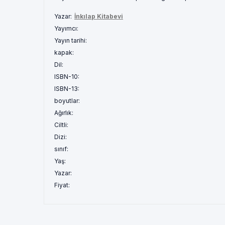
Yazar:
İnkılap Kitabevi
Yayımcı:
Yayın tarihi:
kapak:
Dil:
ISBN-10:
ISBN-13:
boyutlar:
Ağırlık:
Ciltli:
Dizi:
sınıf:
Yaş:
Yazar:
Fiyat: