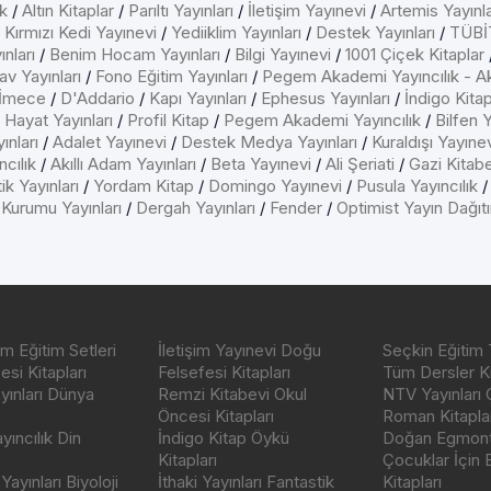
k
/
Altın Kitaplar
/
Parıltı Yayınları
/
İletişim Yayınevi
/
Artemis Yayınla
/
Kırmızı Kedi Yayınevi
/
Yediiklim Yayınları
/
Destek Yayınları
/
TÜBİT
nları
/
Benim Hocam Yayınları
/
Bilgi Yayınevi
/
1001 Çiçek Kitaplar
av Yayınları
/
Fono Eğitim Yayınları
/
Pegem Akademi Yayıncılık - A
İmece
/
D'Addario
/
Kapı Yayınları
/
Ephesus Yayınları
/
İndigo Kita
/
Hayat Yayınları
/
Profil Kitap
/
Pegem Akademi Yayıncılık
/
Bilfen Y
ınları
/
Adalet Yayınevi
/
Destek Medya Yayınları
/
Kuraldışı Yayıne
cılık
/
Akıllı Adam Yayınları
/
Beta Yayınevi
/
Ali Şeriati
/
Gazi Kitab
ik Yayınları
/
Yordam Kitap
/
Domingo Yayınevi
/
Pusula Yayıncılık
 Kurumu Yayınları
/
Dergah Yayınları
/
Fender
/
Optimist Yayın Dağıt
m Eğitim Setleri
İletişim Yayınevi Doğu
Seçkin Eğitim 
si Kitapları
Felsefesi Kitapları
Tüm Dersler Ki
ayınları Dünya
Remzi Kitabevi Okul
NTV Yayınları 
Öncesi Kitapları
Roman Kitaplar
ıncılık Din
İndigo Kitap Öykü
Doğan Egmont 
Kitapları
Çocuklar İçin
ayınları Biyoloji
İthaki Yayınları Fantastik
Kitapları