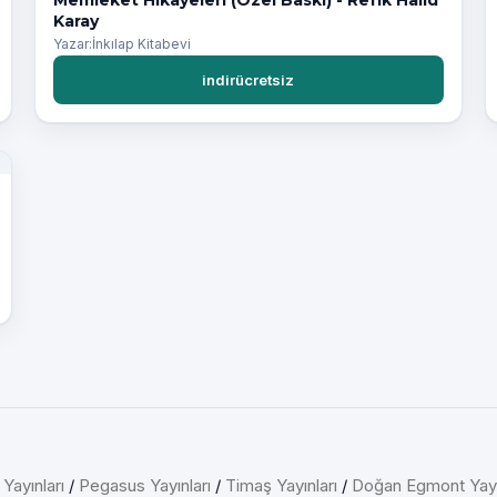
Karay
Yazar:İnkılap Kitabevi
indirücretsiz
 Yayınları
/
Pegasus Yayınları
/
Timaş Yayınları
/
Doğan Egmont Yayı