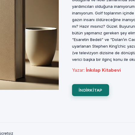
yardımcıları olduğuna inanıyoru
inanıyorum. Golf toplarının içinde
gazın insanı öldüreceğine inanı
mı? Hazır mısınız? Güzel. Buyurun 
bütün yapmanız gereken şey elimi
“Esaretin Bedeli” ve “Dolan’ın Ca
uyarlanan Stephen King’chic yazar
(ve televizyon dizisine de dönüş
verici başka bir ilginç konu ile ok
Yazar
:
İnkılap Kitabevi
INDIRKITAP
ücretsiz