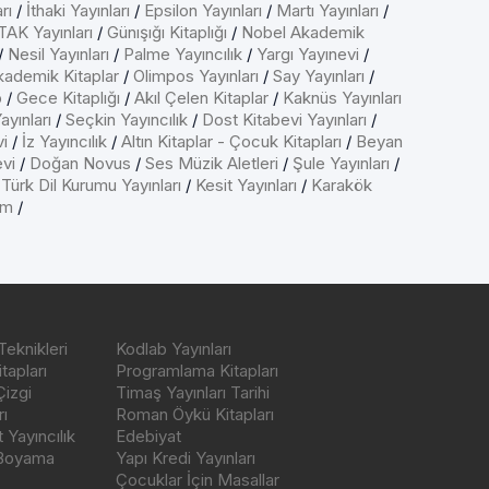
rı
/
İthaki Yayınları
/
Epsilon Yayınları
/
Martı Yayınları
/
AK Yayınları
/
Günışığı Kitaplığı
/
Nobel Akademik
/
Nesil Yayınları
/
Palme Yayıncılık
/
Yargı Yayınevi
/
kademik Kitaplar
/
Olimpos Yayınları
/
Say Yayınları
/
p
/
Gece Kitaplığı
/
Akıl Çelen Kitaplar
/
Kaknüs Yayınları
ayınları
/
Seçkin Yayıncılık
/
Dost Kitabevi Yayınları
/
vi
/
İz Yayıncılık
/
Altın Kitaplar - Çocuk Kitapları
/
Beyan
evi
/
Doğan Novus
/
Ses Müzik Aletleri
/
Şule Yayınları
/
/
Türk Dil Kurumu Yayınları
/
Kesit Yayınları
/
Karakök
ım
/
Teknikleri
Kodlab Yayınları
tapları
Programlama Kitapları
Çizgi
Timaş Yayınları Tarihi
ı
Roman Öykü Kitapları
Yayıncılık
Edebiyat
 Boyama
Yapı Kredi Yayınları
Çocuklar İçin Masallar