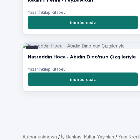
Yazar:İnkılap Kitabevi
indirücretsiz
PDF
Nasreddin Hoca - Abidin Dino'nun Çizgileriyle
Yazar:İnkılap Kitabevi
indirücretsiz
Author unknown
/
İş Bankası Kültür Yayınları
/
Yapı Kredi