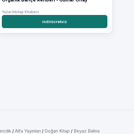
Yazar:İnkılap Kitabevi
indirücretsiz
ncılık
/
Alfa Yayınları
/
Doğan Kitap
/
Beyaz Balina