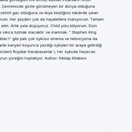
m. Çevremizde gözle görülmeyen bir dünya olduğuna
 zehirli gaz olduğuna ve ikiye kestiğiniz takdirde çıkan
yorum. Her şeyden çok da hayaletlere inanıyorum. Tamam
elim. Artık yola düşüyoruz. Child yolu biliyorum. Sizin
 sıkıca tutmak olacaktır. ve inanmak. ” Stephen King
dilac’ı” gibi pek çok öyküsü sinema ve televizyona da
lık kariyeri boyunca yazdığı öyküleri bir araya getirdiği
türülen) Rüyalar Karabasanlar I, her öyküde heyecan
urun yüreğini hoplatıyor. Author: İnkılap Kitabevi.