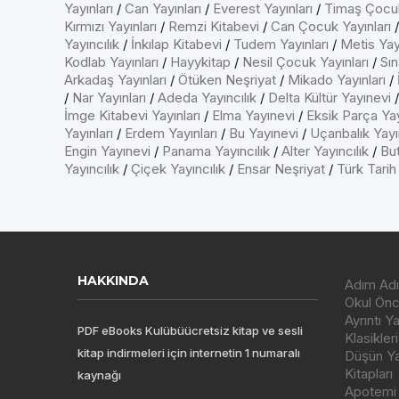
Yayınları
/
Can Yayınları
/
Everest Yayınları
/
Timaş Çocu
Kırmızı Yayınları
/
Remzi Kitabevi
/
Can Çocuk Yayınları
Yayıncılık
/
İnkılap Kitabevi
/
Tudem Yayınları
/
Metis Yayı
Kodlab Yayınları
/
Hayykitap
/
Nesil Çocuk Yayınları
/
Sın
Arkadaş Yayınları
/
Ötüken Neşriyat
/
Mikado Yayınları
/
/
Nar Yayınları
/
Adeda Yayıncılık
/
Delta Kültür Yayınevi
İmge Kitabevi Yayınları
/
Elma Yayınevi
/
Eksik Parça Yay
Yayınları
/
Erdem Yayınları
/
Bu Yayınevi
/
Uçanbalık Yayın
Engin Yayınevi
/
Panama Yayıncılık
/
Alter Yayıncılık
/
But
Yayıncılık
/
Çiçek Yayıncılık
/
Ensar Neşriyat
/
Türk Tarih
HAKKINDA
Adım Adı
Okul Önce
Ayrıntı Y
PDF eBooks Kulübüücretsiz kitap ve sesli
Klasikleri
kitap indirmeleri için internetin 1 numaralı
Düşün Yay
Kitapları
kaynağı
Apotemi Y