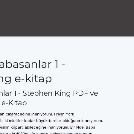
abasanlar 1 -
ng e-kitap
lar 1 - Stephen King PDF ve
 e-Kitap
ydan çıkaracağına inanıyorum. Fresh York
i ki midililer kadar büyük fareler olduğuna inanıyorum.
esinin kopartılabileceğine inanıyorum. Bir Noel Baba
ta gördüğüm life kırmızı elbiseli insanların onun