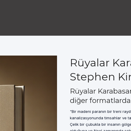
Rüyalar Kar
Stephen Ki
Rüyalar Karabasan
diğer formatlarda
“Bir madeni paranın bir treni ra
kanalizasyonunda timsahlar ve tab
Çelik bir çubukla bir insanın gölg
olduğuna ve Noel zamanında sokak