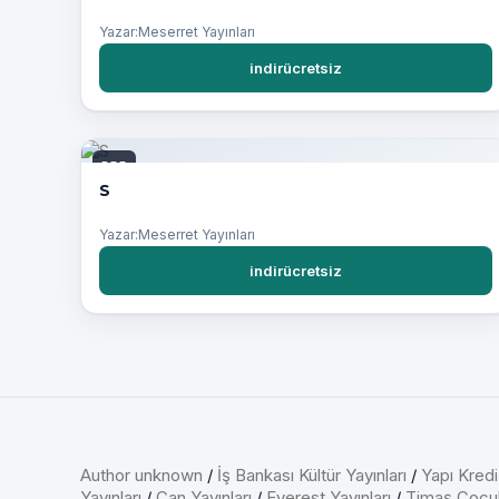
Yazar:Meserret Yayınları
indirücretsiz
PDF
S
Yazar:Meserret Yayınları
indirücretsiz
Author unknown
/
İş Bankası Kültür Yayınları
/
Yapı Kredi
Yayınları
/
Can Yayınları
/
Everest Yayınları
/
Timaş Çocu