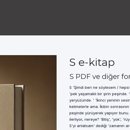
S e-kitap
S PDF ve diğer fo
S 'Şimdi ben ne söylesem / hepsi 
'pek yaşamaklı bir şirin peşinde.
yeryüzünde. ' 'İkinci yeninin sesi
kelimelerle ama. İkibin sonrasının
peşinde yürüyerek yapıyor bunu. 
ilerliyor, nereye? 'Bitiş', 'yok', 'r
S'yi anlatsam' dediği 'zamanın ar