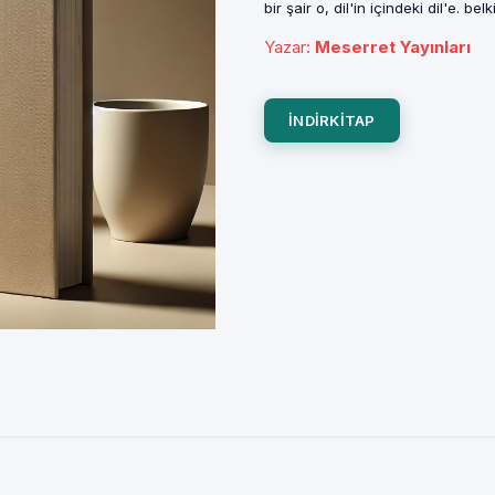
bir şair o, dil'in içindeki dil'e. 
Yazar
:
Meserret Yayınları
INDIRKITAP