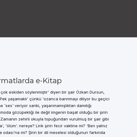
rmatlarda e-Kitap
çok eskiden söylenmiştir' diyen bir şair Özkan Dursun,
 'Pek yaşamaklı' çünkü 'ozanca barınmayı diliyor bu geçici
ne 'ses' veriyor sanki, yaşanmamışlıktan damıtığı
 moda gözüpekliği ile değil imgenin başat olduğu bir şirin
Zamanın zehirli okuyla topuğundan vurulmuş bir şair gibi
üya', 'ölüm'. nereye? Lirik şirin fecir vaktine mi? 'Ben yalnız
a odası'na mı? Şirin bir dil meselesi olduğunun farkında