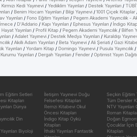
/
Kırmızı Kedi Yayınevi
/
Yediiklim Yayınları
/
Destek Yayınları
/
TÜBİT
nları
/
Benim Hocam Yayınları
/
Bilgi Yayınevi
/
1001 Çiçek Kitaplar
av Yayınları
/
Fono Eğitim Yayınları
/
Pegem Akademi Yayıncılık - A
İmece
/
D'Addario
/
Kapı Yayınları
/
Ephesus Yayınları
/
İndigo Kita
/
Hayat Yayınları
/
Profil Kitap
/
Pegem Akademi Yayıncılık
/
Bilfen Y
ınları
/
Adalet Yayınevi
/
Destek Medya Yayınları
/
Kuraldışı Yayıne
cılık
/
Akıllı Adam Yayınları
/
Beta Yayınevi
/
Ali Şeriati
/
Gazi Kitab
ik Yayınları
/
Yordam Kitap
/
Domingo Yayınevi
/
Pusula Yayıncılık
 Kurumu Yayınları
/
Dergah Yayınları
/
Fender
/
Optimist Yayın Dağıt
m Eğitim Setleri
İletişim Yayınevi Doğu
Seçkin Eğitim 
si Kitapları
Felsefesi Kitapları
Tüm Dersler Ki
ayınları Dünya
Remzi Kitabevi Okul
NTV Yayınları 
Öncesi Kitapları
Roman Kitaplar
ıncılık Din
İndigo Kitap Öykü
Doğan Egmont 
Kitapları
Çocuklar İçin
ayınları Biyoloji
İthaki Yayınları Fantastik
Kitapları