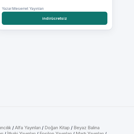
Yazar:Meserret Yayınları
indirücretsiz
ncılık
/
Alfa Yayınları
/
Doğan Kitap
/
Beyaz Balina
rı
/
İthaki Yayınları
/
Epsilon Yayınları
/
Martı Yayınları
/