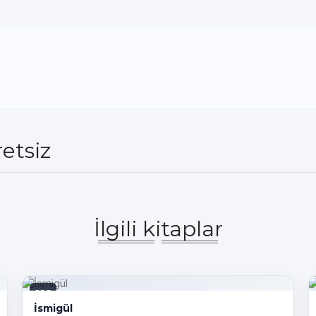
etsiz
İlgili kitaplar
PDF
İsmigül