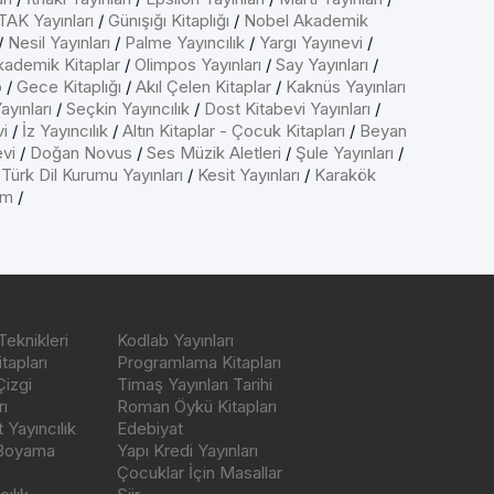
AK Yayınları
/
Günışığı Kitaplığı
/
Nobel Akademik
/
Nesil Yayınları
/
Palme Yayıncılık
/
Yargı Yayınevi
/
kademik Kitaplar
/
Olimpos Yayınları
/
Say Yayınları
/
p
/
Gece Kitaplığı
/
Akıl Çelen Kitaplar
/
Kaknüs Yayınları
ayınları
/
Seçkin Yayıncılık
/
Dost Kitabevi Yayınları
/
vi
/
İz Yayıncılık
/
Altın Kitaplar - Çocuk Kitapları
/
Beyan
evi
/
Doğan Novus
/
Ses Müzik Aletleri
/
Şule Yayınları
/
/
Türk Dil Kurumu Yayınları
/
Kesit Yayınları
/
Karakök
ım
/
Teknikleri
Kodlab Yayınları
tapları
Programlama Kitapları
Çizgi
Timaş Yayınları Tarihi
ı
Roman Öykü Kitapları
Yayıncılık
Edebiyat
 Boyama
Yapı Kredi Yayınları
Çocuklar İçin Masallar