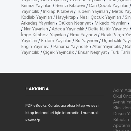
Kırmızı Yayınları
/
Remzi Kitabevi
/
Can Çocuk Yayınları
Yayıncılık
/
İnkılap Kitabevi
/
Tudem Yayınları
/
Metis Yayı
Kodlab Yayınları
/
Hayykitap
/
Nesil Çocuk Yayınları
/
Sın
Arkadaş Yayınları
/
Ötüken Neşriyat
/
Mikado Yayınları
/
/
Nar Yayınları
/
Adeda Yayıncılık
/
Delta Kültür Yayınevi
İmge Kitabevi Yayınları
/
Elma Yayınevi
/
Eksik Parça Yay
Yayınları
/
Erdem Yayınları
/
Bu Yayınevi
/
Uçanbalık Yayın
Engin Yayınevi
/
Panama Yayıncılık
/
Alter Yayıncılık
/
But
Yayıncılık
/
Çiçek Yayıncılık
/
Ensar Neşriyat
/
Türk Tarih
HAKKINDA
Adım Adı
Okul Önce
Ayrıntı Y
PDF eBooks Kulübüücretsiz kitap ve sesli
Klasikleri
kitap indirmeleri için internetin 1 numaralı
Düşün Yay
Kitapları
kaynağı
Apotemi Y