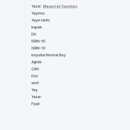
Yazar:
Meserret Yayınları
Yayımcı:
Yayın tarihi:
kapak:
Dil:
ISBN-10:
ISBN-13:
boyutlar:
Normal Boy
Ağırlık:
Ciltli:
Dizi:
sınıf:
Yaş:
Yazar:
Fiyat: