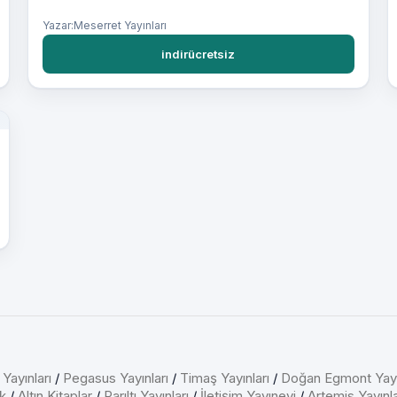
Yazar:Meserret Yayınları
indirücretsiz
 Yayınları
/
Pegasus Yayınları
/
Timaş Yayınları
/
Doğan Egmont Yayı
k
/
Altın Kitaplar
/
Parıltı Yayınları
/
İletişim Yayınevi
/
Artemis Yayınla