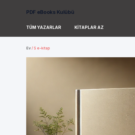
PDF eBooks Kulübü
TÜM YAZARLAR
KITAPLAR AZ
Ev
/
S e-kitap