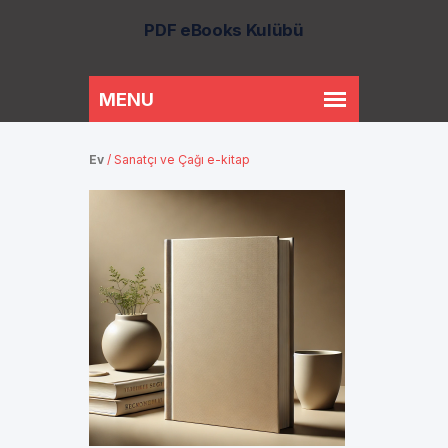
PDF eBooks Kulübü
Ev
/
Sanatçı ve Çağı e-kitap