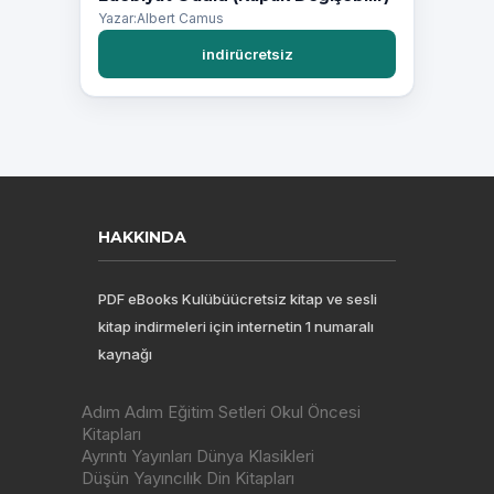
Yazar:Albert Camus
indirücretsiz
HAKKINDA
PDF eBooks Kulübüücretsiz kitap ve sesli
kitap indirmeleri için internetin 1 numaralı
kaynağı
Adım Adım Eğitim Setleri Okul Öncesi
Kitapları
Ayrıntı Yayınları Dünya Klasikleri
Düşün Yayıncılık Din Kitapları