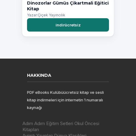
Dinozorlar Gümüs Çikartmali Eğitici
Kitap
Yazar:Çiçek Yayıncılık
indirücretsiz
HAKKINDA
PDF eBooks Kulübüücretsiz kitap ve sesli
kitap indirmeleri için internetin 1 numaralı
kaynağı
Adım Adım Eğitim Setleri Okul Öncesi
Kitapları
Ayrıntı Yayınları Dünya Klasikleri