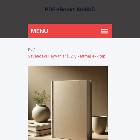
PDF eBooks Kulübü
Ev
/
Savandaki Hayvanlar (32 Çıkartma) e-kitap