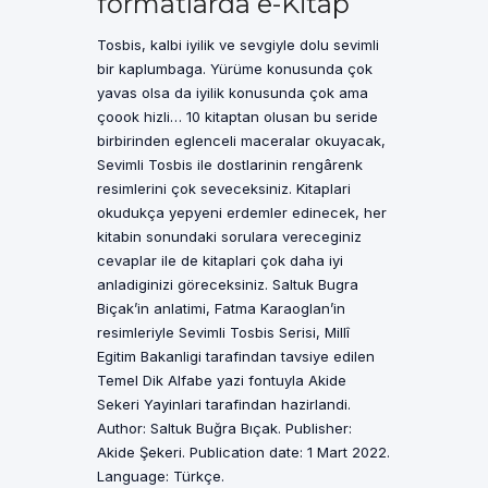
formatlarda e-Kitap
Tosbis, kalbi iyilik ve sevgiyle dolu sevimli
bir kaplumbaga. Yürüme konusunda çok
yavas olsa da iyilik konusunda çok ama
çoook hizli… 10 kitaptan olusan bu seride
birbirinden eglenceli maceralar okuyacak,
Sevimli Tosbis ile dostlarinin rengârenk
resimlerini çok seveceksiniz. Kitaplari
okudukça yepyeni erdemler edinecek, her
kitabin sonundaki sorulara vereceginiz
cevaplar ile de kitaplari çok daha iyi
anladiginizi göreceksiniz. Saltuk Bugra
Biçak’in anlatimi, Fatma Karaoglan’in
resimleriyle Sevimli Tosbis Serisi, Millî
Egitim Bakanligi tarafindan tavsiye edilen
Temel Dik Alfabe yazi fontuyla Akide
Sekeri Yayinlari tarafindan hazirlandi.
Author: Saltuk Buğra Bıçak. Publisher:
Akide Şekeri. Publication date: 1 Mart 2022.
Language: Türkçe.