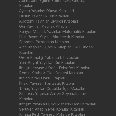
Adım Adım Eğitim Setleri Okul Öncesi
Kitapları
Ayrıntı Yayınları Dünya Klasikleri
Düşün Yayıncılık Din Kitapları
Apotemi Yayınları Biyoloji Kitapları
Gür Yayınları Kaynak Kitapları
Kariyer Meslek Yayınları Matematik Kitapları
Ekin Basım Yayın - Akademik Kitaplar
Ekonomi Pazarlama Kitapları
Altın Kitaplar - Çocuk Kitapları Okul Öncesi
Kitapları
Gece Kitaplığı Yabancı Dil Kitapları
Yeni Boyut Yayınları Din Kitapları
İletişim Yayınevi Doğu Felsefesi Kitapları
Remzi Kitabevi Okul Öncesi Kitapları
İndigo Kitap Öykü Kitapları
İthaki Yayınları Fantastik Kitaplar
Timaş Yayınları Çocuklar İçin Masallar
Sinopsis Yayınları Anı ve Seyahatname
Kitapları
İletişim Yayınları Çocuklar İçin Öykü Kitapları
Serüven Kitap Genel Konular Kitapları
Kırmızı Kedi Yayınevi Polisiye Kitapları