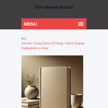
PDF eBooks Kulübü
Ev
/
Sevimli Tosbiş Serisi (10 Kitap Takım) (Kapak
Değişebilir) e-kitap