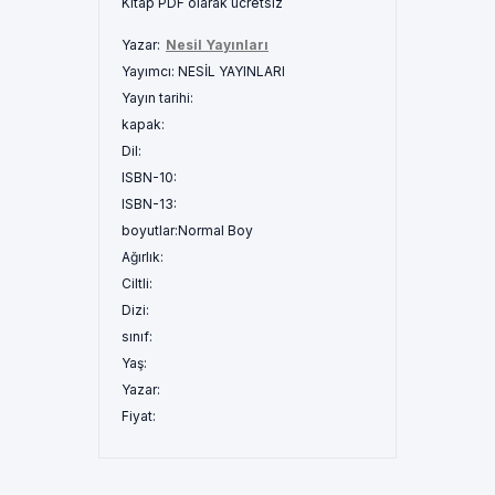
Kitap PDF olarak ücretsiz
Yazar:
Nesil Yayınları
Yayımcı:
NESİL YAYINLARI
Yayın tarihi:
kapak:
Dil:
ISBN-10:
ISBN-13:
boyutlar:
Normal Boy
Ağırlık:
Ciltli:
Dizi:
sınıf:
Yaş:
Yazar:
Fiyat: