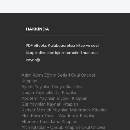
HAKKINDA
PDF eBooks Kulübüücretsiz kitap ve sesli
kitap indirmeleri için internetin 1 numaralı
kaynağı
Adım Adım Eğitim Setleri Okul Öncesi
Kitapları
Ayrıntı Yayınları Dünya Klasikleri
Düşün Yayıncılık Din Kitapları
Apotemi Yayınları Biyoloji Kitapları
Gür Yayınları Kaynak Kitapları
Kariyer Meslek Yayınları Matematik Kitapları
Ekin Basım Yayın - Akademik Kitaplar
Ekonomi Pazarlama Kitapları
Altın Kitaplar - Çocuk Kitapları Okul Öncesi