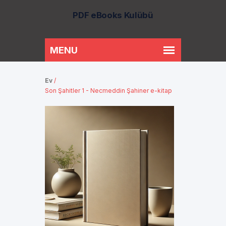
PDF eBooks Kulübü
Ev
/
Son Şahitler 1 - Necmeddin Şahiner e-kitap