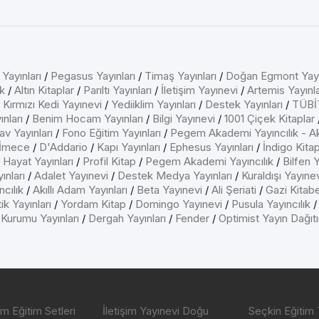
 Yayınları
/
Pegasus Yayınları
/
Timaş Yayınları
/
Doğan Egmont Yayı
k
/
Altın Kitaplar
/
Parıltı Yayınları
/
İletişim Yayınevi
/
Artemis Yayınla
/
Kırmızı Kedi Yayınevi
/
Yediiklim Yayınları
/
Destek Yayınları
/
TÜBİT
nları
/
Benim Hocam Yayınları
/
Bilgi Yayınevi
/
1001 Çiçek Kitaplar
av Yayınları
/
Fono Eğitim Yayınları
/
Pegem Akademi Yayıncılık - A
İmece
/
D'Addario
/
Kapı Yayınları
/
Ephesus Yayınları
/
İndigo Kita
/
Hayat Yayınları
/
Profil Kitap
/
Pegem Akademi Yayıncılık
/
Bilfen Y
ınları
/
Adalet Yayınevi
/
Destek Medya Yayınları
/
Kuraldışı Yayıne
cılık
/
Akıllı Adam Yayınları
/
Beta Yayınevi
/
Ali Şeriati
/
Gazi Kitab
ik Yayınları
/
Yordam Kitap
/
Domingo Yayınevi
/
Pusula Yayıncılık
 Kurumu Yayınları
/
Dergah Yayınları
/
Fender
/
Optimist Yayın Dağıt
m Eğitim Setleri
İletişim Yayınevi Doğu
Seçkin Eğitim 