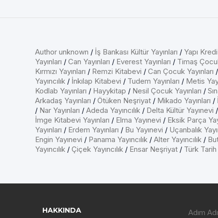
Author unknown
/
İş Bankası Kültür Yayınları
/
Yapı Kredi
Yayınları
/
Can Yayınları
/
Everest Yayınları
/
Timaş Çocu
Kırmızı Yayınları
/
Remzi Kitabevi
/
Can Çocuk Yayınları
Yayıncılık
/
İnkılap Kitabevi
/
Tudem Yayınları
/
Metis Yayı
Kodlab Yayınları
/
Hayykitap
/
Nesil Çocuk Yayınları
/
Sın
Arkadaş Yayınları
/
Ötüken Neşriyat
/
Mikado Yayınları
/
/
Nar Yayınları
/
Adeda Yayıncılık
/
Delta Kültür Yayınevi
İmge Kitabevi Yayınları
/
Elma Yayınevi
/
Eksik Parça Yay
Yayınları
/
Erdem Yayınları
/
Bu Yayınevi
/
Uçanbalık Yayın
Engin Yayınevi
/
Panama Yayıncılık
/
Alter Yayıncılık
/
But
Yayıncılık
/
Çiçek Yayıncılık
/
Ensar Neşriyat
/
Türk Tarih
HAKKINDA
Adım Adı