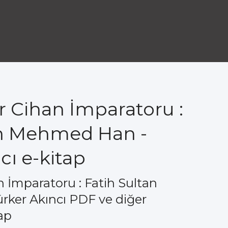
ir Cihan İmparatoru :
an Mehmed Han -
cı e-kitap
n İmparatoru : Fatih Sultan
ker Akıncı PDF ve diğer
ap