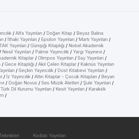
ncılık
/
Alfa Yayınları
/
Doğan Kitap
/
Beyaz Balina
rı
/
İthaki Yayınları
/
Epsilon Yayınları
/
Martı Yayınları
/
AK Yayınları
/
Günışığı Kitaplığı
/
Nobel Akademik
/
Nesil Yayınları
/
Palme Yayıncılık
/
Yargı Yayınevi
/
kademik Kitaplar
/
Olimpos Yayınları
/
Say Yayınları
/
p
/
Gece Kitaplığı
/
Akıl Çelen Kitaplar
/
Kaknüs Yayınları
ayınları
/
Seçkin Yayıncılık
/
Dost Kitabevi Yayınları
/
vi
/
İz Yayıncılık
/
Altın Kitaplar - Çocuk Kitapları
/
Beyan
evi
/
Doğan Novus
/
Ses Müzik Aletleri
/
Şule Yayınları
/
/
Türk Dil Kurumu Yayınları
/
Kesit Yayınları
/
Karakök
ım
/
Teknikleri
Kodlab Yayınları