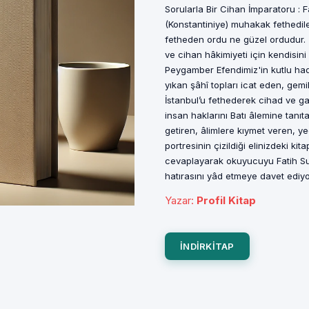
Sorularla Bir Cihan İmparatoru : 
(Konstantiniye) muhakak fethedi
fetheden ordu ne güzel ordudur. "
ve cihan hâkimiyeti için kendisini
Peygamber Efendimiz'in kutlu hadi
yıkan şâhî topları icat eden, gem
İstanbul’u fethederek cihad ve g
insan haklarını Batı âlemine tanıta
getiren, âlimlere kıymet veren, yedi
portresinin çizildiği elinizdeki ki
cevaplayarak okuyucuyu Fatih Su
hatırasını yâd etmeye davet ediyo
Yazar
:
Profil Kitap
INDIRKITAP