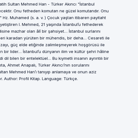
Fatih Sultan Mehmed Han - Türker Akıncı "İstanbul
lecektir. Onu fetheden komutan ne güzel komutandır. Onu
 Hz. Muhamed (s. a. v. ) Çocuk yaştan itibaren payitaht
 yetiştiren I. Mehmed, 21 yaşında İstanbul’u fethederek
sine mazhar olan âlî bir şahsiyet… İstanbul surlarını
ileri karadan yürüten bir mühendis, bir deha… Cesareti ile
azayı, güç elde etiğinde zalimleşmeyerek hoşgörüsü ile
n bir lider… İstanbul’u dünyanın ilim ve kültür şehri hâline
 dil bilen bir entelektüel… Bu kıymetli insanın ayrıntılı bir
tapta, Ahmet Anapalı, Türker Akıncı’nın sorularını
ltan Mehmed Han’ı tanıyıp anlamaya ve onun aziz
r. Author: Profil Kitap. Language: Türkçe.