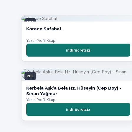
PDF
Korece Safahat
Yazar:Profil Kitap
indirücretsiz
PDF
Kerbela Aşk’a Bela Hz. Hüseyin (Cep Boy) -
Sinan Yağmur
Yazar:Profil Kitap
indirücretsiz