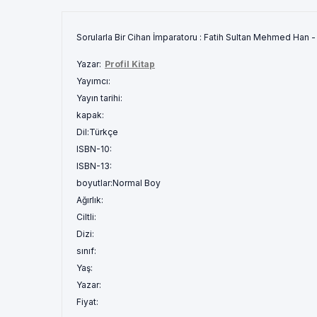
Sorularla Bir Cihan İmparatoru : Fatih Sultan Mehmed Han -
Yazar:
Profil Kitap
Yayımcı:
Yayın tarihi:
kapak:
Dil:
Türkçe
ISBN-10:
ISBN-13:
boyutlar:
Normal Boy
Ağırlık:
Ciltli:
Dizi:
sınıf:
Yaş:
Yazar:
Fiyat: