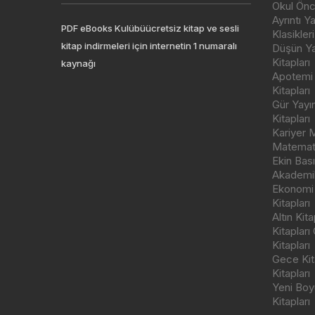
Okul Önce
Ayrıntı Y
PDF eBooks Kulübüücretsiz kitap ve sesli
Klasikleri
kitap indirmeleri için internetin 1 numaralı
Düşün Yay
Kitapları
kaynağı
Apotemi Y
Kitapları
Gür Yayı
Kitapları
Kariyer M
Matemati
Ekin Bas
Akademik
Ekonomi
Kitapları
Altın Kit
Kitapları
Kitapları
Gece Kita
Kitapları
Yeni Boyu
Kitapları