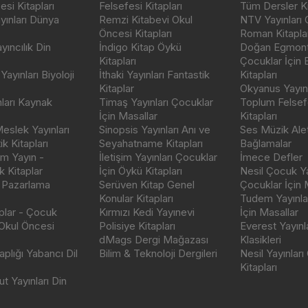
si Kitapları
Felsefesi Kitapları
Tüm Dersler Ki
ayınları Dünya
Remzi Kitabevi Okul
NTV Yayınları 
Öncesi Kitapları
Roman Kitaplar
ıncılık Din
İndigo Kitap Öykü
Doğan Egmont 
Kitapları
Çocuklar İçin
ayınları Biyoloji
İthaki Yayınları Fantastik
Kitapları
Kitaplar
Okyanus Yayınc
nları Kaynak
Timaş Yayınları Çocuklar
Toplum Felsef
İçin Masallar
Kitapları
eslek Yayınları
Sinopsis Yayınları Anı ve
Ses Müzik Alet
k Kitapları
Seyahatname Kitapları
Bağlamalar
ım Yayın -
İletişim Yayınları Çocuklar
İmece Defler
 Kitaplar
İçin Öykü Kitapları
Nesil Çocuk Ya
 Pazarlama
Serüven Kitap Genel
Çocuklar İçin 
Konular Kitapları
Tudem Yayınla
aplar - Çocuk
Kırmızı Kedi Yayınevi
İçin Masallar
 Okul Öncesi
Polisiye Kitapları
Everest Yayınl
dMags Dergi Mağazası
Klasikleri
plığı Yabancı Dil
Bilim & Teknoloji Dergileri
Nesil Yayınları
Kitapları
t Yayınları Din