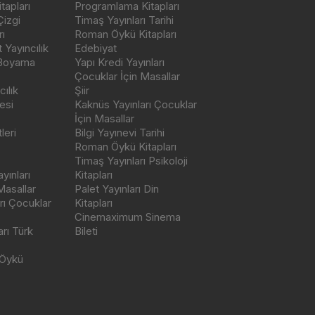
tapları
Programlama Kitapları
Çizgi
Timaş Yayınları Tarihi
ı
Roman Öykü Kitapları
Yayıncılık
Edebiyat
 Boyama
Yapı Kredi Yayınları
Çocuklar İçin Masallar
ılık
Şiir
esi
Kaknüs Yayınları Çocuklar
İçin Masallar
leri
Bilgi Yayınevi Tarihi
Roman Öykü Kitapları
Timaş Yayınları Psikoloji
yınları
Kitapları
Masallar
Palet Yayınları Din
rı Çocuklar
Kitapları
Cinemaximum Sinema
arı Türk
Bileti
 Öykü