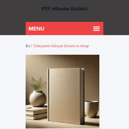
PDF eBooks Kulübü
Ev
/
Türkiyenin İlahiyat Sorunu e-kitap