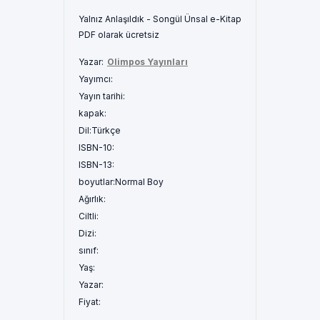
Yalnız Anlaşıldık - Songül Ünsal e-Kitap
PDF olarak ücretsiz
Yazar:
Olimpos Yayınları
Yayımcı:
Yayın tarihi:
kapak:
Dil:
Türkçe
ISBN-10:
ISBN-13:
boyutlar:
Normal Boy
Ağırlık:
Ciltli:
Dizi:
sınıf:
Yaş:
Yazar:
Fiyat: