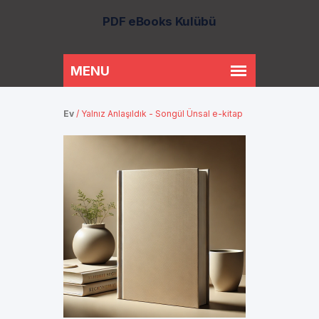
PDF eBooks Kulübü
Ev
/
Yalnız Anlaşıldık - Songül Ünsal e-kitap