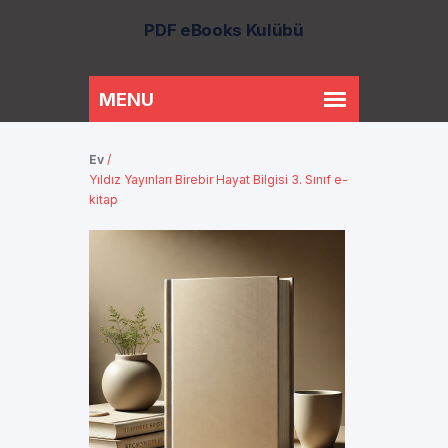
PDF eBooks Kulübü
Ev
/
Yıldız Yayınları Birebir Hayat Bilgisi 3. Sınıf e-
kitap