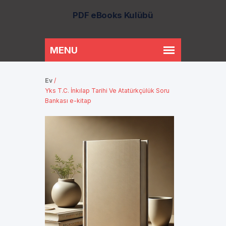
PDF eBooks Kulübü
Ev
/
Yks T.C. İnkılap Tarihi Ve Atatürkçülük Soru
Bankası e-kitap