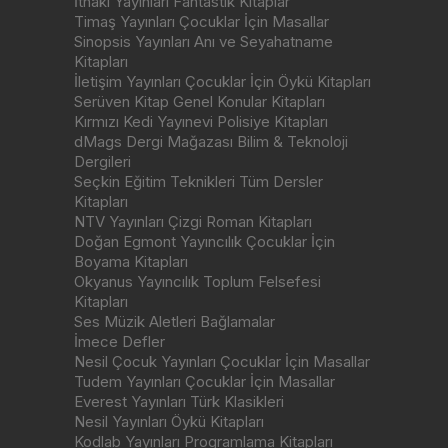
İthaki Yayınları Fantastik Kitaplar
Timaş Yayınları Çocuklar İçin Masallar
Sinopsis Yayınları Anı ve Seyahatname
Kitapları
İletişim Yayınları Çocuklar İçin Öykü Kitapları
Serüven Kitap Genel Konular Kitapları
Kırmızı Kedi Yayınevi Polisiye Kitapları
dMags Dergi Mağazası Bilim & Teknoloji
Dergileri
Seçkin Eğitim Teknikleri Tüm Dersler
Kitapları
NTV Yayınları Çizgi Roman Kitapları
Doğan Egmont Yayıncılık Çocuklar İçin
Boyama Kitapları
Okyanus Yayıncılık Toplum Felsefesi
Kitapları
Ses Müzik Aletleri Bağlamalar
İmece Defler
Nesil Çocuk Yayınları Çocuklar İçin Masallar
Tudem Yayınları Çocuklar İçin Masallar
Everest Yayınları Türk Klasikleri
Nesil Yayınları Öykü Kitapları
Kodlab Yayınları Programlama Kitapları