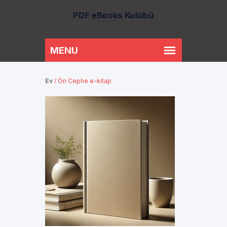
PDF eBooks Kulübü
Ev
/
Ön Cephe e-kitap