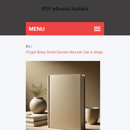
PDF eBooks Kulübü
Ev
/
Özgür Birey Sınırlı Devlet-Nevzat Can e-kitap