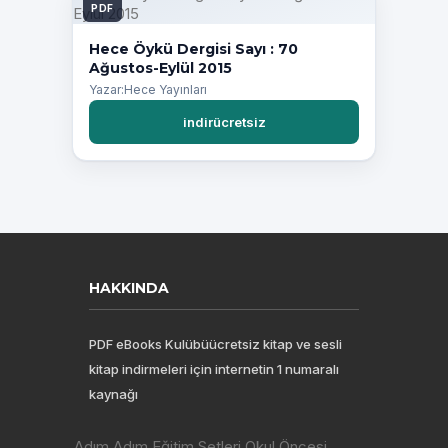
PDF
Hece Öykü Dergisi Sayı : 70
Ağustos-Eylül 2015
Yazar:Hece Yayınları
indirücretsiz
HAKKINDA
PDF eBooks Kulübüücretsiz kitap ve sesli
kitap indirmeleri için internetin 1 numaralı
kaynağı
Adım Adım Eğitim Setleri Okul Öncesi