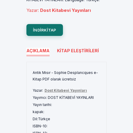
Yazar
:
Dost Kitabevi Yayınları
INDIRKITAP
AÇIKLAMA
KITAP ELEŞTIRILERI
Antik Mısır - Sophie Desplancques e-
Kitap PDF olarak ücretsiz
Yazar:
Dost Kitabevi Yayınları
Yayımcı:
DOST KİTABEVİ YAYINLARI
Yayın tarihi:
kapak:
Dil:
Türkçe
ISBN-10: