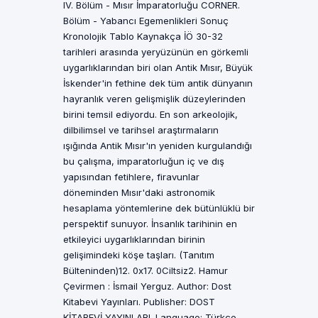
IV. Bölüm - Mısır İmparatorluğu CORNER.
Bölüm - Yabancı Egemenlikleri Sonuç
Kronolojik Tablo Kaynakça İÖ 30-32
tarihleri arasında yeryüzünün en görkemli
uygarlıklarından biri olan Antik Mısır, Büyük
İskender'in fethine dek tüm antik dünyanın
hayranlık veren gelişmişlik düzeylerinden
birini temsil ediyordu. En son arkeolojik,
dilbilimsel ve tarihsel araştırmaların
ışığında Antik Mısır'ın yeniden kurgulandığı
bu çalışma, imparatorluğun iç ve dış
yapısından fetihlere, firavunlar
döneminden Mısır'daki astronomik
hesaplama yöntemlerine dek bütünlüklü bir
perspektif sunuyor. İnsanlık tarihinin en
etkileyici uygarlıklarından birinin
gelişimindeki köşe taşları. (Tanıtım
Bülteninden)12. 0x17. 0Ciltsiz2. Hamur
Çevirmen : İsmail Yerguz. Author: Dost
Kitabevi Yayınları. Publisher: DOST
KİTABEVİ YAYINLARI. Language: Türkçe.