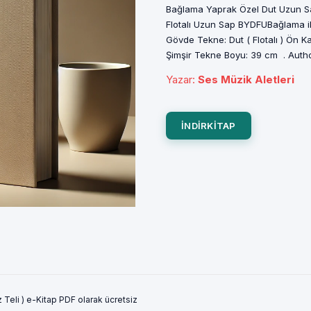
Bağlama Yaprak Özel Dut Uzun Sap
Flotalı Uzun Sap BYDFUBağlama ile 
Gövde Tekne: Dut ( Flotalı ) Ön 
Şimşir Tekne Boyu: 39 cm . Author
Yazar
:
Ses Müzik Aletleri
INDIRKITAP
Teli ) e-Kitap PDF olarak ücretsiz