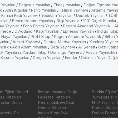
 Yayınları
/
Pegasus Yayınları
/
Timaş Yayınları
/
Doğan Egmont Yayı
k
/
Altın Kitaplar
/
Parıltı Yayınları
/
İletişim Yayınevi
/
Artemis Yayınla
/
Kırmızı Kedi Yayınevi
/
Yediiklim Yayınları
/
Destek Yayınları
/
TÜBİT
nları
/
Benim Hocam Yayınları
/
Bilgi Yayınevi
/
1001 Çiçek Kitaplar
av Yayınları
/
Fono Eğitim Yayınları
/
Pegem Akademi Yayıncılık - A
İmece
/
D'Addario
/
Kapı Yayınları
/
Ephesus Yayınları
/
İndigo Kita
/
Hayat Yayınları
/
Profil Kitap
/
Pegem Akademi Yayıncılık
/
Bilfen Y
ınları
/
Adalet Yayınevi
/
Destek Medya Yayınları
/
Kuraldışı Yayıne
cılık
/
Akıllı Adam Yayınları
/
Beta Yayınevi
/
Ali Şeriati
/
Gazi Kitab
ik Yayınları
/
Yordam Kitap
/
Domingo Yayınevi
/
Pusula Yayıncılık
 Kurumu Yayınları
/
Dergah Yayınları
/
Fender
/
Optimist Yayın Dağıt
m Eğitim Setleri
İletişim Yayınevi Doğu
Seçkin Eğitim 
si Kitapları
Felsefesi Kitapları
Tüm Dersler Ki
ayınları Dünya
Remzi Kitabevi Okul
NTV Yayınları 
Öncesi Kitapları
Roman Kitaplar
ıncılık Din
İndigo Kitap Öykü
Doğan Egmont 