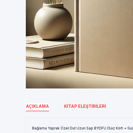
AÇIKLAMA
KITAP ELEŞTIRILERI
Bağlama Yaprak Özel Dut Uzun Sap BYDFU (Saz Kılıfı + Saz 