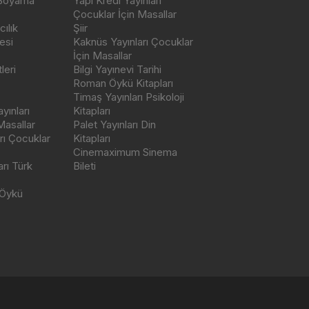
 Boyama
Yapı Kredi Yayınları
Çocuklar İçin Masallar
ılık
Şiir
esi
Kaknüs Yayınları Çocuklar
İçin Masallar
leri
Bilgi Yayınevi Tarihi
Roman Öykü Kitapları
Timaş Yayınları Psikoloji
yınları
Kitapları
Masallar
Palet Yayınları Din
rı Çocuklar
Kitapları
Cinemaximum Sinema
arı Türk
Bileti
 Öykü