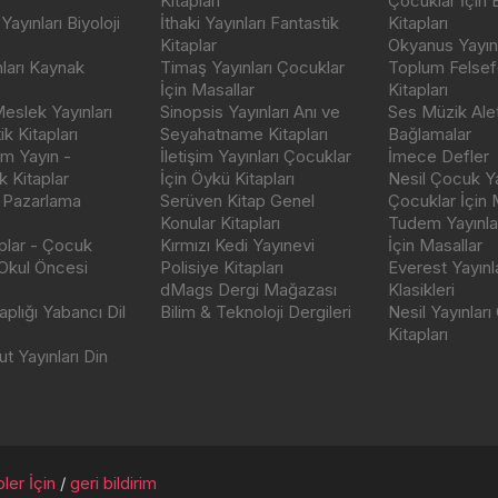
Kitapları
Çocuklar İçin
ayınları Biyoloji
İthaki Yayınları Fantastik
Kitapları
Kitaplar
Okyanus Yayınc
nları Kaynak
Timaş Yayınları Çocuklar
Toplum Felsef
İçin Masallar
Kitapları
eslek Yayınları
Sinopsis Yayınları Anı ve
Ses Müzik Alet
k Kitapları
Seyahatname Kitapları
Bağlamalar
ım Yayın -
İletişim Yayınları Çocuklar
İmece Defler
 Kitaplar
İçin Öykü Kitapları
Nesil Çocuk Ya
 Pazarlama
Serüven Kitap Genel
Çocuklar İçin 
Konular Kitapları
Tudem Yayınla
aplar - Çocuk
Kırmızı Kedi Yayınevi
İçin Masallar
 Okul Öncesi
Polisiye Kitapları
Everest Yayınl
dMags Dergi Mağazası
Klasikleri
plığı Yabancı Dil
Bilim & Teknoloji Dergileri
Nesil Yayınları
Kitapları
t Yayınları Din
ler İçin
/
geri bildirim