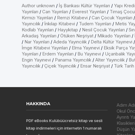
Author unknown
/
İş Bankası Kültür Yayınları
/
Yapı Kredi
Yayınları
/
Can Yayınları
/
Everest Yayınları
/
Timaş Çocu
Kırmızı Yayınları
/
Remzi Kitabevi
/
Can Çocuk Yayınları
Yayıncılık
/
İnkılap Kitabevi
/
Tudem Yayınları
/
Metis Yayı
Kodlab Yayınları
/
Hayykitap
/
Nesil Çocuk Yayınları
/
Sın
Arkadaş Yayınları
/
Ötüken Neşriyat
/
Mikado Yayınları
/
/
Nar Yayınları
/
Adeda Yayıncılık
/
Delta Kültür Yayınevi
İmge Kitabevi Yayınları
/
Elma Yayınevi
/
Eksik Parça Yay
Yayınları
/
Erdem Yayınları
/
Bu Yayınevi
/
Uçanbalık Yayın
Engin Yayınevi
/
Panama Yayıncılık
/
Alter Yayıncılık
/
But
Yayıncılık
/
Çiçek Yayıncılık
/
Ensar Neşriyat
/
Türk Tarih
HAKKINDA
Adım Adı
Okul Önce
Ayrıntı Y
PDF eBooks Kulübüücretsiz kitap ve sesli
Klasikleri
kitap indirmeleri için internetin 1 numaralı
Düşün Yay