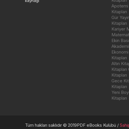
Kitapları
kaynağı
Apotemi Y
Kitapları
Gür Yayı
Kitapları
Kariyer M
Matemati
Ekin Bas
Akademik
Ekonomi
Kitapları
Altın Kit
Kitapları
Kitapları
Gece Kita
Kitapları
Yeni Boyu
Kitapları
Tüm hakları saklıdır © 2019PDF eBooks Kulübü /
Sahip