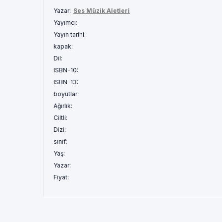
Yazar:
Ses Müzik Aletleri
Yayımcı:
Yayın tarihi:
kapak:
Dil:
ISBN-10:
ISBN-13:
boyutlar:
Ağırlık:
Ciltli:
Dizi:
sınıf:
Yaş:
Yazar:
Fiyat: