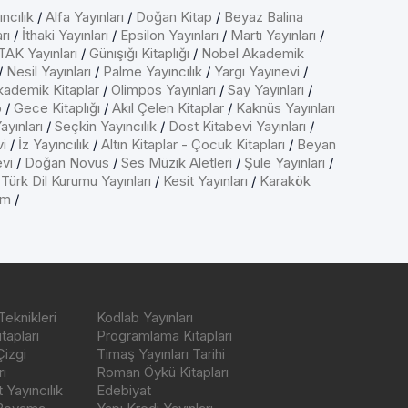
ncılık
/
Alfa Yayınları
/
Doğan Kitap
/
Beyaz Balina
rı
/
İthaki Yayınları
/
Epsilon Yayınları
/
Martı Yayınları
/
AK Yayınları
/
Günışığı Kitaplığı
/
Nobel Akademik
/
Nesil Yayınları
/
Palme Yayıncılık
/
Yargı Yayınevi
/
kademik Kitaplar
/
Olimpos Yayınları
/
Say Yayınları
/
p
/
Gece Kitaplığı
/
Akıl Çelen Kitaplar
/
Kaknüs Yayınları
ayınları
/
Seçkin Yayıncılık
/
Dost Kitabevi Yayınları
/
vi
/
İz Yayıncılık
/
Altın Kitaplar - Çocuk Kitapları
/
Beyan
evi
/
Doğan Novus
/
Ses Müzik Aletleri
/
Şule Yayınları
/
/
Türk Dil Kurumu Yayınları
/
Kesit Yayınları
/
Karakök
ım
/
Teknikleri
Kodlab Yayınları
tapları
Programlama Kitapları
Çizgi
Timaş Yayınları Tarihi
ı
Roman Öykü Kitapları
Yayıncılık
Edebiyat