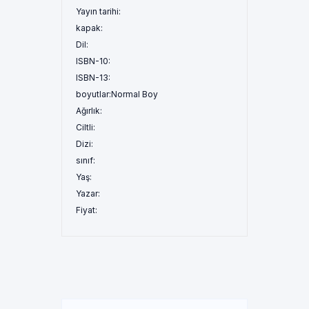
Yayın tarihi:
kapak:
Dil:
ISBN-10:
ISBN-13:
boyutlar:
Normal Boy
Ağırlık:
Ciltli:
Dizi:
sınıf:
Yaş:
Yazar:
Fiyat: