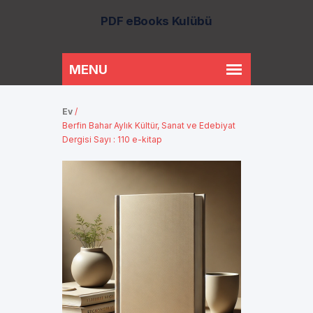
PDF eBooks Kulübü
Ev
/
Berfin Bahar Aylık Kültür, Sanat ve Edebiyat
Dergisi Sayı : 110 e-kitap