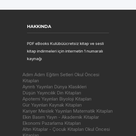
HAKKINDA
PDF eBooks Kulübüücretsiz kitap ve sesli
kitap indirmeleri için internetin 1 numaralı
kaynağı
Adım Adım Eğitim Setleri Okul Öncesi
Kitapları
Ayrıntı Yayınları Dünya Klasikleri
Düşün Yayıncılık Din Kitapları
Apotemi Yayınları Biyoloji Kitapları
Gür Yayınları Kaynak Kitapları
Kariyer Meslek Yayınları Matematik Kitapları
Ekin Basım Yayın - Akademik Kitaplar
Ekonomi Pazarlama Kitapları
Altın Kitaplar - Çocuk Kitapları Okul Öncesi
Kitapları