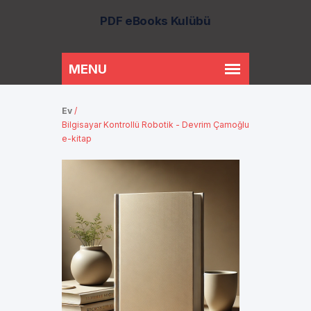
PDF eBooks Kulübü
Ev
/
Bilgisayar Kontrollü Robotik - Devrim Çamoğlu
e-kitap