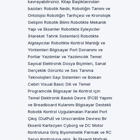
kavrayabilirsiniz. Kitap Başlıklarından
bazıları: Robotik Nedir, Robotiğin Tanımı ve
Ontolojisi Robotiğin Tarihçesi ve Kronolojik
Gelişimi Robotik Bilimi Robotikte Mekanik
Yapı ve Eksenler Robotikte Eyleyiciler
(Hareket Tahrik Sistemleri) Robotikte
Algılayıcılar Robotikte Kontrol Mantığı ve
Yöntemleri Bilgisayar Port Donanımı ve
Portlar Yazılımlar ve Yazılımcılık Temel
Sayısal Elektronik Dosya Biçimleri, Sanal
Gerçeklik Görüntü ve Ses Tanıma
Teknolojileri Sayı Sistemleri ve Bolean
Cebiri Visual Basic Dili ve Temel
Programcılık Bilgisayar ile Kontrol için
Temel Elektronik Baskılı Devre (PCB) Yapımı
ve Breadboard Kulanımı Bilgisayar Destekli
Robotik Kontrol Uygulamaları Paralel Port
Çıkış (OutPut) ve Unscramble Devresi Bir
Eksenli Kartezyen Cyborg ve DC Motor
Kontroluna Giriş Biyomimetik Parmak ve RC
Servo Kontroluna giriş İki Eksenli Mafsalı