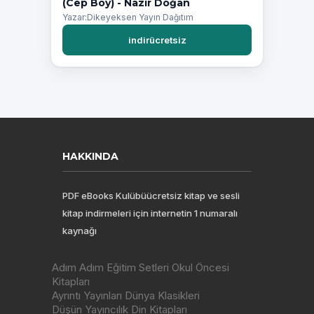
(Cep Boy) - Nazır Doğan
Yazar:Dikeyeksen Yayın Dağıtım
indirücretsiz
HAKKINDA
PDF eBooks Kulübüücretsiz kitap ve sesli
kitap indirmeleri için internetin 1 numaralı
kaynağı
Adım Adım Eğitim Setleri Okul Öncesi
Kitapları
Ayrıntı Yayınları Dünya Klasikleri
Düşün Yayıncılık Din Kitapları