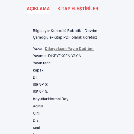
AÇIKLAMA
KITAP ELEŞTIRILERI
Bilgisayar Kontrollü Robotik - Devrim
Çamoğlu e-Kitap PDF olarak ücretsiz
Yazar:
Dikeyeksen Yayın Dağıtım
Yayımcı:
DİKEYEKSEN YAYIN
Yayın tarihi:
kapak:
Dil:
ISBN-10:
ISBN-13:
boyutlar:
Normal Boy
Ağırlık:
Ciltli:
Dizi:
sınıf: