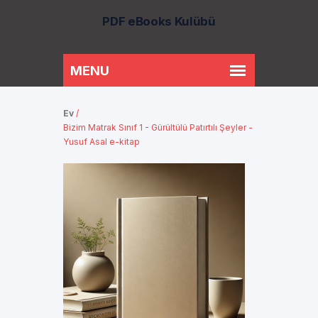
PDF eBooks Kulübü
Ev
/
Bizim Matrak Sınıf 1 - Gürültülü Patırtılı Şeyler -
Yusuf Asal e-kitap