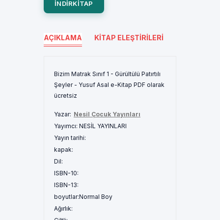
INDIRKITAP
AÇIKLAMA
KITAP ELEŞTIRILERI
Bizim Matrak Sınıf 1 - Gürültülü Patırtılı
Şeyler - Yusuf Asal e-Kitap PDF olarak
ücretsiz
Yazar:
Nesil Çocuk Yayınları
Yayımcı:
NESİL YAYINLARI
Yayın tarihi:
kapak:
Dil:
ISBN-10:
ISBN-13:
boyutlar:
Normal Boy
Ağırlık: