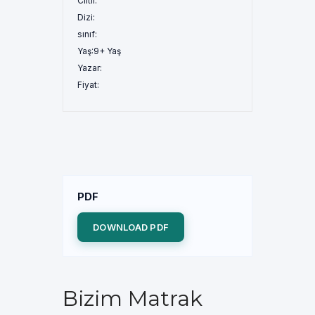
Ciltli:
Dizi:
sınıf:
Yaş:
9+ Yaş
Yazar:
Fiyat:
PDF
DOWNLOAD PDF
Bizim Matrak