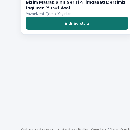
Bizim Matrak Sınıf Serisi 4: İmdaaat! Dersimiz
İngilizce-Yusuf Asal
Yazar:Nesil Çocuk Yayınları
indirücretsiz
Author unknown
/
İş Bankası Kültür Yayınları
/
Yapı Kredi