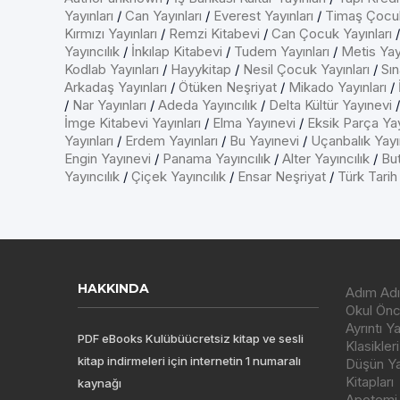
Yayınları
/
Can Yayınları
/
Everest Yayınları
/
Timaş Çocu
Kırmızı Yayınları
/
Remzi Kitabevi
/
Can Çocuk Yayınları
Yayıncılık
/
İnkılap Kitabevi
/
Tudem Yayınları
/
Metis Yayı
Kodlab Yayınları
/
Hayykitap
/
Nesil Çocuk Yayınları
/
Sın
Arkadaş Yayınları
/
Ötüken Neşriyat
/
Mikado Yayınları
/
/
Nar Yayınları
/
Adeda Yayıncılık
/
Delta Kültür Yayınevi
İmge Kitabevi Yayınları
/
Elma Yayınevi
/
Eksik Parça Yay
Yayınları
/
Erdem Yayınları
/
Bu Yayınevi
/
Uçanbalık Yayın
Engin Yayınevi
/
Panama Yayıncılık
/
Alter Yayıncılık
/
But
Yayıncılık
/
Çiçek Yayıncılık
/
Ensar Neşriyat
/
Türk Tarih
HAKKINDA
Adım Adı
Okul Önce
Ayrıntı Y
PDF eBooks Kulübüücretsiz kitap ve sesli
Klasikleri
kitap indirmeleri için internetin 1 numaralı
Düşün Yay
Kitapları
kaynağı
Apotemi Y