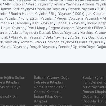
k
/
Altın Kitaplar
/
Parıltı Yayınları
/
İletişim Yayınevi
/
Artemis Yayınla
/
Kırmızı Kedi Yayınevi
/
Yediiklim Yayınları
/
Destek Yayınları
/
TÜBİT
nları
/
Benim Hocam Yayınları
/
Bilgi Yayınevi
/
1001 Çiçek Kitaplar
av Yayınları
/
Fono Eğitim Yayınları
/
Pegem Akademi Yayıncılık - A
İmece
/
D'Addario
/
Kapı Yayınları
/
Ephesus Yayınları
/
İndigo Kita
/
Hayat Yayınları
/
Profil Kitap
/
Pegem Akademi Yayıncılık
/
Bilfen Y
ınları
/
Adalet Yayınevi
/
Destek Medya Yayınları
/
Kuraldışı Yayıne
cılık
/
Akıllı Adam Yayınları
/
Beta Yayınevi
/
Ali Şeriati
/
Gazi Kitab
ik Yayınları
/
Yordam Kitap
/
Domingo Yayınevi
/
Pusula Yayıncılık
 Kurumu Yayınları
/
Dergah Yayınları
/
Fender
/
Optimist Yayın Dağıt
m Eğitim Setleri
İletişim Yayınevi Doğu
Seçkin Eğitim 
si Kitapları
Felsefesi Kitapları
Tüm Dersler Ki
ayınları Dünya
Remzi Kitabevi Okul
NTV Yayınları 
Öncesi Kitapları
Roman Kitaplar
ıncılık Din
İndigo Kitap Öykü
Doğan Egmont 
Kitapları
Çocuklar İçin
ayınları Biyoloji
İthaki Yayınları Fantastik
Kitapları