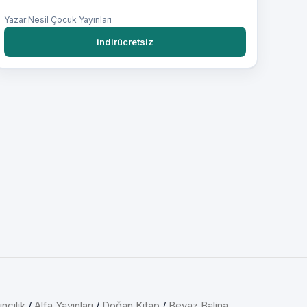
Yazar:Nesil Çocuk Yayınları
indirücretsiz
ncılık
/
Alfa Yayınları
/
Doğan Kitap
/
Beyaz Balina