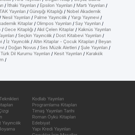
rı
/
İthaki Yayınları
/
Epsilon Yayınları
/
Martı Yayınları
/
AK Yayınları
/
Günışığı Kitaplığı
/
Nobel Akademik
/
Nesil Yayınları
/
Palme Yayıncılık
/
Yargı Yayınevi
/
kademik Kitaplar
/
Olimpos Yayınları
/
Say Yayınları
/
p
/
Gece Kitaplığı
/
Akıl Çelen Kitaplar
/
Kaknüs Yayınları
ayınları
/
Seçkin Yayıncılık
/
Dost Kitabevi Yayınları
/
vi
/
İz Yayıncılık
/
Altın Kitaplar - Çocuk Kitapları
/
Beyan
evi
/
Doğan Novus
/
Ses Müzik Aletleri
/
Şule Yayınları
/
/
Türk Dil Kurumu Yayınları
/
Kesit Yayınları
/
Karakök
ım
/
Teknikleri
Kodlab Yayınları
tapları
Programlama Kitapları
Çizgi
Timaş Yayınları Tarihi
ı
Roman Öykü Kitapları
Yayıncılık
Edebiyat
 Boyama
Yapı Kredi Yayınları
Çocuklar İçin Masallar