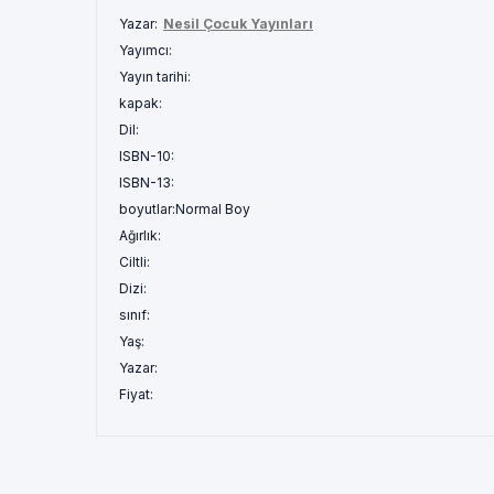
Yazar:
Nesil Çocuk Yayınları
Yayımcı:
Yayın tarihi:
kapak:
Dil:
ISBN-10:
ISBN-13:
boyutlar:
Normal Boy
Ağırlık:
Ciltli:
Dizi:
sınıf:
Yaş:
Yazar:
Fiyat: