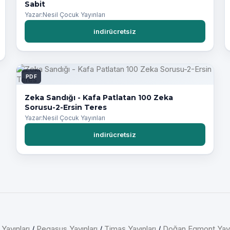
Sabit
Yazar:Nesil Çocuk Yayınları
indirücretsiz
PDF
Zeka Sandığı - Kafa Patlatan 100 Zeka
Sorusu-2-Ersin Teres
Yazar:Nesil Çocuk Yayınları
indirücretsiz
 Yayınları
/
Pegasus Yayınları
/
Timaş Yayınları
/
Doğan Egmont Yayı