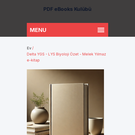
PDF eBooks Kulübü
Ev
/
Delta YGS - LYS Biyoloji Özet - Melek Yılmaz
e-kitap