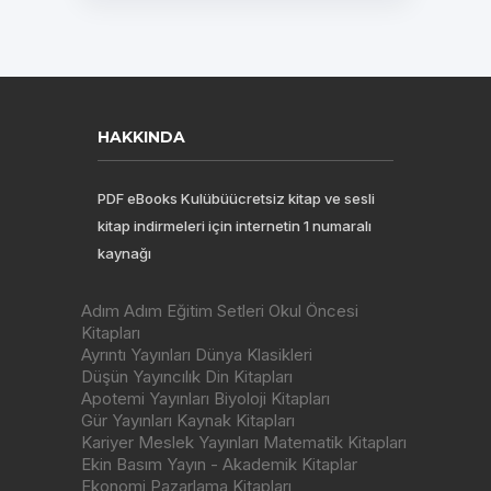
HAKKINDA
PDF eBooks Kulübüücretsiz kitap ve sesli
kitap indirmeleri için internetin 1 numaralı
kaynağı
Adım Adım Eğitim Setleri Okul Öncesi
Kitapları
Ayrıntı Yayınları Dünya Klasikleri
Düşün Yayıncılık Din Kitapları
Apotemi Yayınları Biyoloji Kitapları
Gür Yayınları Kaynak Kitapları
Kariyer Meslek Yayınları Matematik Kitapları
Ekin Basım Yayın - Akademik Kitaplar
Ekonomi Pazarlama Kitapları