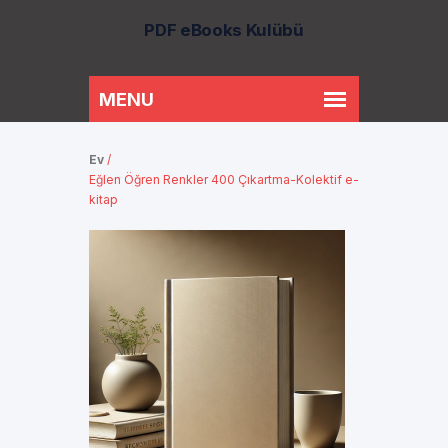
PDF eBooks Kulübü
Ev
/
Eğlen Öğren Renkler 400 Çıkartma-Kolektif e-
kitap