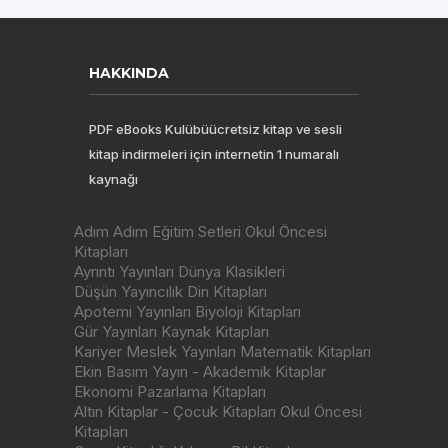
HAKKINDA
PDF eBooks Kulübüücretsiz kitap ve sesli
kitap indirmeleri için internetin 1 numaralı
kaynağı
Adım Adım Eğitim Setleri Okul Öncesi
Kitapları
Ayrıntı Yayınları Dünya Klasikleri
Düşün Yayıncılık Din Kitapları
Apotemi Yayınları Biyoloji Kitapları
Gür Yayınları Kaynak Kitapları
Kariyer Meslek Yayınları Matematik Kitapları
Ekin Basım Yayın - Akademik Kitaplar
Ekonomi Pazarlama Kitapları
Altın Kitaplar - Çocuk Kitapları Okul Öncesi
Kitapları