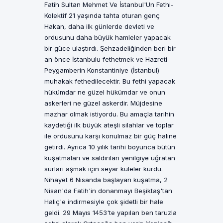
Fatih Sultan Mehmet Ve İstanbul'Un Fethi-
Kolektif 21 yaşında tahta oturan genç
Hakan, daha ilk günlerde devleti ve
ordusunu daha büyük hamleler yapacak
bir güce ulaştırdı. Şehzadeliğinden beri bir
an önce İstanbulu fethetmek ve Hazreti
Peygamberin Konstantiniye (İstanbul)
muhakak fethedilecektir. Bu fethi yapacak
hükümdar ne güzel hükümdar ve onun
askerleri ne güzel askerdir. Müjdesine
mazhar olmak istiyordu. Bu amaçla tarihin
kaydetiği ilk büyük ateşli silahlar ve toplar
ile ordusunu karşı konulmaz bir güç haline
getirdi. Ayrıca 10 yılık tarihi boyunca bütün
kuşatmaları ve saldırıları yenilgiye uğratan
surları aşmak için seyar kuleler kurdu.
Nihayet 6 Nisanda başlayan kuşatma, 2
Nisan'da Fatih'in donanmayı Beşiktaş'tan
Haliç'e indirmesiyle çok şidetli bir hale
geldi. 29 Mayıs 1453'te yapılan ben taruzla