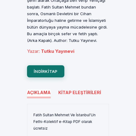
şehri alarak Ortaçağa ben verip Yeniçağı
başlatı. Fatih Sultan Mehmet bundan
sonra, Osmanlı Devletini bir Cihan
İmparatorluğu haline getirme ve İslamiyeti
bütün dünyaya yayma mücadelesine girdi.
Bu amaçla birçok sefer ve fetih yaptı.
(Arka Kapak). Author: Tutku Yayınevi.
Yazar
:
Tutku Yayınevi
INDIRKITAP
AÇIKLAMA
KITAP ELEŞTIRILERI
Fatih Sultan Mehmet Ve İstanbul'Un
Fethi-Kolektif e-Kitap PDF olarak
ücretsiz