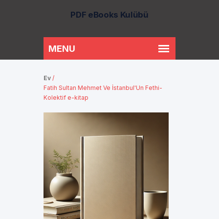
PDF eBooks Kulübü
Ev
/
Fatih Sultan Mehmet Ve İstanbul'Un Fethi-
Kolektif e-kitap