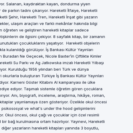
yor. Salanan, kaydıraktan kayan, dondurma yiyen
de parkın tadını çıkarıyor. Hareketli İtfaiye, Hareketli
tli Şehir, Hareketli Tren, Hareketli İnşat gibi yazarın
ekler, ulaşım araçları ve farklı mekânlar hakında bilgi
en öğreten ve geliştiren hareketli kitaplar sadece
şkinlerin de ilgisini çekiyor. 8 sayfalık kitap, bir zamanın
nutukları çocukluklarını yaşatıyor. Hareketli objelerin
la kulanıldığı görülüyor. İş Bankası Kültür Yayınları
n Buradan Ne Geçecek, Nicole Baxter’in Çiftlikte Kimler
eketli Su Parkı ve Ag Jatkowska imzalı Hareketli Yılbaşı
lıyor. Kurulduğu 1956 yılından beri Türk ve dünya
 okurlarla buluşturan Türkiye İş Bankası Kültür Yayınları
yor. Karneni Göster Kitabını Al kampanyası ile ülke
ediye ediyor. Taşımalı sistemle öğretim gören çocuklara
ştırıyor. Anı, biyografi, inceleme, araştırma, hikâye, roman,
da kitaplar yayınlamaya özen gösteriyor. Özelikle okul öncesi
psikososyal ve what's under the hood gelişimlerini
r. Okul öncesi, okul çağı ve çocuklar için özel resimli
l bir bağ kurulmasına ortam hazırlıyor. Yayınevi, Hareketli
 diğer yazarların hareketli kitapları yanında 3 boyutlu,