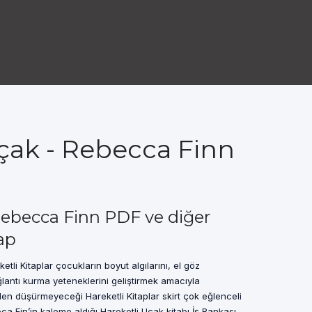
çak - Rebecca Finn
Rebecca Finn PDF ve diğer
ap
tli Kitaplar çocukların boyut algılarını, el göz
lantı kurma yeteneklerini geliştirmek amacıyla
en düşürmeyeceği Hareketli Kitaplar skirt çok eğlenceli
ca Fin’in kaleme aldığı Hareketli Uçak kitabı İş Bankası