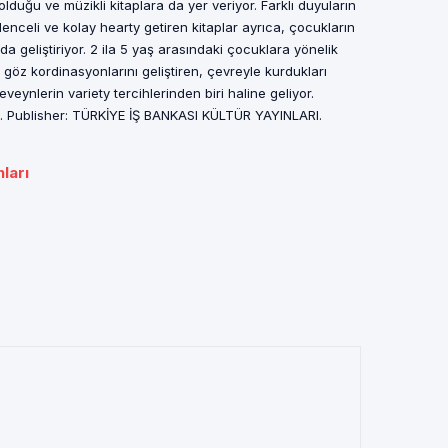
n olduğu ve müzikli kitaplara da yer veriyor. Farklı duyuların
enceli ve kolay hearty getiren kitaplar ayrıca, çocukların
da geliştiriyor. 2 ila 5 yaş arasındaki çocuklara yönelik
e göz kordinasyonlarını geliştiren, çevreyle kurdukları
beveynlerin variety tercihlerinden biri haline geliyor.
rı. Publisher: TÜRKİYE İŞ BANKASI KÜLTÜR YAYINLARI.
nları