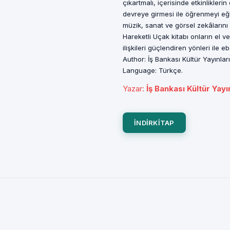
çıkartmalı, içerisinde etkinlikleri
devreye girmesi ile öğrenmeyi eğl
müzik, sanat ve görsel zekâlarını 
Hareketli Uçak kitabı onların el v
ilişkileri güçlendiren yönleri ile e
Author: İş Bankası Kültür Yayınla
Language: Türkçe.
Yazar
:
İş Bankası Kültür Yayı
INDIRKITAP
z