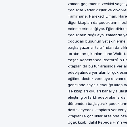
zaman geçirmenin zevkini yaşatı
çocuklar kadar kuşlar ve civcivler 
Tamirhane, Hareketli Liman, Hareke
diğer kitapları da çocukların mesl
edinmelerini sağlıyor. Eğlendirirk
çocukların değil aynı zamanda yeti
çocukları bugünün yetişkinlerine u
başka yazarlar tarafından da sıklık
tarafından çıkarılan Jane Wolfe’u
Yaşar, Repentance Redford’un Har
kitapları da bu tür arasında yer a
edebiyatında yer alan birçok eseri
eğitime destek vermeye devam edi
genelinde sayısız çocuğa kitap h
ise kitapları okuları kanalıyla ula
eleştiri gibi farklı edebi alanlar
dönemden başlayarak çocukların 
destekleyecek kitaplara yer veriyo
kitaplar ile çocuklar arasında öze
Uçak kitabı dâhil Rebeca Fin’in ve