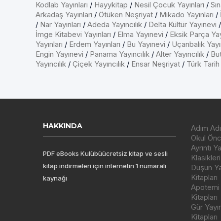
Kodlab Yayınları
/
Hayykitap
/
Nesil Çocuk Yayınları
/
Sın
Arkadaş Yayınları
/
Ötüken Neşriyat
/
Mikado Yayınları
/
/
Nar Yayınları
/
Adeda Yayıncılık
/
Delta Kültür Yayınevi
İmge Kitabevi Yayınları
/
Elma Yayınevi
/
Eksik Parça Yay
Yayınları
/
Erdem Yayınları
/
Bu Yayınevi
/
Uçanbalık Yayın
Engin Yayınevi
/
Panama Yayıncılık
/
Alter Yayıncılık
/
But
Yayıncılık
/
Çiçek Yayıncılık
/
Ensar Neşriyat
/
Türk Tarih
HAKKINDA
Adım Adı
Okul Önce
Ayrıntı Y
PDF eBooks Kulübüücretsiz kitap ve sesli
Klasikleri
kitap indirmeleri için internetin 1 numaralı
Düşün Yay
Kitapları
kaynağı
Apotemi Y
Kitapları
Gür Yayı
Kitapları