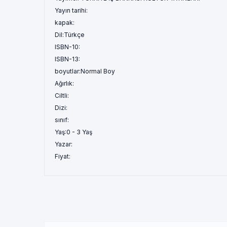
Yayın tarihi:
kapak:
Dil:
Türkçe
ISBN-10:
ISBN-13:
boyutlar:
Normal Boy
Ağırlık:
Ciltli:
Dizi:
sınıf:
Yaş:
0 - 3 Yaş
Yazar:
Fiyat: