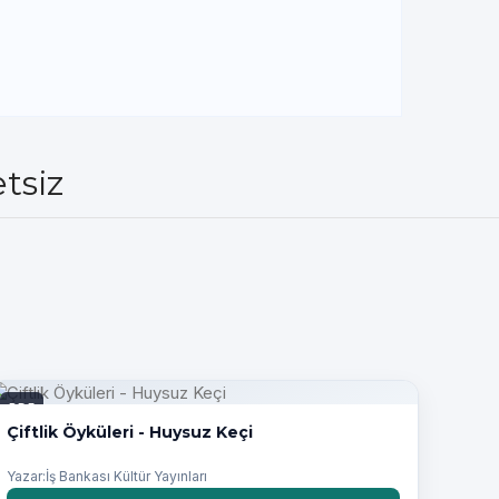
tsiz
PDF
Çiftlik Öyküleri - Huysuz Keçi
Yazar:İş Bankası Kültür Yayınları