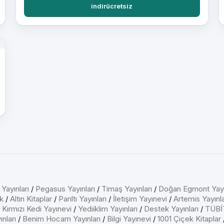
indirücretsiz
 Yayınları
/
Pegasus Yayınları
/
Timaş Yayınları
/
Doğan Egmont Yayı
k
/
Altın Kitaplar
/
Parıltı Yayınları
/
İletişim Yayınevi
/
Artemis Yayınla
/
Kırmızı Kedi Yayınevi
/
Yediiklim Yayınları
/
Destek Yayınları
/
TÜBİT
nları
/
Benim Hocam Yayınları
/
Bilgi Yayınevi
/
1001 Çiçek Kitaplar