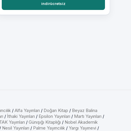
indirücretsiz
ncılık
/
Alfa Yayınları
/
Doğan Kitap
/
Beyaz Balina
rı
/
İthaki Yayınları
/
Epsilon Yayınları
/
Martı Yayınları
/
AK Yayınları
/
Günışığı Kitaplığı
/
Nobel Akademik
/
Nesil Yayınları
/
Palme Yayıncılık
/
Yargı Yayınevi
/