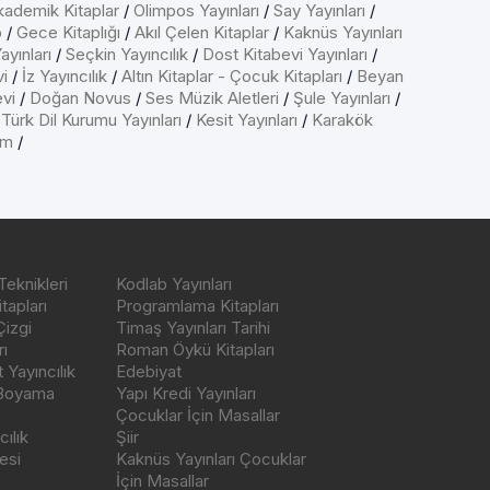
kademik Kitaplar
/
Olimpos Yayınları
/
Say Yayınları
/
p
/
Gece Kitaplığı
/
Akıl Çelen Kitaplar
/
Kaknüs Yayınları
ayınları
/
Seçkin Yayıncılık
/
Dost Kitabevi Yayınları
/
vi
/
İz Yayıncılık
/
Altın Kitaplar - Çocuk Kitapları
/
Beyan
evi
/
Doğan Novus
/
Ses Müzik Aletleri
/
Şule Yayınları
/
/
Türk Dil Kurumu Yayınları
/
Kesit Yayınları
/
Karakök
ım
/
Teknikleri
Kodlab Yayınları
tapları
Programlama Kitapları
Çizgi
Timaş Yayınları Tarihi
ı
Roman Öykü Kitapları
Yayıncılık
Edebiyat
 Boyama
Yapı Kredi Yayınları
Çocuklar İçin Masallar
ılık
Şiir
esi
Kaknüs Yayınları Çocuklar
İçin Masallar