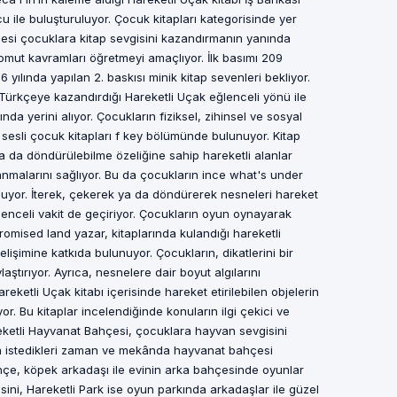
u ile buluşturuluyor. Çocuk kitapları kategorisinde yer
cesi çocuklara kitap sevgisini kazandırmanın yanında
somut kavramları öğretmeyi amaçlıyor. İlk basımı 209
16 yılında yapılan 2. baskısı minik kitap sevenleri bekliyor.
ürkçeye kazandırdığı Hareketli Uçak eğlenceli yönü ile
nda yerini alıyor. Çocukların fiziksel, zihinsel ve sosyal
p sesli çocuk kitapları f key bölümünde bulunuyor. Kitap
a da döndürülebilme özeliğine sahip hareketli alanlar
anmalarını sağlıyor. Bu da çocukların ince what's under
nuyor. İterek, çekerek ya da döndürerek nesneleri hareket
enceli vakit de geçiriyor. Çocukların oyun oynayarak
romised land yazar, kitaplarında kulandığı hareketli
lişimine katkıda bulunuyor. Çocukların, dikatlerini bir
aştırıyor. Ayrıca, nesnelere dair boyut algılarını
areketli Uçak kitabı içerisinde hareket etirilebilen objelerin
r. Bu kitaplar incelendiğinde konuların ilgi çekici ve
reketli Hayvanat Bahçesi, çocuklara hayvan sevgisini
ıyla istedikleri zaman ve mekânda hayvanat bahçesi
Bahçe, köpek arkadaşı ile evinin arka bahçesinde oyunlar
i, Hareketli Park ise oyun parkında arkadaşlar ile güzel