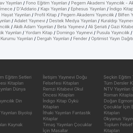
av Yayınları
/
Fono Eğitim Yayınları
/
Pegem Akademi Yayıncılık - A
İmece
/
D'Addario
/
Kapı Yayınları
/
Ephesus Yayınları
/
İndigo Kita
/
Hayat Yayınları
/
Profil Kitap
/
Pegem Akademi Yayıncılık
/
Bilfen Y
ınları
/
Adalet Yayınevi
/
Destek Medya Yayınları
/
Kuraldışı Yayıne
cılık
/
Akıllı Adam Yayınları
/
Beta Yayınevi
/
Ali Şeriati
/
Gazi Kitab
ik Yayınları
/
Yordam Kitap
/
Domingo Yayınevi
/
Pusula Yayıncılık
 Kurumu Yayınları
/
Dergah Yayınları
/
Fender
/
Optimist Yayın Dağıt
m Eğitim Setleri
İletişim Yayınevi Doğu
Seçkin Eğitim 
si Kitapları
Felsefesi Kitapları
Tüm Dersler Ki
ayınları Dünya
Remzi Kitabevi Okul
NTV Yayınları 
Öncesi Kitapları
Roman Kitaplar
ıncılık Din
İndigo Kitap Öykü
Doğan Egmont 
Kitapları
Çocuklar İçin
ayınları Biyoloji
İthaki Yayınları Fantastik
Kitapları
Kitaplar
Okyanus Yayınc
nları Kaynak
Timaş Yayınları Çocuklar
Toplum Felsef
İçin Masallar
Kitapları