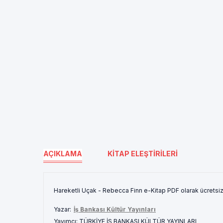
AÇIKLAMA
KITAP ELEŞTIRILERI
Hareketli Uçak - Rebecca Finn e-Kitap PDF olarak ücretsi
Yazar:
İş Bankası Kültür Yayınları
Yayımcı:
TÜRKİYE İŞ BANKASI KÜLTÜR YAYINLARI