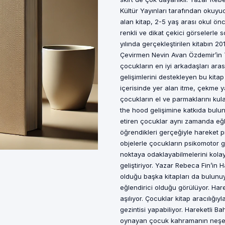
Kültür Yayınları tarafından okuyuc
alan kitap, 2-5 yaş arası okul ön
renkli ve dikat çekici görselerle 
yılında gerçekleştirilen kitabın 20
Çevirmen Nevin Avan Özdemir’in T
çocukların en iyi arkadaşları arası
gelişimlerini destekleyen bu kita
içerisinde yer alan itme, çekme y
çocukların el ve parmaklarını kul
the hood gelişimine katkıda bulu
etiren çocuklar aynı zamanda eğl
öğrendikleri gerçeğiyle hareket p
objelerle çocukların psikomotor ge
noktaya odaklayabilmelerini kolayl
geliştiriyor. Yazar Rebeca Fin’in H
olduğu başka kitapları da bulunuyo
eğlendirici olduğu görülüyor. Ha
aşılıyor. Çocuklar kitap aracılığ
gezintisi yapabiliyor. Hareketli 
oynayan çocuk kahramanın neşesin