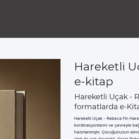
Hareketli U
e-kitap
Hareketli Uçak - 
formatlarda e-Kit
Hareketli Uçak - Rebeca Fin Hareke
kordinasyonlarını ve çevreyle bağ
hazırlanmıştır. Çocuğunuzun elind
skirt de çok dayanıklı. Yazar Rebe