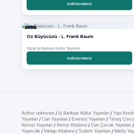
indirücretsiz
PDF
Oz Büyücüsü - L. Frank Baum
Yazar:İş Bankası Kültür Yayınları
indirücretsiz
Author unknown
/
İş Bankası Kültür Yayınları
/
Yapı Kredi
Yayınları
/
Can Yayınları
/
Everest Yayınları
/
Timaş Çocu
Kırmızı Yayınları
/
Remzi Kitabevi
/
Can Çocuk Yayınları
Yayıncılık
/
İnkılap Kitabevi
/
Tudem Yayınları
/
Metis Yayı