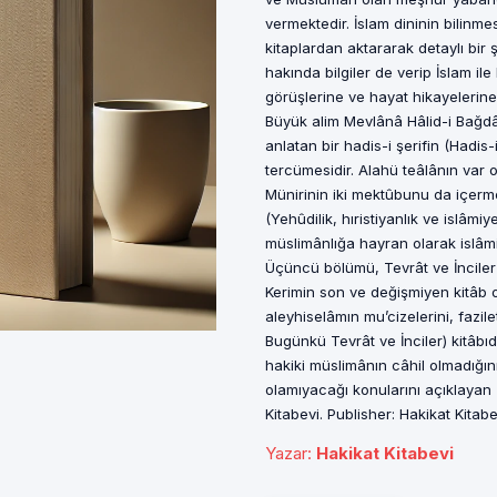
vermektedir. İslam dininin bilinme
kitaplardan aktararak detaylı bir
hakında bilgiler de verip İslam i
görüşlerine ve hayat hikayelerine
Büyük alim Mevlânâ Hâlid-i Bağdâdi
anlatan bir hadis-i şerifin (Hadis-
tercümesidir. Alahü teâlânın var
Münirinin iki mektûbunu da içermek
(Yehûdilik, hıristiyanlık ve islâm
müslimânlığa hayran olarak islâmi
Üçüncü bölümü, Tevrât ve İnciler h
Kerimin son ve değişmiyen kitâb
aleyhiselâmın mu’cizelerini, fazile
Bugünkü Tevrât ve İnciler) kitâbıd
hakiki müslimânın câhil olmadığını,
olamıyacağı konularını açıklayan (
Kitabevi. Publisher: Hakikat Kitabe
Yazar
:
Hakikat Kitabevi