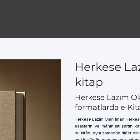
Herkese La
kitap
Herkese Lazım Ol
formatlarda e-Kit
Herkese Lazım Olan İman Herkese
esaslarını ve imânın altı şartını 
bu kitâb, aynı zamanda diğer dinle
ve Müslümân olan meşhur yabancı