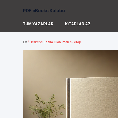
PDF eBooks Kulübü
TÜM YAZARLAR
KITAPLAR AZ
Ev
/
Herkese Lazım Olan İman e-kitap