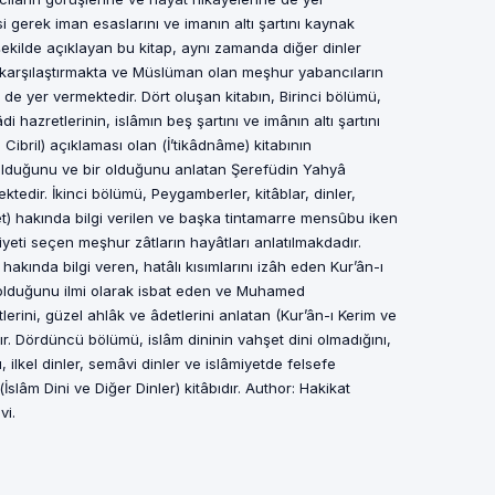
si gerek iman esaslarını ve imanın altı şartını kaynak
 şekilde açıklayan bu kitap, aynı zamanda diğer dinler
le karşılaştırmakta ve Müslüman olan meşhur yabancıların
 de yer vermektedir. Dört oluşan kitabın, Birinci bölümü,
 hazretlerinin, islâmın beş şartını ve imânın altı şartını
i Cibril) açıklaması olan (İ’tikâdnâme) kitabının
 olduğunu ve bir olduğunu anlatan Şerefüdin Yahyâ
tedir. İkinci bölümü, Peygamberler, kitâblar, dinler,
iyet) hakında bilgi verilen ve başka tintamarre mensûbu iken
yeti seçen meşhur zâtların hayâtları anlatılmakdadır.
akında bilgi veren, hatâlı kısımlarını izâh eden Kur’ân-ı
 olduğunu ilmi olarak isbat eden ve Muhamed
tlerini, güzel ahlâk ve âdetlerini anlatan (Kur’ân-ı Kerim ve
ır. Dördüncü bölümü, islâm dininin vahşet dini olmadığını,
 ilkel dinler, semâvi dinler ve islâmiyetde felsefe
İslâm Dini ve Diğer Dinler) kitâbıdır. Author: Hakikat
vi.