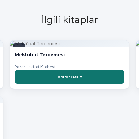
İlgili kitaplar
PDF
Mektûbat Tercemesi
Yazar:Hakikat Kitabevi
indirücretsiz