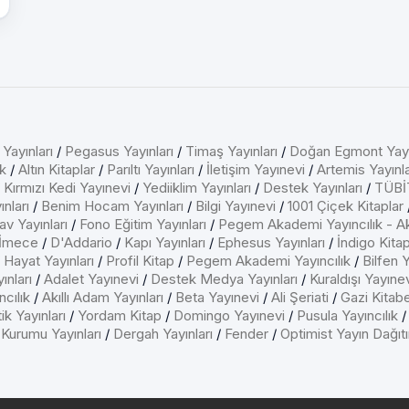
 Yayınları
/
Pegasus Yayınları
/
Timaş Yayınları
/
Doğan Egmont Yayı
k
/
Altın Kitaplar
/
Parıltı Yayınları
/
İletişim Yayınevi
/
Artemis Yayınla
/
Kırmızı Kedi Yayınevi
/
Yediiklim Yayınları
/
Destek Yayınları
/
TÜBİT
nları
/
Benim Hocam Yayınları
/
Bilgi Yayınevi
/
1001 Çiçek Kitaplar
av Yayınları
/
Fono Eğitim Yayınları
/
Pegem Akademi Yayıncılık - A
İmece
/
D'Addario
/
Kapı Yayınları
/
Ephesus Yayınları
/
İndigo Kita
/
Hayat Yayınları
/
Profil Kitap
/
Pegem Akademi Yayıncılık
/
Bilfen Y
ınları
/
Adalet Yayınevi
/
Destek Medya Yayınları
/
Kuraldışı Yayıne
cılık
/
Akıllı Adam Yayınları
/
Beta Yayınevi
/
Ali Şeriati
/
Gazi Kitab
ik Yayınları
/
Yordam Kitap
/
Domingo Yayınevi
/
Pusula Yayıncılık
 Kurumu Yayınları
/
Dergah Yayınları
/
Fender
/
Optimist Yayın Dağıt