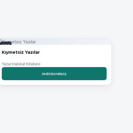
PDF
Kıymetsiz Yazılar
Yazar:Hakikat Kitabevi
indirücretsiz