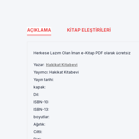
AÇIKLAMA
KITAP ELEŞTIRILERI
Herkese Lazım Olan İman e-Kitap PDF olarak ücretsiz
Yazar:
Hakikat Kitabevi
Yayımcı:
Hakikat Kitabevi
Yayın tarihi:
kapak:
Dil:
ISBN-10:
ISBN-13:
boyutlar:
Ağırlık:
Ciltli: