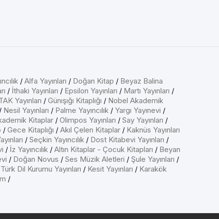
ncılık
/
Alfa Yayınları
/
Doğan Kitap
/
Beyaz Balina
rı
/
İthaki Yayınları
/
Epsilon Yayınları
/
Martı Yayınları
/
AK Yayınları
/
Günışığı Kitaplığı
/
Nobel Akademik
/
Nesil Yayınları
/
Palme Yayıncılık
/
Yargı Yayınevi
/
kademik Kitaplar
/
Olimpos Yayınları
/
Say Yayınları
/
p
/
Gece Kitaplığı
/
Akıl Çelen Kitaplar
/
Kaknüs Yayınları
ayınları
/
Seçkin Yayıncılık
/
Dost Kitabevi Yayınları
/
vi
/
İz Yayıncılık
/
Altın Kitaplar - Çocuk Kitapları
/
Beyan
evi
/
Doğan Novus
/
Ses Müzik Aletleri
/
Şule Yayınları
/
/
Türk Dil Kurumu Yayınları
/
Kesit Yayınları
/
Karakök
ım
/