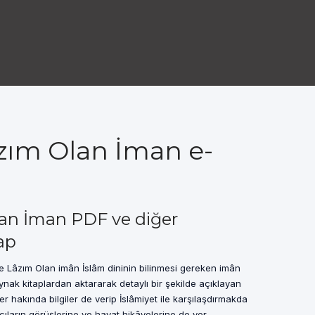
zım Olan İman e-
an İman PDF ve diğer
ap
 Lâzım Olan imân İslâm dininin bilinmesi gereken imân
kaynak kitaplardan aktararak detaylı bir şekilde açıklayan
r hakında bilgiler de verip İslâmiyet ile karşılaşdırmakda
ların görüşlerine ve hayat hikâyelerine de yer