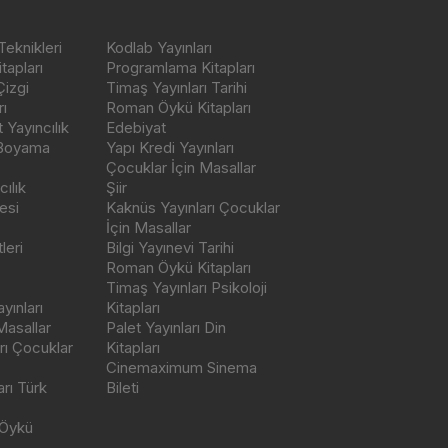
Teknikleri
Kodlab Yayınları
tapları
Programlama Kitapları
Çizgi
Timaş Yayınları Tarihi
ı
Roman Öykü Kitapları
Yayıncılık
Edebiyat
 Boyama
Yapı Kredi Yayınları
Çocuklar İçin Masallar
ılık
Şiir
esi
Kaknüs Yayınları Çocuklar
İçin Masallar
leri
Bilgi Yayınevi Tarihi
Roman Öykü Kitapları
Timaş Yayınları Psikoloji
yınları
Kitapları
Masallar
Palet Yayınları Din
rı Çocuklar
Kitapları
Cinemaximum Sinema
arı Türk
Bileti
 Öykü