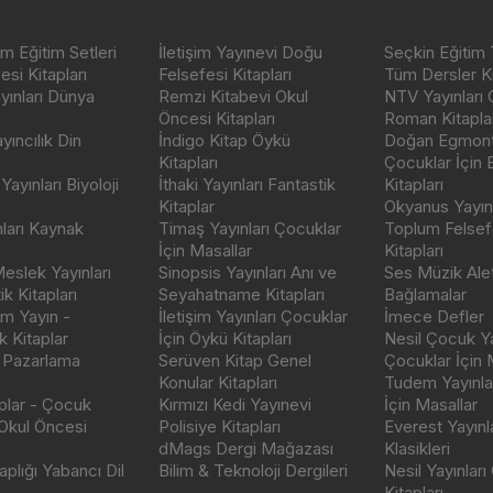
m Eğitim Setleri
İletişim Yayınevi Doğu
Seçkin Eğitim 
si Kitapları
Felsefesi Kitapları
Tüm Dersler Ki
ayınları Dünya
Remzi Kitabevi Okul
NTV Yayınları 
Öncesi Kitapları
Roman Kitaplar
ıncılık Din
İndigo Kitap Öykü
Doğan Egmont 
Kitapları
Çocuklar İçin
ayınları Biyoloji
İthaki Yayınları Fantastik
Kitapları
Kitaplar
Okyanus Yayınc
nları Kaynak
Timaş Yayınları Çocuklar
Toplum Felsef
İçin Masallar
Kitapları
eslek Yayınları
Sinopsis Yayınları Anı ve
Ses Müzik Alet
k Kitapları
Seyahatname Kitapları
Bağlamalar
ım Yayın -
İletişim Yayınları Çocuklar
İmece Defler
 Kitaplar
İçin Öykü Kitapları
Nesil Çocuk Ya
 Pazarlama
Serüven Kitap Genel
Çocuklar İçin 
Konular Kitapları
Tudem Yayınla
aplar - Çocuk
Kırmızı Kedi Yayınevi
İçin Masallar
 Okul Öncesi
Polisiye Kitapları
Everest Yayınl
dMags Dergi Mağazası
Klasikleri
plığı Yabancı Dil
Bilim & Teknoloji Dergileri
Nesil Yayınları
Kitapları