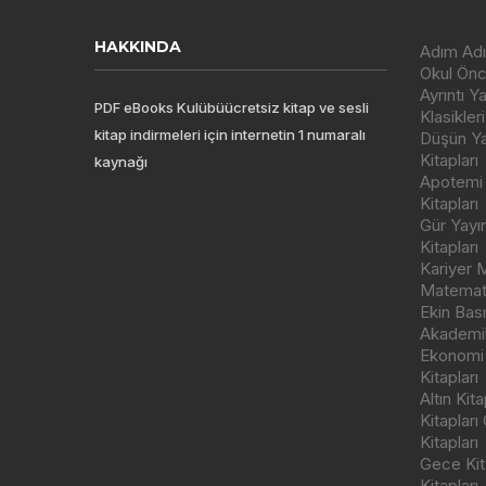
HAKKINDA
Adım Adı
Okul Önce
Ayrıntı Y
PDF eBooks Kulübüücretsiz kitap ve sesli
Klasikleri
kitap indirmeleri için internetin 1 numaralı
Düşün Yay
Kitapları
kaynağı
Apotemi Y
Kitapları
Gür Yayı
Kitapları
Kariyer M
Matemati
Ekin Bas
Akademik
Ekonomi
Kitapları
Altın Kit
Kitapları
Kitapları
Gece Kita
Kitapları