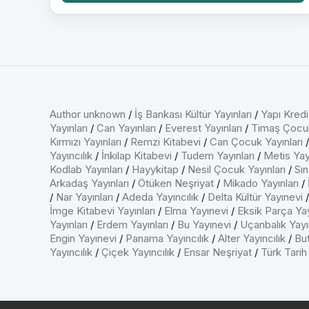
Author unknown
/
İş Bankası Kültür Yayınları
/
Yapı Kredi
Yayınları
/
Can Yayınları
/
Everest Yayınları
/
Timaş Çocu
Kırmızı Yayınları
/
Remzi Kitabevi
/
Can Çocuk Yayınları
Yayıncılık
/
İnkılap Kitabevi
/
Tudem Yayınları
/
Metis Yayı
Kodlab Yayınları
/
Hayykitap
/
Nesil Çocuk Yayınları
/
Sın
Arkadaş Yayınları
/
Ötüken Neşriyat
/
Mikado Yayınları
/
/
Nar Yayınları
/
Adeda Yayıncılık
/
Delta Kültür Yayınevi
İmge Kitabevi Yayınları
/
Elma Yayınevi
/
Eksik Parça Yay
Yayınları
/
Erdem Yayınları
/
Bu Yayınevi
/
Uçanbalık Yayın
Engin Yayınevi
/
Panama Yayıncılık
/
Alter Yayıncılık
/
But
Yayıncılık
/
Çiçek Yayıncılık
/
Ensar Neşriyat
/
Türk Tarih