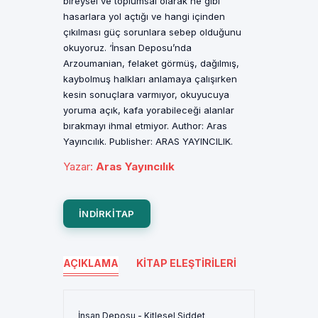
bireysel ve toplumsal olarak ne gibi
hasarlara yol açtığı ve hangi içinden
çıkılması güç sorunlara sebep olduğunu
okuyoruz. ‘İnsan Deposu’nda
Arzoumanian, felaket görmüş, dağılmış,
kaybolmuş halkları anlamaya çalışırken
kesin sonuçlara varmıyor, okuyucuya
yoruma açık, kafa yorabileceği alanlar
bırakmayı ihmal etmiyor. Author: Aras
Yayıncılık. Publisher: ARAS YAYINCILIK.
Yazar
:
Aras Yayıncılık
INDIRKITAP
AÇIKLAMA
KITAP ELEŞTIRILERI
İnsan Deposu - Kitlesel Şiddet