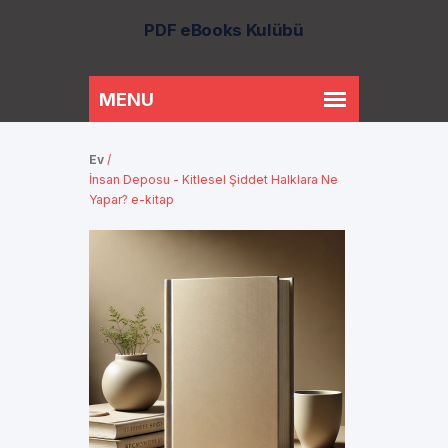
PDF eBooks Kulübü
Ev
/
İnsan Deposu - Kitlesel Şiddet Halklara Ne
Yapar? e-kitap