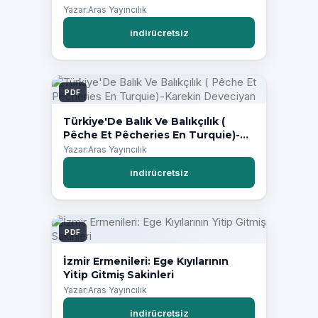
Yazar:Aras Yayıncılık
indirücretsiz
PDF
Türkiye'De Balık Ve Balıkçılık (
Pêche Et Pêcheries En Turquie)-
Karekin Deveciyan
Yazar:Aras Yayıncılık
indirücretsiz
PDF
İzmir Ermenileri: Ege Kıyılarının
Yitip Gitmiş Sakinleri
Yazar:Aras Yayıncılık
indirücretsiz