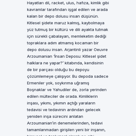
Hayatları dil, racket, ulus, hafıza, kimlik gibi
kavramlar tarafından işgal edilen ve arada
kalan bir depo dolusu insan düşünün.
Kitlesel şidete maruz kalmış, kaybolmaya
yüz tutmuş bir kültürü ve dili ayakta tutmak
için sürekli çabalayan, memleketim dediği
topraklara adım atmamış kocaman bir
depo dolusu insan. Arjantinli yazar Oeuvre
Arzoumanian ‘İnsan Deposu: Kitlesel şidet
halklara ne yapar?’ kitabında, kendisinin
de bir parçası olduğu bu depoyu
çözümlemeye çalışıyor. Bu depoda sadece
Ermeniler yok, soykırıma uğramış
Boşnaklar ve Yahudiler de, zorla yerinden
edilen mülteciler de orada. Kimliklerin
inşası, yıkımı, yıkımın açtığı yaraların
tedavisi ve tedavinin ardından gelecek
yeniden inşa sürecini anlatan
Arzoumanian’ın denemelerinden, tedavi
tamamlanmadan girişilen yeni bir inşanın,