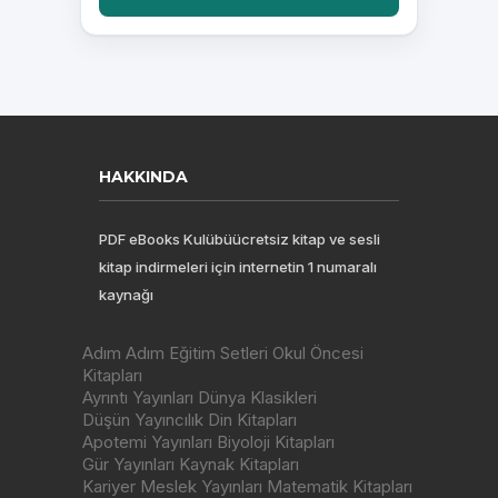
HAKKINDA
PDF eBooks Kulübüücretsiz kitap ve sesli
kitap indirmeleri için internetin 1 numaralı
kaynağı
Adım Adım Eğitim Setleri Okul Öncesi
Kitapları
Ayrıntı Yayınları Dünya Klasikleri
Düşün Yayıncılık Din Kitapları
Apotemi Yayınları Biyoloji Kitapları
Gür Yayınları Kaynak Kitapları
Kariyer Meslek Yayınları Matematik Kitapları