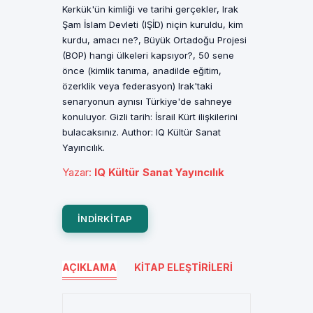
Kerkük'ün kimliği ve tarihi gerçekler, Irak
Şam İslam Devleti (IŞİD) niçin kuruldu, kim
kurdu, amacı ne?, Büyük Ortadoğu Projesi
(BOP) hangi ülkeleri kapsıyor?, 50 sene
önce (kimlik tanıma, anadilde eğitim,
özerklik veya federasyon) Irak'taki
senaryonun aynısı Türkiye'de sahneye
konuluyor. Gizli tarih: İsrail Kürt ilişkilerini
bulacaksınız. Author: IQ Kültür Sanat
Yayıncılık.
Yazar
:
IQ Kültür Sanat Yayıncılık
INDIRKITAP
AÇIKLAMA
KITAP ELEŞTIRILERI