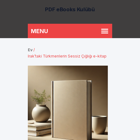
PDF eBooks Kulübü
Ev
/
Irak’taki Türkmenlerin Sessiz Çığlığı e-kitap