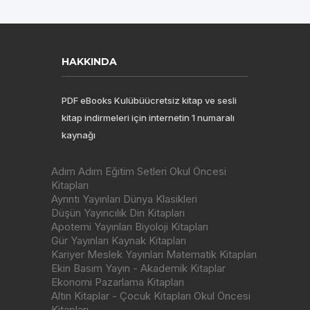
HAKKINDA
PDF eBooks Kulübüücretsiz kitap ve sesli
kitap indirmeleri için internetin 1 numaralı
kaynağı
Adım Adım Eğitim Setleri Okul Öncesi
Kitapları
Ayrıntı Yayınları Dünya Klasikleri
Düşün Yayıncılık Din Kitapları
Apotemi Yayınları Biyoloji Kitapları
Gür Yayınları Kaynak Kitapları
Kariyer Meslek Yayınları Matematik Kitapları
Ekin Basım Yayın - Akademik Kitaplar
Ekonomi Pazarlama Kitapları
Altın Kitaplar - Çocuk Kitapları Okul Öncesi
Kitapları