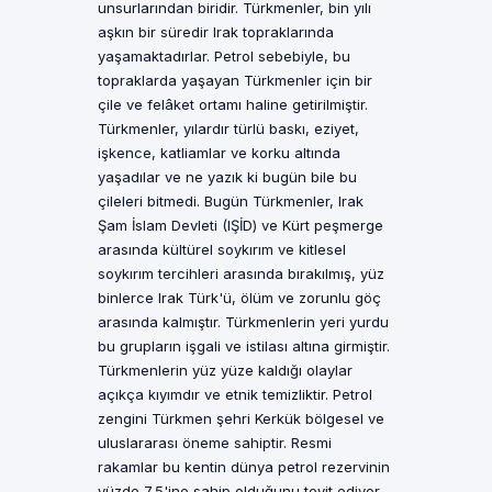
unsurlarından biridir. Türkmenler, bin yılı
aşkın bir süredir Irak topraklarında
yaşamaktadırlar. Petrol sebebiyle, bu
topraklarda yaşayan Türkmenler için bir
çile ve felâket ortamı haline getirilmiştir.
Türkmenler, yılardır türlü baskı, eziyet,
işkence, katliamlar ve korku altında
yaşadılar ve ne yazık ki bugün bile bu
çileleri bitmedi. Bugün Türkmenler, Irak
Şam İslam Devleti (IŞİD) ve Kürt peşmerge
arasında kültürel soykırım ve kitlesel
soykırım tercihleri arasında bırakılmış, yüz
binlerce Irak Türk'ü, ölüm ve zorunlu göç
arasında kalmıştır. Türkmenlerin yeri yurdu
bu grupların işgali ve istilası altına girmiştir.
Türkmenlerin yüz yüze kaldığı olaylar
açıkça kıyımdır ve etnik temizliktir. Petrol
zengini Türkmen şehri Kerkük bölgesel ve
uluslararası öneme sahiptir. Resmi
rakamlar bu kentin dünya petrol rezervinin
yüzde 7,5'ine sahip olduğunu teyit ediyor.